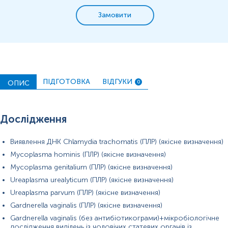
Замовити
Відбір біоматеріалу проводиться до початку або через 14 днів
після закінчення курсу лікування антибактеріальними,
імунобіологічними, протигрибковими, противірусними
препаратами.
ПІДГОТОВКА
ВІДГУКИ
ОПИС
0
За 3 доби перед здачею аналізу виключити статеві контакти.
За 3 год утриматись від сечовипускання.
Дослідження
Протягом 3-х діб перед забором біоматеріалу утриматись від
еякуляції (сім’явиверження), виключити ванночки, застосування
Виявлення ДНК Chlamydia trachomatis (ПЛР) (якісне визначення)
мазей.
Mycoplasma hominis (ПЛР) (якісне визначення)
Примітка!
При наявності гнійних виділень з уретри
Mycoplasma genitalium (ПЛР) (якісне визначення)
рекомендовано провести відбір біологічного матеріалу через 15-
Ureaplasma urealyticum (ПЛР) (якісне визначення)
20 хв після сечовипускання.
Ureaplasma parvum (ПЛР) (якісне визначення)
Самостійно проводити відбір не рекомендується, для
Gardnerella vaginalis (ПЛР) (якісне визначення)
гарантування правильного результату відбір має провести
Gardnerella vaginalis (без антибіотикограми)+мікробіологічне
спеціаліст – медична сестра, лікар тощо.
дослідження виділень із чоловічих статевих органів із