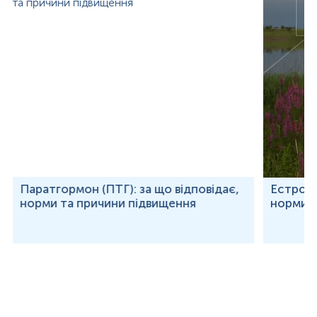
Паратгормон (ПТГ): за що відповідає,
Естроген
норми та причини підвищення
норми т