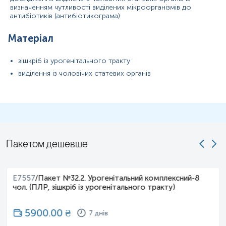
визначенням чутливості виділених мікроорганізмів до
антибіотиків (антибіотикограма)
Зверніть увагу, що визначення чутливості мікроорганізмів до
антибіотиків/антимікотиків виконується у випадках виявлення
Матеріал
патогенної чи умовно-патогенної флори у кількостях, що
перевищують норму.
зішкріб із урогенітального тракту
виділення із чоловічих статевих органів
Пакетом дешевше
E7557
/
Пакет №32.2. Урогенітальний комплексний-8
чол. (ПЛР, зішкріб із урогенітального тракту)
5900.00
₴
7 днів