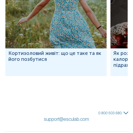
Кортизоловий живіт: що це таке та як
Як розр
його позбутися
калорій
підраху
0 800 503 680
support@esculab.com