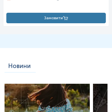
Примітка!
При наявності гнійних виділень з уретри
рекомендовано провести відбір біологічного матеріалу через 15-
20 хв після сечовипускання.
Замовити
Самостійно проводити відбір не рекомендується, для
гарантування правильного результату відбір має провести
спеціаліст – медична сестра, лікар тощо.
Зверніть увагу, що визначення чутливості мікроорганізмів до
антибіотиків/антимікотиків виконується у випадках виявлення
патогенної чи умовно-патогенної флори у кількостях, що
перевищують норму.
Новини