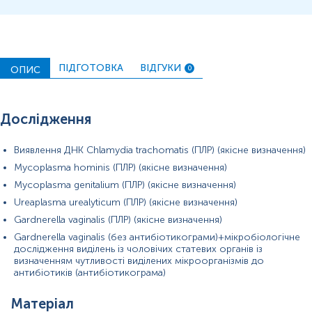
Сечу відбирають самостійно вдома та одразу доставляють на
пункт забору біологічного матеріалу.
ПІДГОТОВКА
ВІДГУКИ
ОПИС
0
Перед відбором сечі потрібно провести ретельну гігієну
зовнішніх статевих органів.
Дослідження
Перед відбором сечі проводять туалет зовнішніх статевих
органів. При сечовипусканні необхідно повністю відтягнути
шкірну складку, звільнити зовнішній отвір сечовипускного
Виявлення ДНК Chlamydia trachomatis (ПЛР) (якісне визначення)
каналу.
Mycoplasma hominis (ПЛР) (якісне визначення)
Сечу необхідно збирати відразу в контейнер, в якому вона буде
Mycoplasma genitalium (ПЛР) (якісне визначення)
доставлена на пункт забору біоматеріалу, а в подальшому в
Ureaplasma urealyticum (ПЛР) (якісне визначення)
лабораторію для проведення дослідження.
Gardnerella vaginalis (ПЛР) (якісне визначення)
Зняти кришку з підготовленого стерильного контейнера,
Gardnerella vaginalis (без антибіотикограми)+мікробіологічне
підставити його під струмінь сечі і наповнити його.
дослідження виділень із чоловічих статевих органів із
визначенням чутливості виділених мікроорганізмів до
Щільно закрити контейнер з відібраним біоматеріалом кришкою,
антибіотиків (антибіотикограма)
що загвинчується.
При використанні сечоприймача
для новонароджених дітей
Матеріал