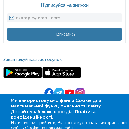
Підписуйся на знижки
Підписатись
Завантажуй наш застосунок
Ми використовуємо файли Cookie для
максимальної функціональності сайту.
© 2009-
2026
| ПСМЛ «Ескулаб»
Дізнайтесь більше в розділі Політика
IT партнер MZ-group
конфіденційності.
Натиснувши Прийняти, Ви погоджуєтесь на використання
файлів Cookie на нашому сайті.