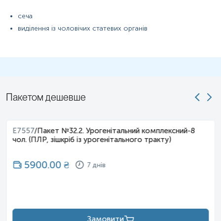
потрібно:
сеча
- зняти захисний папір з клейового шару сечоприймача;
виділення із чоловічих статевих органів
- прикріпити клейовий шар до тіла дитини, не захоплюючи анус
(для хлопчиків: у сечоприймач поміщається статевий член разом
з мошонкою так, щоб резервуар знаходився між ніжками
дитини);
- чекати поки наповниться сечоприймач, але не більше 1 години;
- після наповнення, сечоприймач акуратно відклеїти і перелити
Пакетом дешевше
необхідну кількість сечі у стерильний контейнер, обрізавши кут
сечоприймача ножицями.
Застереження!
При використанні сечоприймача дотримуйтесь
E7557
/
Пакет №32.2. Урогенітальний комплексний-8
вказівок з інструкції фірми виробника!
чол. (ПЛР, зішкріб із урогенітального тракту)
Перевірити щільність загвинчування контейнера та чи достатня
кількість сечі відібрана для дослідження.
5900.00
₴
7 днів
Закритий контейнер з відібраним біоматеріалом
промаркувати:на етикетці написати ПІБ, дату народження і
стать пацієнта, вид дослідження, дату і час виконання відбору.
Помістити закритий контейнер у пакет та транспортувати
Замовити
до пункту забору біоматеріалу протягом 1-2 годин після