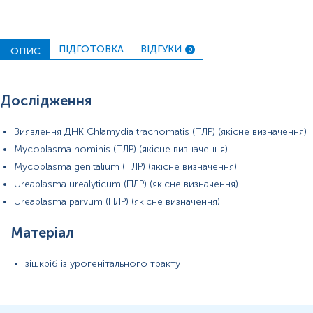
ПІДГОТОВКА
ВІДГУКИ
ОПИС
0
Для чоловіків додатково:
Дослідження
Для жінок додатково
Виявлення ДНК Chlamydia trachomatis (ПЛР) (якісне визначення)
Mycoplasma hominis (ПЛР) (якісне визначення)
Mycoplasma genitalium (ПЛР) (якісне визначення)
Ureaplasma urealyticum (ПЛР) (якісне визначення)
Ureaplasma parvum (ПЛР) (якісне визначення)
Матеріал
Застереження!
зішкріб із урогенітального тракту
Примітка!