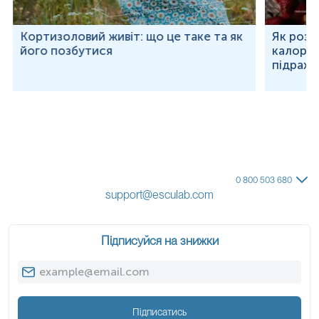
Кортизоловий живіт: що це таке та як
Як розр
його позбутися
калорій
підраху
0 800 503 680
support@esculab.com
Підписуйся на знижки
Підписатись