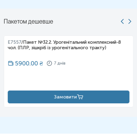
Пакетом дешевше
E7557
/
Пакет №32.2. Урогенітальний комплексний-8
чол. (ПЛР, зішкріб із урогенітального тракту)
5900.00
₴
7 днів
Замовити