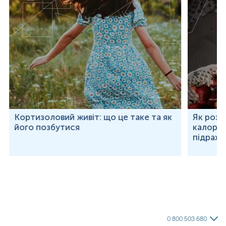
Кортизоловий живіт: що це таке та як
Як розр
його позбутися
калорій
підраху
0 800 503 680