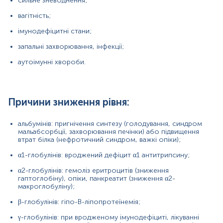
сильне зневоднення;
γ-глобулінів: при вродженому імунодефіциті,
лікуванні глюкокортикостероїдами,
вагітність;
нефротичному синдромі, хронічному лейкозі;
імунодефіцитні стани;
альбумін-глобулінового коефіцієнта:
запальні захворювання, інфекції;
аутоімунні хвороби.
спостерігається якщо низький рівень альбуміну або
високий рівень глобуліну, і свідчить про:
захворювання нирок (нефротичний синдром);
Причини зниження рівня:
захворювання печінки;
альбумінів: пригнічення синтезу (голодування, синдром
хронічні інфекції (включаючи ВІЛ, туберкульоз і
мальабсорбції, захворювання печінки) або підвищення
гепатит);
втрат білка (нефротичний синдром, важкі опіки);
неправильне харчування;
α1-глобулінів: вроджений дефіцит α1 антитрипсину;
аутоімунні захворювання (наприклад,
α2-глобулінів: гемоліз еритроцитів (зниження
гаптоглобіну), опіки, панкреатит (зниження α2-
ревматоїдний артрит);
макроглобуліну);
деякі види онкологічних захворювань (рак
β-глобулінів: гіпо-В-ліпопротеїнемія;
печінки, множинна мієлома, лейкози,
колоректальний рак, рак легенів);
γ-глобулінів: при вродженому імунодефіциті, лікуванні