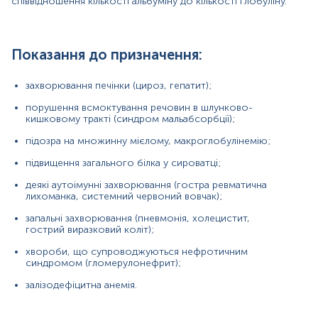
співвідношення кількості альбуміну до кількості глобуліну.
α1-глобулінів: гострі запальні захворювання,
злоякісні новоутворення, інфекційні
захворювання, а також при вагітності через те,
Показання до призначення:
що α1-антитрипсин є маркером гострої фази
запалення;
захворювання печінки (цироз, гепатит);
α2-глобулінів: нефротичний синдром при
порушення всмоктування речовин в шлунково-
захворюваннях нирок, гіпертиреоз, прийом
кишковому тракті (синдром мальабсорбції);
оральних контрацептивів та стероїдів, пневмонія,
емпієма плеври;
підозра на множинну мієлому, макроглобулінемію;
β-глобулінів: залізодефіцитна анемія, вагітність,
підвищення загального білка у сироватці;
лікування естрогенами, гіперліпідемія;
деякі аутоімунні захворювання (гостра ревматична
γ-глобулінів: мієлома, аутоімунні захворювання
лихоманка, системний червоний вовчак);
(системний червоний вовчак, ревматоїдний
запальні захворювання (пневмонія, холецистит,
артрит), ураження печінки (гепатит, цироз),
гострий виразковий коліт);
інфекції, опіки;
хвороби, що супроводжуються нефротичним
альбумін-глобулінового коефіцієнта: при
синдромом (гломерулонефрит);
високому вмісті альбумінів або низькому -
глобулінів у сироватці крові:
залізодефіцитна анемія.
сильне зневоднення;