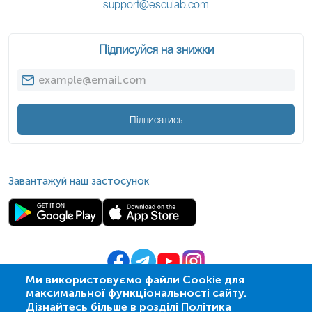
support@esculab.com
Підписуйся на знижки
Підписатись
Завантажуй наш застосунок
Ми використовуємо файли Cookie для
максимальної функціональності сайту.
© 2009-
2026
| ПСМЛ «Ескулаб»
Дізнайтесь більше в розділі Політика