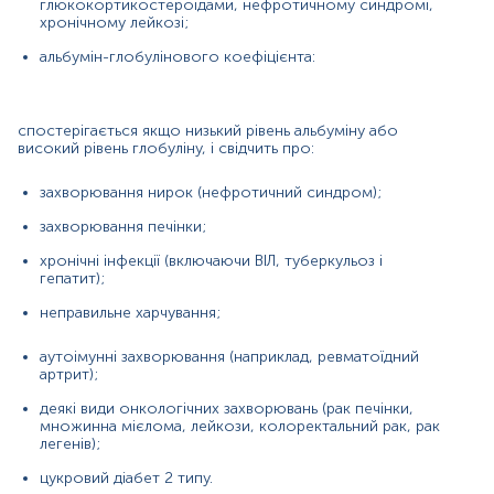
глюкокортикостероїдами, нефротичному синдромі,
цукровий діабет 2 типу.
хронічному лейкозі;
альбумін-глобулінового коефіцієнта:
Матеріал
сироватка крові
спостерігається якщо низький рівень альбуміну або
високий рівень глобуліну, і свідчить про:
захворювання нирок (нефротичний синдром);
*
Одиниці вимірювання, референтні значення та діапазон
вимірювань можуть змінюватися у відповідності до зміни
захворювання печінки;
тест-систем.
хронічні інфекції (включаючи ВІЛ, туберкульоз і
гепатит);
неправильне харчування;
аутоімунні захворювання (наприклад, ревматоїдний
артрит);
деякі види онкологічних захворювань (рак печінки,
множинна мієлома, лейкози, колоректальний рак, рак
легенів);
цукровий діабет 2 типу.