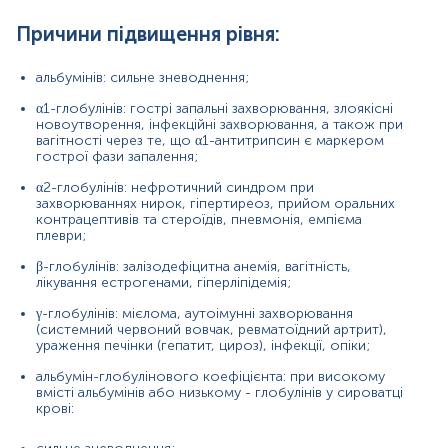
вагітність;
Причини підвищення рівня:
імунодефіцитні стани;
альбумінів: сильне зневоднення;
запальні захворювання, інфекції;
α1-глобулінів: гострі запальні захворювання, злоякісні
аутоімунні хвороби.
новоутворення, інфекційні захворювання, а також при
вагітності через те, що α1-антитрипсин є маркером
гострої фази запалення;
Причини зниження рівня:
α2-глобулінів: нефротичний синдром при
захворюваннях нирок, гіпертиреоз, прийом оральних
альбумінів: пригнічення синтезу (голодування,
контрацептивів та стероїдів, пневмонія, емпієма
синдром мальабсорбції, захворювання печінки)
плеври;
або підвищення втрат білка (нефротичний
β-глобулінів: залізодефіцитна анемія, вагітність,
синдром, важкі опіки);
лікування естрогенами, гіперліпідемія;
α1-глобулінів: вроджений дефіцит α1
γ-глобулінів: мієлома, аутоімунні захворювання
антитрипсину;
(системний червоний вовчак, ревматоїдний артрит),
ураження печінки (гепатит, цироз), інфекції, опіки;
α2-глобулінів: гемоліз еритроцитів (зниження
гаптоглобіну), опіки, панкреатит (зниження α2-
альбумін-глобулінового коефіцієнта: при високому
макроглобуліну);
вмісті альбумінів або низькому - глобулінів у сироватці
крові:
β-глобулінів: гіпо-В-ліпопротеїнемія;