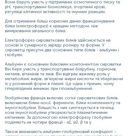
Вони беруть участь у підтриманні осмотичного тиску та
захворювання печінки (цироз, гепатит);
pH, транспортуванні біомолекул, згортанні крові,
регуляції клітинної активності та імунних реакціях.
порушення всмоктування речовин в шлунково-
кишковому тракті (синдром мальабсорбції);
Для отримання більш корисних даних фракціонування
білка (електрофорез) є кращим методом, ніж
підозра на множинну мієлому,
вимірювання загального білка.
макроглобулінемію;
Електрофорез сироваткових білків здійснюється на
підвищення загального білка у сироватці;
основі їх сумарного заряду, розміру та форми. У
сироватці присутні два основних типи білків - альбумін і
деякі аутоімунні захворювання (гостра
глобулін.
ревматична лихоманка, системний червоний
Альбумін є основним білковим компонентом сироватки.
вовчак);
Він бере участь у транспортуванні білірубіну, гормонів,
металів, вітамінів та ліків. Він відіграє важливу роль у
запальні захворювання (пневмонія, холецистит,
метаболізмі жирів, зв’язуючи жирні кислоти та зберігаючи
гострий виразковий коліт);
їх у розчинній формі в плазмі. Це одна з причин, чому
гіперліпідемія виникає при гіпоальбумінемії.
хвороби, що супроводжуються нефротичним
синдромом (гломерулонефрит);
Глобулінова фракція включає сотні сироваткових білків,
включаючи білки-носії, ферменти, білки комплементу та
залізодефіцитна анемія.
імуноглобуліни. Більшість з них синтезується в печінці,
хоча імуноглобуліни утворюються плазматичними
клітинами. За допомогою електрофорезу глобуліни
поділяють на чотири фракції - α1, α2, β та γ.
Причини підвищення рівня:
Також визначають альбумін-глобуліновий коефіцієнт -
альбумінів: сильне зневоднення;