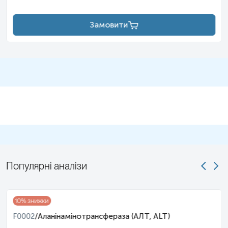
Замовити
Популярні аналізи
10
% знижки
F0002
/
Аланінамінотрансфераза (АЛТ, ALT)