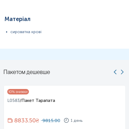
Матеріал
сироватка крові
Примітка!
Застереження!
Пакетом дешевше
10
% знижки
L0583
/
Пакет Тарапата
8833.50
₴
9815.00
1 день