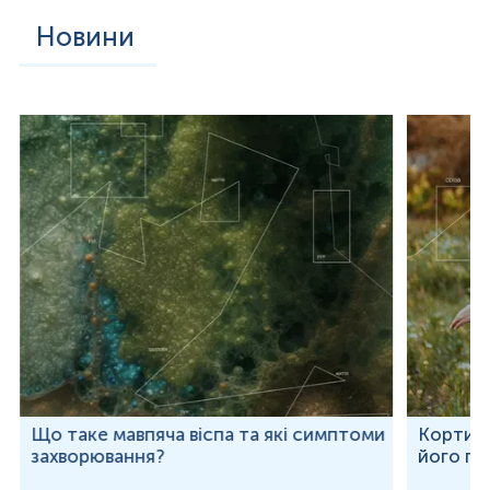
Новини
Що таке мавпяча віспа та які симптоми
Кортизо
захворювання?
його по