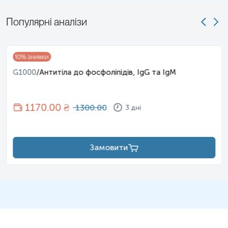
Популярні аналізи
10
% знижки
G1000
/
Антитіла до фосфоліпідів, IgG та IgM
1170
.00 ₴
1300.00
3 дні
Замовити