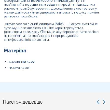
фосфоліпідів та вовчакового антикоагулянту. Він
Для грудних дітей перед здачею крові витримати максимально
пов'язаний з порушенням зсідання крові та підвищеним
можливу паузу між годуваннями.
ризиком тромбоутворення. Дослідження виконується у
межах діагностики акушерської патології, пошуку причин
Дітей до 5 років перед здачею крові бажано поїти чистою
раптових тромбозів.
негазованою водою (порціями до 150-200 мл протягом 30 хв).
Антифосфоліпідний синдром (АФС) — набуте системне
аутоімунне захворювання, яке характеризується
Примітка!
Відбір матеріалу бажано проводити до проведення
розвитком тромбозу (Тз) та/чи акушерською патологією і
будь-яких медичних діагностичних маніпуляцій.
патогенентично пов’язане з гіперпродукцією
антифосфоліпідних антитіл.
Застереження!
Самостійно проводити відбір не рекомендується,
для гарантування правильного результату відбір має провести
Матеріал
спеціаліст –медична сестра, лікар тощо.
сироватка крові
плазма крові
Пакетом дешевше