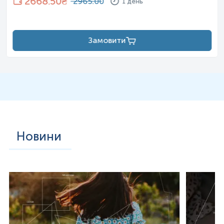
2668.50
₴
2965.00
1 день
Замовити
Новини