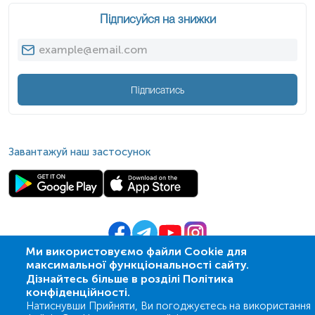
Підписуйся на знижки
Підписатись
Завантажуй наш застосунок
Ми використовуємо файли Cookie для
максимальної функціональності сайту.
© 2009-
2026
| ПСМЛ «Ескулаб»
Дізнайтесь більше в розділі Політика
IT партнер MZ-group
конфіденційності.
Натиснувши Прийняти, Ви погоджуєтесь на використання