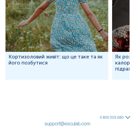
Кортизоловий живіт: що це таке та як
Як розр
його позбутися
калорій
підраху
0 800 503 680
support@esculab.com