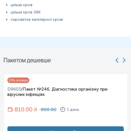
цільна кров
цільна кров ЗАК
сироватка капілярної крові
Пакетом дешевше
10
% знижки
D9603
/
Пакет №246. Діагностика організму при
вірусних інфекціях
810
.00 ₴
900.00
1 день