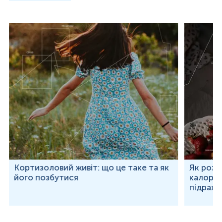
Кортизоловий живіт: що це таке та як
Як розр
його позбутися
калорій
підраху