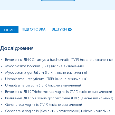
виділення із чоловічих статевих органів
зішкріб з урогенітального тракту HPV
*
Одиниці вимірювання, референтні значення та діапазон
вимірювань можуть змінюватися у відповідності до зміни
ПІДГОТОВКА
ВІДГУКИ
ОПИС
0
тест-систем.
Дослідження
Сечу відбирають самостійно вдома та одразу доставляють на
Виявлення ДНК Chlamydia trachomatis (ПЛР) (якісне визначення)
пункт забору біологічного матеріалу.
Mycoplasma hominis (ПЛР) (якісне визначення)
Перед відбором сечі потрібно провести ретельну гігієну
Mycoplasma genitalium (ПЛР) (якісне визначення)
зовнішніх статевих органів.
Ureaplasma urealyticum (ПЛР) (якісне визначення)
Перед відбором сечі проводять туалет зовнішніх статевих
Ureaplasma parvum (ПЛР) (якісне визначення)
органів. При сечовипусканні необхідно повністю відтягнути
Виявлення ДНК Trichomonas vaginalis (ПЛР) (якісне визначення)
шкірну складку, звільнити зовнішній отвір сечовипускного
каналу.
Виявлення ДНК Neisseria gonorrhoeae (ПЛР) (якісне визначення)
Gardnerella vaginalis (ПЛР) (якісне визначення)
Сечу необхідно збирати відразу в контейнер, в якому вона буде
доставлена на пункт забору біоматеріалу, а в подальшому в
Gardnerella vaginalis (без антибіотикограми)+мікробіологічне