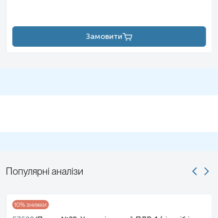
спеціаліст – медична сестра, лікар тощо.
Зверніть увагу, що визначення чутливості мікроорганізмів до
антибіотиків/антимікотиків виконується у випадках виявлення
патогенної чи умовно-патогенної флори у кількостях, що
Замовити
перевищують норму.
Популярні аналізи
10
% знижки