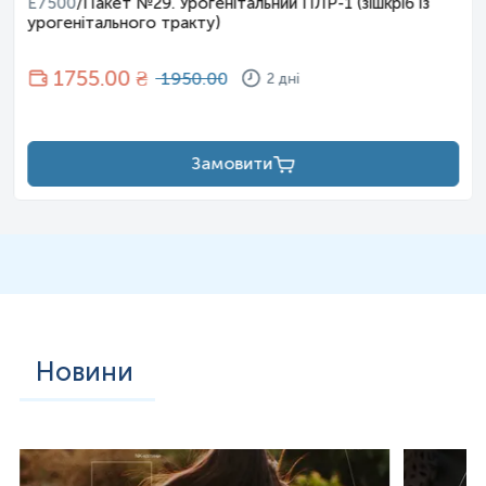
E7500
/
Пакет №29. Урогенітальний ПЛР-1 (зішкріб із
урогенітального тракту)
1755
.00 ₴
1950.00
2 дні
Замовити
Новини