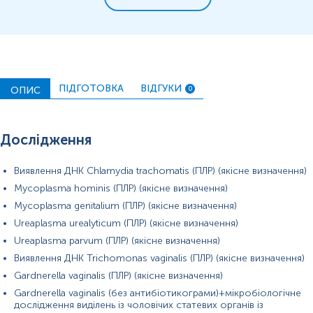
вимірювань можуть змінюватися у відповідності до зміни
тест-систем.
ПІДГОТОВКА
ВІДГУКИ
Секрет простати для дослідження забирається лікарем.
ОПИС
0
Після відбору біоматеріал необхідно одразу доставити на пункт
забору біологічного матеріалу.
Дослідження
Відбір біоматеріалу проводиться до початку або через 14 днів
після закінчення курсу лікування антибактеріальними,
Виявлення ДНК Chlamydia trachomatis (ПЛР) (якісне визначення)
імунобіологічними, протигрибковими, противірусними
препаратами.
Mycoplasma hominis (ПЛР) (якісне визначення)
Mycoplasma genitalium (ПЛР) (якісне визначення)
За 3 доби перед здачею аналізу утриматись від еякуляції
(сім’явиверження).
Ureaplasma urealyticum (ПЛР) (якісне визначення)
Ureaplasma parvum (ПЛР) (якісне визначення)
За 3 год утриматись від сечовипускання.
Виявлення ДНК Trichomonas vaginalis (ПЛР) (якісне визначення)
Напередодні слід виключити теплові процедури (гарячі ванни,
Gardnerella vaginalis (ПЛР) (якісне визначення)
сауни, лазню), алкоголь і гостру їжу.
Gardnerella vaginalis (без антибіотикограми)+мікробіологічне
Застереження!
Самостійно проводити відбір не рекомендується,
дослідження виділень із чоловічих статевих органів із