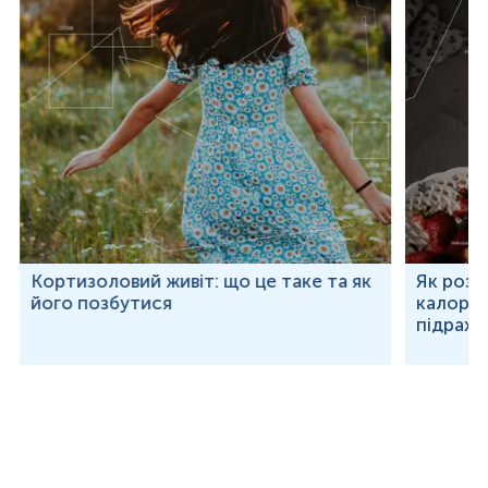
Кортизоловий живіт: що це таке та як
Як розр
його позбутися
калорій
підраху