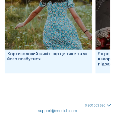
Кортизоловий живіт: що це таке та як
Як розр
його позбутися
калорій
підраху
0 800 503 680
support@esculab.com