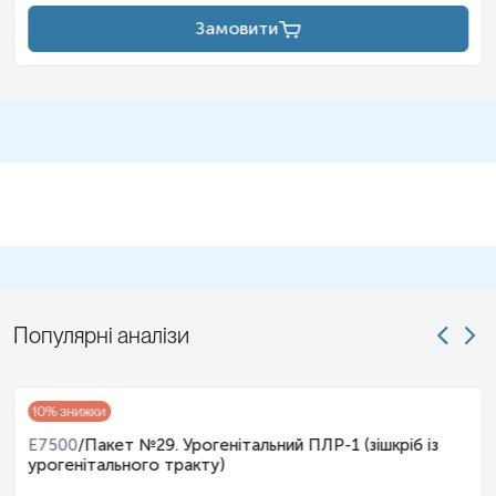
Замовити
Популярні аналізи
10
% знижки
E7500
/
Пакет №29. Урогенітальний ПЛР-1 (зішкріб із
урогенітального тракту)