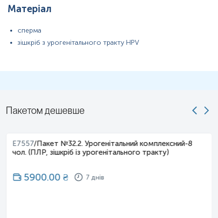
Матеріал
сперма
зішкріб з урогенітального тракту HPV
Пакетом дешевше
E7557
/
Пакет №32.2. Урогенітальний комплексний-8
чол. (ПЛР, зішкріб із урогенітального тракту)
5900.00
₴
7 днів