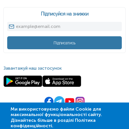
Підписуйся на знижки
Підписатись
Завантажуй наш застосунок
Ми використовуємо файли Cookie для
максимальної функціональності сайту.
© 2009-
2026
| ПСМЛ «Ескулаб»
Дізнайтесь більше в розділі Політика
IT партнер MZ-group
конфіденційності.