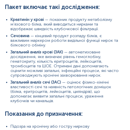
Оцінка тяжкості інтоксикацій та гострих
патологічних станів.
Пакет включає такі дослідження:
Контроль стану під час прийому нефротоксичних
ліків (антибіотики, хіміопрепарати,
Креатинін у крові
— показник продукту метаболізму
знеболювальні).
м’язового білка, який виводиться нирками та
відображає швидкість клубочкової фільтрації.
Значення результатів
Сечовина
— кінцевий продукт розпаду білків, є
Комплексна інтерпретація креатиніну, сечовини,
важливим маркером роботи видільної функції нирок та
показників ЗАК та ЗАС дозволяє сформувати цілісне
білкового обміну.
уявлення про функціональний стан нирок та супутні
Загальний аналіз крові (ЗАК)
— автоматизоване
системні зміни.
дослідження, яке визначає рівень гемоглобіну,
гематокриту, кількість еритроцитів, лейкоцитів,
Співвідношення сечовини до креатиніну
тромбоцитів та ШОЕ. Отримані дані допомагають
відображає ступінь порушення клубочкової
оцінити можливі запальні, інфекційні процеси, які часто
супроводжують хронічні захворювання нирок.
фільтрації та стан гідратації організму.
Зміни у загальному аналізі крові
можуть свідчити
Загальний аналіз сечі (ЗАС)
— оцінює фізико-хімічні
про наявність анемії чи запальних процесів, що
властивості сечі та наявність патологічних домішок
часто супроводжують нефропатії.
(білка, еритроцитів, лейкоцитів, циліндрів), що
допомагає виявити запальні процеси, ураження
Патологічні зміни у сечі
допомагають
клубочків чи канальців.
диференціювати ураження паренхіми нирок від
обструктивних процесів.
Показання до призначення:
Причини підвищення рівня показників:
Креатинін:
Підозра на хронічну або гостру ниркову