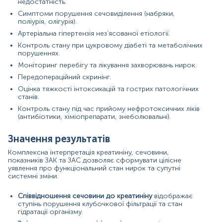
недостатність.
хронічна та гостра ниркова недостатність;
Симптоми порушення сечовиділення (набряки,
зневоднення;
поліурія, олігурія).
значне фізичне навантаження;
Артеріальна гіпертензія нез’ясованої етіології.
масивні ушкодження м’язів, рабдоміоліз;
обструкція сечовивідних шляхів.
Контроль стану при цукровому діабеті та метаболічних
порушеннях.
Сечовина:
Моніторинг перебігу та лікування захворювань нирок.
Передопераційний скринінг.
порушення видільної функції нирок;
кровотечі у шлунково-кишковому тракті;
Оцінка тяжкості інтоксикацій та гострих патологічних
посилений білковий катаболізм (гарячка, опіки,
станів.
сепсис);
Контроль стану під час прийому нефротоксичних ліків
гіпертиреоз;
(антибіотики, хіміопрепарати, знеболювальні).
зловживання білковою їжею.
Значення результатів
Причини зниження показників:
Креатинін:
Комплексна інтерпретація креатиніну, сечовини,
показників ЗАК та ЗАС дозволяє сформувати цілісне
зменшення м’язової маси (кахексія, саркопенія);
уявлення про функціональний стан нирок та супутні
вагітність;
системні зміни.
тяжкі ураження печінки.
Співвідношення сечовини до креатиніну
відображає
Сечовина:
ступінь порушення клубочкової фільтрації та стан
гідратації організму.
захворювання печінки з порушенням синтетичної