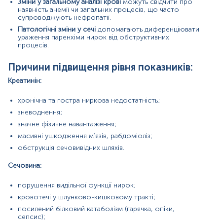
функції;
Зміни у загальному аналізі крові
можуть свідчити про
наявність анемії чи запальних процесів, що часто
недостатність харчування, вегетаріанська або
супроводжують нефропатії.
безбілкова дієта;
надмірне споживання рідини.
Патологічні зміни у сечі
допомагають диференціювати
ураження паренхіми нирок від обструктивних
Покази до призначення аналізу в окремих напрямках:
процесів.
Нефрологія — контроль перебігу хронічних
Причини підвищення рівня показників:
нефропатій, діагностика ниркової
недостатності.
Креатинін:
Ендокринологія — моніторинг діабетичної
нефропатії та метаболічних синдромів.
хронічна та гостра ниркова недостатність;
Кардіологія — оцінка стану нирок у пацієнтів із
зневоднення;
гіпертонічною хворобою та серцевою
недостатністю.
значне фізичне навантаження;
Онкологія та гематологія: контроль функції нирок
масивні ушкодження м’язів, рабдоміоліз;
при застосуванні нефротоксичних препаратів.
обструкція сечовивідних шляхів.
Хірургія та травматологія: оцінка ниркової функції
при великих травмах, опіках, крововтратах.
Сечовина:
Матеріал
порушення видільної функції нирок;
сироватка крові
кровотечі у шлунково-кишковому тракті;
сеча
посилений білковий катаболізм (гарячка, опіки,
цільна кров ЗАК
сепсис);