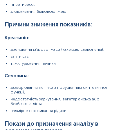
гіпертиреоз;
зловживання білковою їжею.
Зміст:
Причини зниження показників:
Маркер
Показання до призначення
Креатинін:
Загальна характеристика
зменшення м’язової маси (кахексія, саркопенія);
Маркер
вагітність;
тяжкі ураження печінки.
Маркер оцінки стану нирок
Сечовина:
Показання до призначення
захворювання печінки з порушенням синтетичної
Оцінка роботи нирок;
функції;
Оцінка стану видільної системи;
недостатність харчування, вегетаріанська або
безбілкова дієта;
Оцінка обміну речовин;
надмірне споживання рідини.
Скринінгові обстеження організму.
Покази до призначення аналізу в
Загальна характеристика