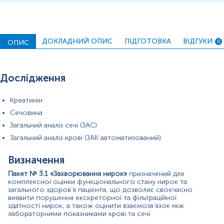
Загальний аналіз крові (ЗАК)
— автоматизоване
дослідження, яке визначає рівень гемоглобіну,
гематокриту, кількість еритроцитів, лейкоцитів,
тромбоцитів та ШОЕ. Отримані дані допомагають
оцінити можливі запальні, інфекційні процеси, які
ДОКЛАДНИЙ ОПИС
ПІДГОТОВКА
ВІДГУКИ
ОПИС
0
часто супроводжують хронічні захворювання
нирок.
Загальний аналіз сечі (ЗАС)
— оцінює фізико-
хімічні властивості сечі та наявність патологічних
Дослідження
домішок (білка, еритроцитів, лейкоцитів,
циліндрів), що допомагає виявити запальні
Креатинін
процеси, ураження клубочків чи канальців.
Сечовина
Показання до призначення:
Загальний аналіз сечі (ЗАС)
Підозра на хронічну або гостру ниркову
Загальний аналіз крові (ЗАК автоматизований)
недостатність.
Симптоми порушення сечовиділення (набряки,
Визначення
поліурія, олігурія).
Артеріальна гіпертензія нез’ясованої етіології.
Пакет № 3.1 «Захворювання нирок»
призначений для
Контроль стану при цукровому діабеті та
комплексної оцінки функціонального стану нирок та
метаболічних порушеннях.
загального здоров’я пацієнта, що дозволяє своєчасно
Моніторинг перебігу та лікування захворювань
виявити порушення екскреторної та фільтраційної
нирок.
здатності нирок, а також оцінити взаємозв’язок між
лабораторними показниками крові та сечі.
Передопераційний скринінг.