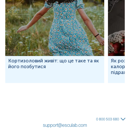
Кортизоловий живіт: що це таке та як
Як розр
його позбутися
калорій
підраху
0 800 503 680
support@esculab.com