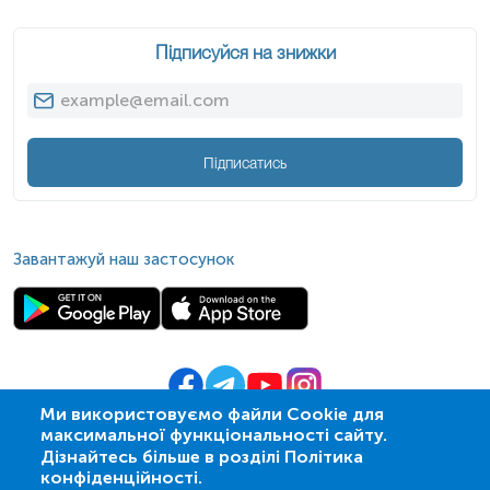
Підписуйся на знижки
Підписатись
Завантажуй наш застосунок
Ми використовуємо файли Cookie для
максимальної функціональності сайту.
© 2009-
2026
| ПСМЛ «Ескулаб»
Дізнайтесь більше в розділі Політика
IT партнер MZ-group
конфіденційності.