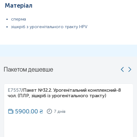
Матеріал
сперма
зішкріб з урогенітального тракту HPV
Пакетом дешевше
E7557
/
Пакет №32.2. Урогенітальний комплексний-8
чол. (ПЛР, зішкріб із урогенітального тракту)
5900.00
₴
7 днів