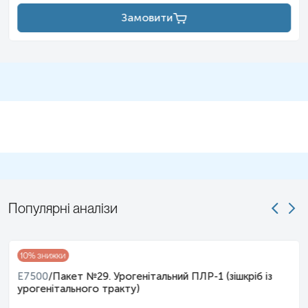
Замовити
Популярні аналізи
10
% знижки
E7500
/
Пакет №29. Урогенітальний ПЛР-1 (зішкріб із
урогенітального тракту)