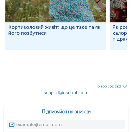
Кортизоловий живіт: що це таке та як
Як розр
його позбутися
калорій
підраху
0 800 503 680
support@esculab.com
Підписуйся на знижки