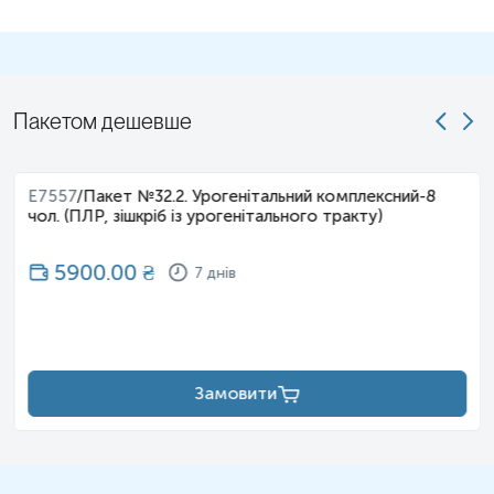
Пакетом дешевше
E7557
/
Пакет №32.2. Урогенітальний комплексний-8
чол. (ПЛР, зішкріб із урогенітального тракту)
5900.00
₴
7 днів
Замовити