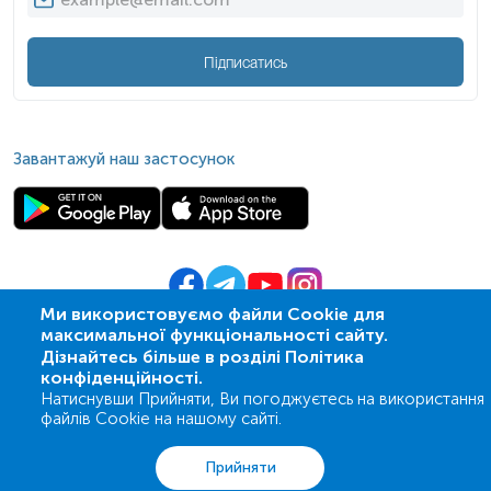
Підписатись
Завантажуй наш застосунок
Ми використовуємо файли Cookie для
максимальної функціональності сайту.
© 2009-
2026
| ПСМЛ «Ескулаб»
Дізнайтесь більше в розділі Політика
IT партнер MZ-group
конфіденційності.
Натиснувши Прийняти, Ви погоджуєтесь на використання
файлів Cookie на нашому сайті.
Аналізи
Акції
Адреси
Кошик
Вхід
Прийняти