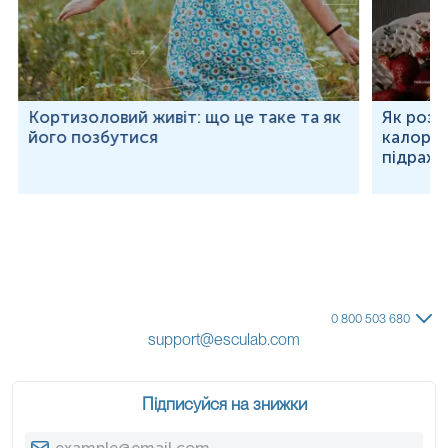
Кортизоловий живіт: що це таке та як
Як розр
його позбутися
калорій
підраху
0 800 503 680
support@esculab.com
Підписуйся на знижки