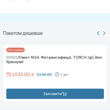
Пакетом дешевше
10
% знижки
D2501
/
Пакет №24. Фетальні інфекції, TORCH IgG (без
Краснухи)
1035
.00 ₴
1150.00
2 дні
Замовити