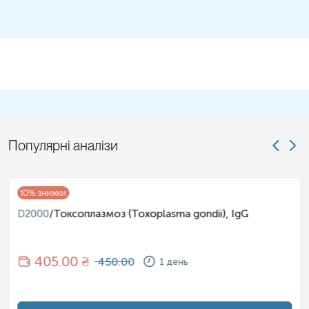
Популярні аналізи
10
% знижки
D2000
/
Токсоплазмоз (Toxoplasma gondii), IgG
405
.00 ₴
450.00
1 день