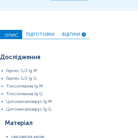
ПІДГОТОВКА
ВІДГУКИ
ОПИС
0
Дослідження
Герпес 1/2 Ig M
Герпес 1/2 Ig G
Примітка!
Токсоплазма Ig M
Токсоплазма Ig G
Застереження!
Цитомегаловірус Ig M
Цитомегаловірус Ig G
Матеріал
сироватка крові