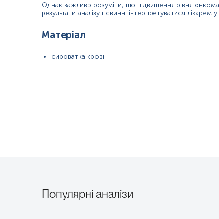
відчуття неповного випорожнення кишечника;
Однак важливо розуміти, що підвищення рівня онкомар
результати аналізу повинні інтерпретуватися лікарем 
біль у животі або дискомфорт;
слабкість або втома;
Матеріал
незрозуміла втрата ваги;
відчуття переповнення після невеликої кількості їжі;
сироватка крові
нудота або блювання, що тривають більше кількох днів;
запори або діарея, що тривають більше кількох днів;
втрата апетиту на постійній основі;
На ранній стадії рак підшлункової залози часто не проявляє жод
жовтяниця (пожовтіння шкіри та
склер
);
світлий кал;
темна сеча;
біль у верхній або середній частині живота та спині;
втрата апетиту або втрата ваги без спроб
схуднення,
відчуття
п
Популярні аналізи
Стани, що потребують визначення рівня тиреоглобуліну:
к
онтроль через 6-12 місяців після тиреоїдектомії;