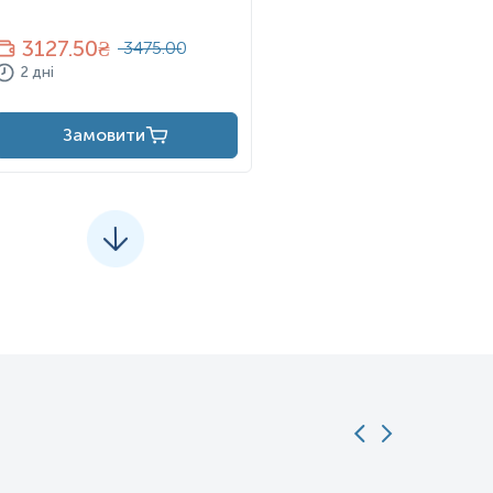
3127.50
₴
3475.00
2 дні
Замовити
огресування захворювання можуть виникнути такі симптоми: