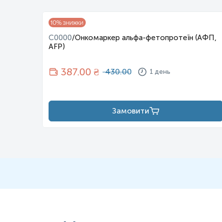
к
онтроль лікування папіряної аденокарциноми щитоподібної за
к
онтроль лікування фолікулярної аденокарциноми щитоподібно
10
% знижки
п
ідозра на рецидив папілярної чи фолікулярної аденокарцином
ої
C0000
/
Онкомаркер альфа-фетопротеїн (АФП,
д
іагностика штучного тиреотоксикозу;
AFP)
Загальна характеристика
387
.00 ₴
430.00
1 день
Рак — це велика група захворювань, які можуть початися майже в б
проникаючи в сусідні частини тіла та/або поширюючись на інші о
Серед жінок найпоширенішими є рак молочної залози, колоректаль
Замовити
30–50% смертей від раку можна запобігти, змінивши або уникаючи
Жіноча онкологічна панель міні — це комплекс онкомаркерів, роз
До складу панелі входять:
СА-125,
РЕА, СА 15-3
,
СА 19-9, ТГ.
Дослідження рівня
СА-125 дозволить допомогти діагностувати та м
CA-125 експресується в епітеліальних ракових клітинах яєчників і 
Епітеліальний рак яєчників (РЯ) основною причиною смерті від гіне
зверненні перебувають у стадії III або IV із злоякісним прогнозом
Чутливість CA-125 на I-шій стадії епітеліального РЯ до 50% на II-III