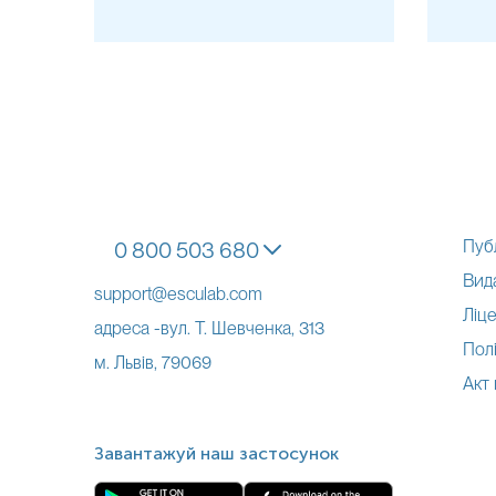
ТГ (наприклад, медулярний та анапластичний рак).
Не всі випадки підвищення онкомаркерів свідчать про злоякісний 
зокрема при доброякісних та запальних процесах. Результати дос
*
Детальнішу інформацію про кожне дослідження можна знайти у н
*
Одиниці вимірювання, референтні значення та діапазон вимірюва
Пуб
0 800 503 680
Вид
support@esculab.com
Ліце
адреса -вул. Т. Шевченка, 313
Полі
м. Львів, 79069
Акт
Завантажуй наш застосунок
Примітка!