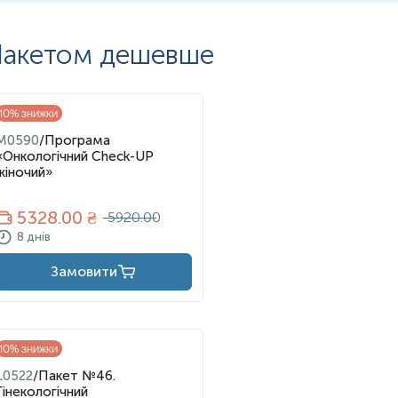
акетом дешевше
10
% знижки
M0590
/
Програма
«Онкологічний Check-UP
жіночий»
5328
.00 ₴
5920.00
8 днів
Замовити
10
% знижки
L0522
/
Пакет №46.
Гінекологічний