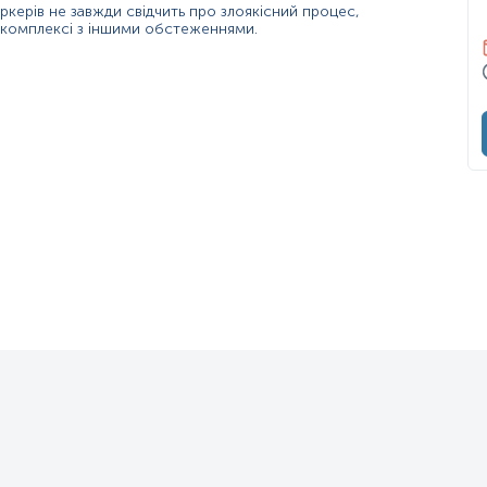
керів не завжди свідчить про злоякісний процес,
у комплексі з іншими обстеженнями.
них ознак або симптомів, що ускладнює його виявлення. У міру пр
остійної
втоми або відсутність енергії
.