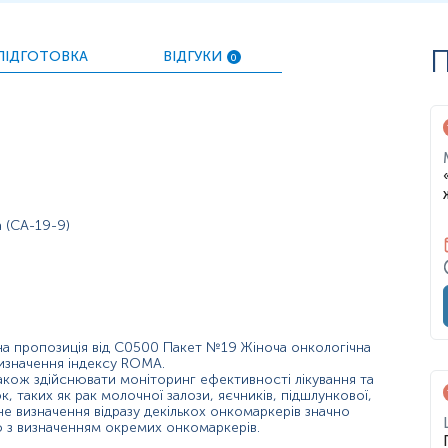
П
ПІДГОТОВКА
ВІДГУКИ
0
гу ефективності лікування та виявлення рецидиву
 (СА-19-9)
;
оли);
тна пропозиція від C0500 Пакет №19 Жіноча онкологічна
визначення індексу ROMA.
 також здійснювати моніторинг ефективності лікування та
, таких як рак молочної залози, яєчників, підшлункової,
е визначення відразу декількох онкомаркерів значно
но з визначенням окремих онкомаркерів.