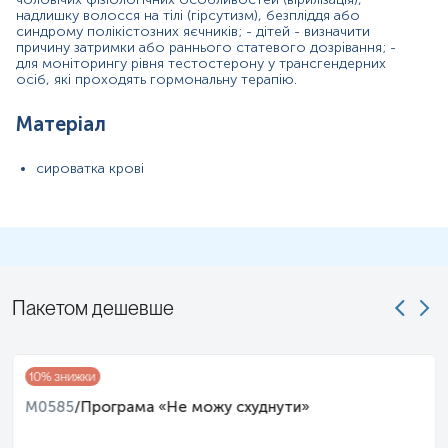
Показання до призначення
надлишку волосся на тілі (гірсутизм), безпліддя або
Загальна характеристика
синдрому полікістозних яєчників; - дітей - визначити
причину затримки або раннього статевого дозрівання; -
для моніторингу рівня тестостерону у трансгендерних
Маркер
осіб, які проходять гормональну терапію.
Маркер стану репродуктивної системи
Матеріал
Показання до призначення
сироватка крові
Для жінок:
Порушення менструального циклу (затримки,
аменорея, олігоменорея);
Непліддя (оцінка овуляторної функції, гормонального
профілю);
Симптоми гіперандрогенії (надмірне оволосіння, акне);
Пакетом дешевше
Підозра на полікістоз яєчників;
Оцінка оваріального резерву та планування вагітності;
Підозра на патологію щитоподібної залози із впливом
10
% знижки
на репродуктивну систему.
M0585
/
Програма «Не можу схуднути»
Для чоловіків: