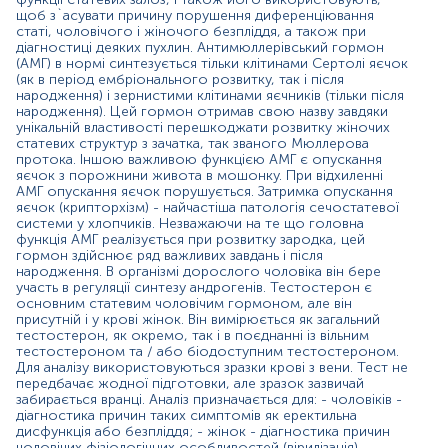
в поєднанні із вільним тестостероном та / або
щоб з`асувати причину порушення диференціювання
біодоступним тестостероном. Для аналізу
статі, чоловічого і жіночого безпліддя, а також при
використовуються зразки крові з вени. Тест не
діагностиці деяких пухлин. Антимюллерівський гормон
передбачає жодної підготовки, але зразок зазвичай
(АМГ) в нормі синтезується тільки клітинами Сертолі яєчок
забирається вранці. Аналіз призначається для: -
(як в період ембріонального розвитку, так і після
чоловіків - діагностика причин таких симптомів як
народження) і зернистими клітинами яєчників (тільки після
еректильна дисфункція або безпліддя; - жінок -
народження). Цей гормон отримав свою назву завдяки
унікальній властивості перешкоджати розвитку жіночих
діагностика причин чоловічих фізіологічних
статевих структур з зачатка, так званого Мюллерова
особливостей (вірилізація), надлишку волосся на тілі
протока. Іншою важливою функцією АМГ є опускання
(гірсутизм), безпліддя або синдрому полікістозних
яєчок з порожнини живота в мошонку. При відхиленні
яєчників; - дітей - визначити причину затримки або
АМГ опускання яєчок порушується. Затримка опускання
раннього статевого дозрівання; - для моніторингу
яєчок (крипторхізм) - найчастіша патологія сечостатевої
рівня тестостерону у трансгендерних осіб, які
системи у хлопчиків. Незважаючи на те що головна
проходять гормональну терапію.
функція АМГ реалізується при розвитку зародка, цей
гормон здійснює ряд важливих завдань і після
Матеріал
народження. В організмі дорослого чоловіка він бере
участь в регуляції синтезу андрогенів. Тестостерон є
основним статевим чоловічим гормоном, але він
сироватка крові
присутній і у крові жінок. Він вимірюється як загальний
тестостерон, як окремо, так і в поєднанні із вільним
тестостероном та / або біодоступним тестостероном.
Для аналізу використовуються зразки крові з вени. Тест не
Зміст:
передбачає жодної підготовки, але зразок зазвичай
забирається вранці. Аналіз призначається для: - чоловіків -
діагностика причин таких симптомів як еректильна
Маркер
дисфункція або безпліддя; - жінок - діагностика причин
чоловічих фізіологічних особливостей (вірилізація),