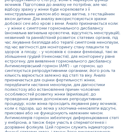
диференціювання статі у ембріона, а також бере
яєчників. Підготовка до аналізу не потрібна; але час
участь в сперматогенезі і дозріванні фолікула. Цей
відбору зразку у жінки буде корелювати з її
гормон служить індикатором функції статевих залоз, і
менструальним циклом або якщо вагітна, з гестаційним
також його використовують, щоб з`асувати причину
віком дитини. Для аналізу використовуються зразки
порушення диференціювання статі, чоловічого і
добової сечі або крові з вени. Аналіз призначається коли:
жіночого безпліддя, а також при діагностиці деяких
- у жінки є симптоми гормонального дисбалансу
пухлин. Антимюллерівський гормон (АМГ) в нормі
(аномальна вагінальна кровотеча, відсутність менструацій),
синтезується тільки клітинами Сертолі яєчок (як в
незвичний та ранній/пізній розвиток статевих органів, під
час лікування безпліддя або терапії симптомів менопаузи,
період ембріонального розвитку, так і після
під час вагітності для моніторингу стану плаценти та
народження) і зернистими клітинами яєчників (тільки
здоров`а плоду; - у чоловіків є ознаки фемінізації, такі як
після народження). Цей гормон отримав свою назву
збільшення грудей (гінекомастія), для моніторингу рівня
завдяки унікальній властивості перешкоджати розвитку
естрогену, для виявлення гормонального дисбалансу.
жіночих статевих структур з зачатка, так званого
Антимюлерівський гормон (АМГ) - це гормон, що
Мюллерова протока. Іншою важливою функцією АМГ є
синтезується репродуктивними органами; його роль та
опускання яєчок з порожнини живота в мошонку. При
кількість варіюється залежно від статі та віку. Аналіз
відхиленні АМГ опускання яєчок порушується. Затримка
призначається для оцінки фертильності жінки,
передбачити настання менопаузи, для діагностики
опускання яєчок (крипторхізм) - найчастіша патологія
полікістозу або встановлення причин чоловічих
сечостатевої системи у хлопчиків. Незважаючи на те
особливостей розвитку жінки (вірилізація); до
що головна функція АМГ реалізується при розвитку
проведення деяких допоміжних репродуктивних
зародка, цей гормон здійснює ряд важливих завдань і
процедур; коли жінка проходить лікування раку яєчників;
після народження. В організмі дорослого чоловіка він
коли є підозра, що яєчка у хлопчика-немовляти відсутні,
бере участь в регуляції синтезу андрогенів.
приховані або не функціонують належним чином.
Тестостерон є основним статевим чоловічим
Антимюллерів гормон забезпечує диференціювання статі
гормоном, але він присутній і у крові жінок. Він
у ембріона, а також бере участь в сперматогенезі і
дозріванні фолікула. Цей гормон служить індикатором
вимірюється як загальний тестостерон, як окремо, так і
функції статевих залоз, і також його використовують,