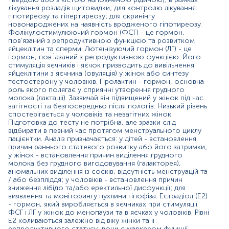
відбору зразку у жінки буде корелювати з її
лікування розладів щитовидки; для контролю лікування
менструальним циклом або якщо вагітна, з гестаційним
гіпотиреозу та гіпертиреозу; для скринінгу
віком дитини. Для аналізу використовуються зразки
новонароджених на наявність вродженого гіпотиреозу.
добової сечі або крові з вени. Аналіз призначається
Фолікулостимулюючий гормон (ФСГ) - це гормон,
коли: - у жінки є симптоми гормонального дисбалансу
пов’язаний з репродуктивною функцією та розвитком
(аномальна вагінальна кровотеча, відсутність
яйцеклітин та сперми. Лютеїнізуючий гормон (ЛГ) - це
менструацій), незвичний та ранній/пізній розвиток
гормон, пов`азаний з репродуктивною функцією. Його
статевих органів, під час лікування безпліддя або
стимуляція яєчників і яєчок призводить до вивільнення
терапії симптомів менопаузи, під час вагітності для
яйцеклітини з яєчника (овуляція) у жінок або синтезу
тестостерону у чоловіків. Пролактин - гормон, основна
моніторингу стану плаценти та здоров`а плоду; - у
роль якого полягає у сприянні утворення грудного
чоловіків є ознаки фемінізації, такі як збільшення грудей
молока (лактації). Зазвичай він підвищений у жінок під час
(гінекомастія), для моніторингу рівня естрогену, для
вагітності та безпосередньо після пологів. Низький рівень
виявлення гормонального дисбалансу.
спостерігається у чоловіків та невагітних жінок.
Антимюлерівський гормон (АМГ) - це гормон, що
Підготовка до тесту не потрібна, але зразки слід
синтезується репродуктивними органами; його роль та
відбирати в певний час протягом менструального циклу
кількість варіюється залежно від статі та віку. Аналіз
пацієнтки. Аналіз призначається: у дітей - встановлення
призначається для оцінки фертильності жінки,
причин раннього статевого розвитку або його затримки;
у жінок - встановлення причин виділення грудного
передбачити настання менопаузи, для діагностики
молока без грудного вигодовування (галакторея),
полікістозу або встановлення причин чоловічих
аномальних виділення із сосків, відсутність менструацій та
особливостей розвитку жінки (вірилізація); до
/ або безпліддя; у чоловіків - встановлення причин
проведення деяких допоміжних репродуктивних
зниження лібідо та/або еректильної дисфункції; для
процедур; коли жінка проходить лікування раку
виявлення та моніторингу пухлини гіпофіза. Естрадіол (Е2)
яєчників; коли є підозра, що яєчка у хлопчика-
- гормон, який виробляється в яєчниках при стимуляції
немовляти відсутні, приховані або не функціонують
ФСГ і ЛГ у жінок до менопаузи та в яєчках у чоловіків. Рівні
належним чином. Антимюллерів гормон забезпечує
Е2 коливаються залежно від віку жінки та її
репродуктивного статусу; вони є маркером функції