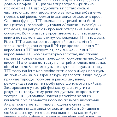
гормон, пов`азаний з репродуктивною функцією. Його
долею гіпофіза. ТТГ, разом з тиреотропін-рилізинг-
гормоном (ТРГ), що надходить з гіпоталамуса, є
стимуляція яєчників і яєчок призводить до вивільнення
частиною системи зворотного зв`азку, яка забезпечує
яйцеклітини з яєчника (овуляція) у жінок або синтезу
нормальний рівень гормонів щитовидної залози в крові.
тестостерону у чоловіків. Пролактин - гормон,
Основна функція ТТГ полягає в підтримці постійної
основна роль якого полягає у сприянні утворення
концентрації гормонів щитовидної залози - тиреоїдних
грудного молока (лактації). Зазвичай він підвищений у
гормонів, які регулюють процеси утворення енергії в
жінок під час вагітності та безпосередньо після
організмі. Коли їх вміст у крові знижується, гіпоталамус
пологів. Низький рівень спостерігається у чоловіків та
вивільняє гормон, що стимулює секрецію ТТГ гіпофізом.
невагітних жінок. Підготовка до тесту не потрібна, але
Рівень ТТГ знаходиться в зворотній логарифмічній
залежності від концентрації Т4: при зростанні рівня Т4
зразки слід відбирати в певний час протягом
вироблення ТТГ знижується, при зниженні рівня Т4
менструального циклу пацієнтки. Аналіз призначається:
вироблення ТТГ компенсаторно зростає, що сприяє
у дітей - встановлення причин раннього статевого
підтримці концентрації тиреоїдних гормонів на необхідній
розвитку або його затримки; у жінок - встановлення
висоті. Підготовка до тесту не потрібна; однак деякі ліки,
причин виділення грудного молока без грудного
вітаміни та добавки можуть вплинути на результат тесту
вигодовування (галакторея), аномальних виділення із
ТТГ, тому пацієнт має повідомити свого лікаря про будь-
сосків, відсутність менструацій та / або безпліддя; у
які призначені або безрецептурні препарати. Якщо людина
чоловіків - встановлення причин зниження лібідо та/
приймає тироїдні гормони в рамках лікування,
рекомендується взяти пробу крові до їхнього прийому.
або еректильної дисфункції; для виявлення та
Захворювання у гострій фазі можуть вплинути на
моніторингу пухлини гіпофіза. Естрадіол (Е2) - гормон,
результати тесту, тому рекомендується не проводити
який виробляється в яєчниках при стимуляції ФСГ і ЛГ у
тестування щитовидної залози у госпіталізованих
жінок до менопаузи та в яєчках у чоловіків. Рівні Е2
пацієнтів або перенести його до повного видужання.
коливаються залежно від віку жінки та її
Аналіз призначається якщо у людини є симптоми
репродуктивного статусу; вони є маркером функції
захворювання щитовидної залози та/або її збільшення
яєчників. Підготовка до аналізу не потрібна; але час
(зоб); якщо є вузлик (невелика шишка, яка може бути
твердою або з кістою наповненою рідиною); в рамках