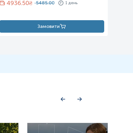
4936.50
₴
10
5485.00
1 день
Замовити