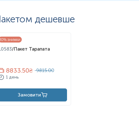
акетом дешевше
10
% знижки
L0583
/
Пакет Тарапата
8833.50
₴
9815.00
1 день
Замовити