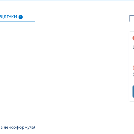
П
ВІДГУКИ
0
чна лейкоформула)