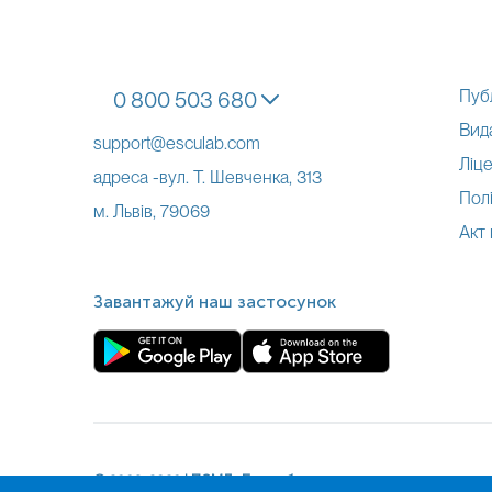
Пуб
0 800 503 680
Вид
support@esculab.com
Ліце
адреса -вул. Т. Шевченка, 313
Полі
м. Львів, 79069
Акт
Завантажуй наш застосунок
© 2009-
2026
| ПСМЛ «Ескулаб»