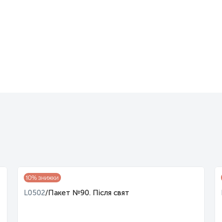
10
% знижки
L0502
/
Пакет №90. Після свят