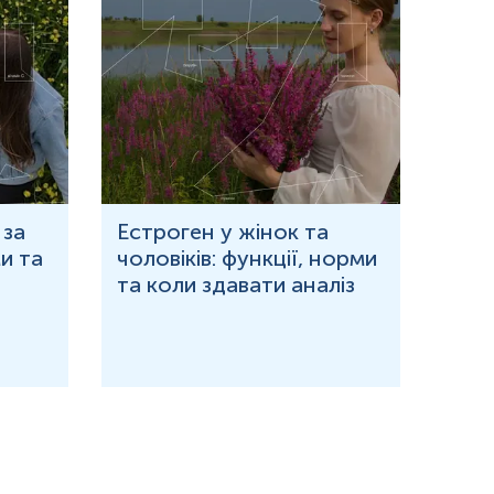
 за
Естроген у жінок та
Що 
и та
чоловіків: функції, норми
дор
та коли здавати аналіз
озн