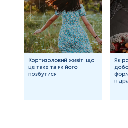
ю
Кортизоловий живіт: що
Як р
це таке та як його
добо
ня у
позбутися
форм
підр