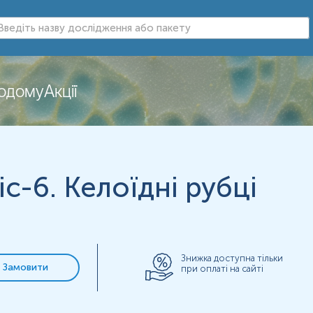
додому
Акції
лейкоформула)
c-6. Келоїдні рубці
Знижка доступна тільки
Замовити
при оплаті на сайті
нь можуть змінюватися у відповідності до зміни тест-систем.