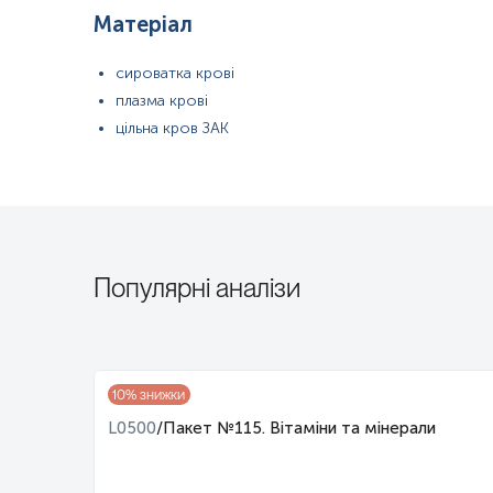
Матеріал
сироватка крові
плазма крові
цільна кров ЗАК
Популярні аналізи
10
% знижки
і
L0500
/
Пакет №115. Вітаміни та мінерали