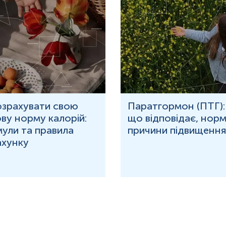
озрахувати свою
Паратгормон (ПТГ):
ву норму калорій:
що відповідає, норм
ули та правила
причини підвищення
ахунку