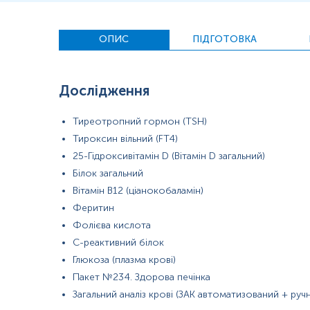
ОПИС
ПІДГОТОВКА
Дослідження
Тиреотропний гормон (TSH)
Тироксин вільний (FT4)
25-Гідроксивітамін D (Вітамін D загальний)
Білок загальний
Примітка!
Вітамін В12 (ціанокобаламін)
Феритин
Примітка!
Фолієва кислота
Застереження!
С-реактивний білок
Глюкоза (плазма крові)
Пакет №234. Здорова печінка
Загальний аналіз крові (ЗАК автоматизований + ру