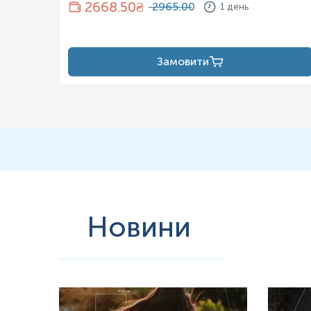
2668.50
₴
2965.00
1 день
Замовити
Новини