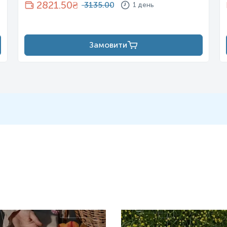
2821.50
₴
3135.00
1 день
Замовити