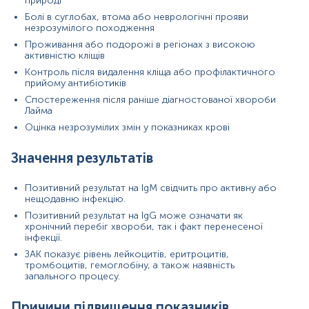
природі
інфекцію.
Болі в суглобах, втома або неврологічні прояви
Причини зниження показників
незрозумілого походження
Проживання або подорожі в регіонах з високою
Антитіла IgM та IgG: їхня відсутність може
активністю кліщів
означати, що інфекція ще не розвинулася,
Контроль після видалення кліща або профілактичного
організм не встиг виробити антитіла, або ж
прийому антибіотиків
зараження не відбулося.
ЗАК: зниження кількості лейкоцитів може свідчити
Спостереження після раніше діагностованої хвороби
Лайма
про виснаження імунної системи або супутні
вірусні інфекції, зниження рівня еритроцитів і
Оцінка незрозумілих змін у показниках крові
гемоглобіну – про анемію.
Значення результатів
Покази до призначення аналізу в окремих напрямках
Інфекційні захворювання – діагностика та
Позитивний результат на IgM свідчить про активну або
підтвердження хвороби Лайма.
нещодавню інфекцію.
Неврологія – при підозрі на ураження нервової
Позитивний результат на IgG може означати як
системи бореліями.
хронічний перебіг хвороби, так і факт перенесеної
Кардіологія – при наявності аритмій та
інфекції.
міокардитів незрозумілого походження.
ЗАК показує рівень лейкоцитів, еритроцитів,
Ревматологія – у випадках болю та запалення у
тромбоцитів, гемоглобіну, а також наявність
суглобах.
запального процесу.
Загальна медицина та профілактика – для
контролю після укусу кліща навіть за відсутності
Причини підвищення показників
симптомів.