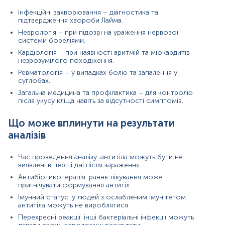
тест-систем.
Інфекційні захворювання – діагностика та
підтвердження хвороби Лайма.
Неврологія – при підозрі на ураження нервової
системи бореліями.
Кардіологія – при наявності аритмій та міокардитів
незрозумілого походження.
Ревматологія – у випадках болю та запалення у
суглобах.
Загальна медицина та профілактика – для контролю
після укусу кліща навіть за відсутності симптомів.
Що може вплинути на результати
аналізів
Час проведення аналізу: антитіла можуть бути не
виявлені в перші дні після зараження
Антибіотикотерапія: раннє лікування може
пригнічувати формування антитіл
Імунний статус: у людей з ослабленим імунітетом
антитіла можуть не вироблятися
Примітка!
Перехресні реакції: інші бактеріальні інфекції можуть