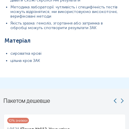
давати схожі серологічні результати
Методика лабораторії: чутливість і специфічність тестів
Застереження!
можуть відрізнятися; ми використовуємо високоточні,
верифіковані методи
Якість зразка: гемоліз, згортання або затримка в
обробці можуть спотворити результати ЗАК
Матеріал
Вікторія П
сироватка крові
2024-06-01
цільна кров ЗАК
Сезон келіщів і нас не обійшов стороною, у
сина два знайшли, звісно ж нас направили на
аналізи. Раніше мала справу з цією
лабораторією, тому й обрала. Тут відмінне
обслуговування і високий рівень
Пакетом дешевше
професіоналізму. Процедуру провели швидко й
акуратно, персонал дуже доброзичливий і
уважний. Результати вже отримали, все добре.
Дякую за швидку відповідь.
10
% знижки