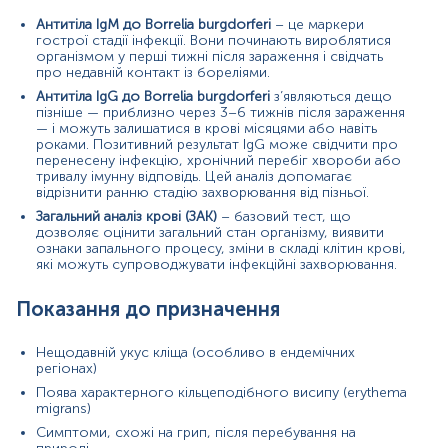
Спостереження після раніше діагностованої
Антитіла IgM до Borrelia burgdorferi
– це маркери
хвороби Лайма
гострої стадії інфекції. Вони починають вироблятися
Оцінка незрозумілих змін у показниках крові
організмом у перші тижні після зараження і свідчать
про недавній контакт із бореліями.
Значення результатів
Антитіла IgG до Borrelia burgdorferi
з’являються дещо
пізніше — приблизно через 3–6 тижнів після зараження
Позитивний результат на IgM свідчить про
— і можуть залишатися в крові місяцями або навіть
активну або нещодавню інфекцію.
роками. Позитивний результат IgG може свідчити про
Позитивний результат на IgG може означати як
перенесену інфекцію, хронічний перебіг хвороби або
хронічний перебіг хвороби, так і факт
тривалу імунну відповідь. Цей аналіз допомагає
перенесеної інфекції.
відрізнити ранню стадію захворювання від пізньої.
ЗАК показує рівень лейкоцитів, еритроцитів,
Загальний аналіз крові (ЗАК)
– базовий тест, що
тромбоцитів, гемоглобіну, а також наявність
дозволяє оцінити загальний стан організму, виявити
запального процесу.
ознаки запального процесу, зміни в складі клітин крові,
які можуть супроводжувати інфекційні захворювання.
Причини підвищення показників
Показання до призначення
Антитіла IgM підвищуються на початковій стадії
інфекції, зазвичай протягом перших 2–4 тижнів
після укусу кліща.
Нещодавній укус кліща (особливо в ендемічних
Антитіла IgG: зростають на більш пізніх етапах,
регіонах)
свідчать про тривалу імунну відповідь на борелії.
Поява характерного кільцеподібного висипу (erythema
Показники ЗАК: збільшення кількості лейкоцитів та
migrans)
швидкості осідання еритроцитів вказує на
Симптоми, схожі на грип, після перебування на
запальний процес, можливу бактеріальну