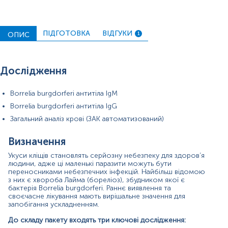
після зараження — і можуть залишатися в крові
місяцями або навіть роками. Позитивний
результат IgG може свідчити про перенесену
інфекцію, хронічний перебіг хвороби або тривалу
ПІДГОТОВКА
ВІДГУКИ
ОПИС
1
імунну відповідь. Цей аналіз допомагає відрізнити
ранню стадію захворювання від пізньої.
Загальний аналіз крові (ЗАК)
– базовий тест, що
дозволяє оцінити загальний стан організму,
Дослідження
виявити ознаки запального процесу, зміни в
складі клітин крові, які можуть супроводжувати
інфекційні захворювання.
Borrelia burgdorferi антитіла IgM
Borrelia burgdorferi антитіла IgG
Показання до призначення
Загальний аналіз крові (ЗАК автоматизований)
Нещодавній укус кліща (особливо в ендемічних
регіонах)
Визначення
Поява характерного кільцеподібного висипу
(erythema migrans)
Укуси кліщів становлять серйозну небезпеку для здоров’я
Симптоми, схожі на грип, після перебування на
людини, адже ці маленькі паразити можуть бути
переносниками небезпечних інфекцій. Найбільш відомою
природі
з них є хвороба Лайма (бореліоз), збудником якої є
Болі в суглобах, втома або неврологічні прояви
бактерія Borrelia burgdorferi. Раннє виявлення та
незрозумілого походження
своєчасне лікування мають вирішальне значення для
Проживання або подорожі в регіонах з високою
запобігання ускладненням.
активністю кліщів
Контроль після видалення кліща або
До складу пакету входять три ключові дослідження:
профілактичного прийому антибіотиків