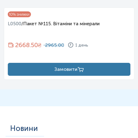
10
% знижки
L0500
/
Пакет №115. Вітаміни та мінерали
2668.50
₴
2965.00
1 день
Замовити
Новини