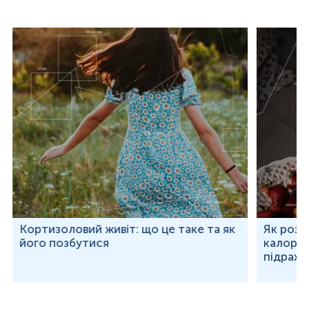
Кортизоловий живіт: що це таке та як
Як розр
його позбутися
калорій
підраху