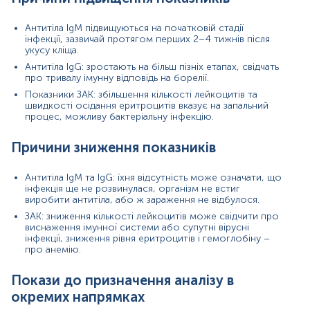
Що може вплинути на результати аналізів
Антитіла IgM підвищуються на початковій стадії
інфекції, зазвичай протягом перших 2–4 тижнів після
Час проведення аналізу: антитіла можуть бути не
укусу кліща.
виявлені в перші дні після зараження
Антитіла IgG: зростають на більш пізніх етапах, свідчать
Антибіотикотерапія: раннє лікування може
про тривалу імунну відповідь на борелії.
пригнічувати формування антитіл
Імунний статус: у людей з ослабленим імунітетом
Показники ЗАК: збільшення кількості лейкоцитів та
антитіла можуть не вироблятися
швидкості осідання еритроцитів вказує на запальний
процес, можливу бактеріальну інфекцію.
Перехресні реакції: інші бактеріальні інфекції
можуть давати схожі серологічні результати
Методика лабораторії: чутливість і специфічність
Причини зниження показників
тестів можуть відрізнятися; ми використовуємо
високоточні, верифіковані методи
Антитіла IgM та IgG: їхня відсутність може означати, що
Якість зразка: гемоліз, згортання або затримка в
інфекція ще не розвинулася, організм не встиг
обробці можуть спотворити результати ЗАК
виробити антитіла, або ж зараження не відбулося.
Матеріал
ЗАК: зниження кількості лейкоцитів може свідчити про
виснаження імунної системи або супутні вірусні
інфекції, зниження рівня еритроцитів і гемоглобіну –
сироватка крові
про анемію.
цільна кров ЗАК
Покази до призначення аналізу в
окремих напрямках
*
Одиниці вимірювання, референтні значення та діапазон
вимірювань можуть змінюватися у відповідності до зміни