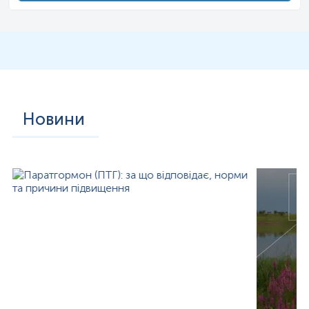
Для чоловіків — дозволяє визначити, чи є дефіцит
тестостерону, порушення в осі «гіпофіз–яєчка».
Для обох — допомагає у диференційній діагностиці
непліддя, ендокринних синдромів та контролі терапії.
Детальніше про кожне дослідження ви можете дізнатися
у нас на сайті.
Новини
*
Одиниці вимірювання, референтні значення та діапазон
вимірювань можуть змінюватися у відповідності до зміни
тест-систем.