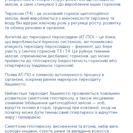
безсоння, підвищене потовиділення, порушення
залози, а саме стимулює її до вироблення інших гормонів.
менструального циклу у жінок.
Тироксин (Т4) - це основний гормон щитоподібної
Для чого потрібно здавати даний комплекс:
залози, який виробляється з амінокислоти тирозину та
йоду. Він відіграє ключову роль у регуляції росту, розвитку
для оцінки функції щитоподібної залози;
o
та обміну речовин в організмі.
при порушеннях метаболізму;
Антитіла до тиреоїдної пероксидази (АТ-ПО) – це білки,
o
що виробляються імунною системою, які помилково
атакують тиреоїдну пероксидазу – фермент, що бере
для діагностики аутоімунних захворювань
o
участь у синтезі гормонів Т3 і Т4. Це руйнує тканини
щитоподібної залози (тиреоїдит Хашимото);
залози, спричиняючи дисбаланс гормонів, що може
призвести до гіпотиреозу (недостатність гормонів) або
для контролю лікування гіпо- чи гіпертиреозу;
o
гіпертиреозу (надлишок гормонів).
при підготовці, під час та після вагітності.
o
Поява АТ-ПО є ознакою аутоімунного процесу в
організмі, зокрема раннім маркером тиреоїдиту
Матеріал
Хашимото.
сироватка крові
Найчастіше тиреоїдит Хашимото проявляється повільним
розвитком симптомів гіпотиреозу, а також місцевими
ознаками (збільшення щитоподібної залози — зоб,
відчуття «кома» в горлі, труднощі при ковтанні); іноді на
Зміст:
початку може бути тимчасовий гіпертиреоз із відчуттям
жару і тахікардією.
Симптоми гіпотиреозу: виснаження та втома, набір ваги,
Маркер
холодні кінцівки, сухість шкіри та випадіння волосся,