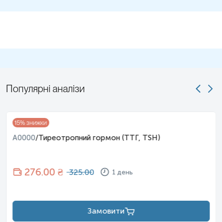
(непліддя, порушення менструального циклу,
невиношування вагітності, порушення родової діяльності,
вади розвитку плода), порушується емоційний фон
(депресії, астенія, безсоння), знижується працездатність,
погіршується пам'ять, увага. Також може спостерігатися
чимало метаболічних порушень: підвищується рівень
холестерину, збільшується ризик розвитку цукрового
діабету, з’являється тахікардія й перебої в роботі серця,
спостерігається ламкість нігтів та підвищується
інтенсивість випадіння волосся, а у дітей порушується
фізичний, розумовий, статевий розвиток.
Популярні аналізи
Наша лабораторія пропонує базовий мінімальний
комплекс для скринінгу аутоімунних порушень
щитоподібної залози (ТТГ, Т4 віл, АТПО):
15
% знижки
Дослідження рівня тиреотропного гормону дозволить:
A0000
/
Тиреотропний гормон (ТТГ, TSH)
провести скринінг дисфункцій щитоподібної залози;
провести достовірний контроль ефективності лікування
(тиреостатичної терапії при тиреотоксикозі, супресивної
276
.00 ₴
325.00
1 день
терапії при раку щитоподібної залози, замісної терапії при
гіпотиреозі).
Тиреотропний гормон — це гормон, що синтезується
базофільними клітинами гіпофізу, які знаходяться у
Замовити
передній долі, у відповідь на виділення тиреотропін-