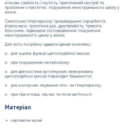
Показання до призначення
м'язова слабкість і скутість, пригнічений настрій та
проблеми з пам'яттю, порушення менструального циклу у
Загальна характеристика
жінок.
Маркер
Симптоми гіпертиреозу: пришвидшене серцебиття,
втрата ваги, тремтіння рук, дратівливість, тривога,
Маркер функціонального стану гіпофізу та щитоподібної
безсоння, підвищене потовиділення, порушення
залози, а також її аутоімунних порушень
менструального циклу у жінок.
Для чого потрібно здавати даний комплекс:
Показання до призначення
o
для оцінки функції щитоподібної залози;
Зміни в УЗД щитоподібної залози;
o
при порушеннях метаболізму;
Зміни у щитоподібній залозі, які проявляються при
o
для діагностики аутоімунних захворювань
пальпації;
щитоподібної залози (тиреоїдит Хашимото);
Швидка втомлюваність;
o
для контролю лікування гіпо- чи гіпертиреозу;
Порушення серцевого ритму;
o
при підготовці, під час та після вагітності.
Випадіння волосся;
Ламкість нігтів;
Матеріал
Порушення фізичного та статевого розвитку дітей;
Зміни емоційного фону;
сироватка крові
Порушення репродуктивних функцій у чоловіків та
жінок;