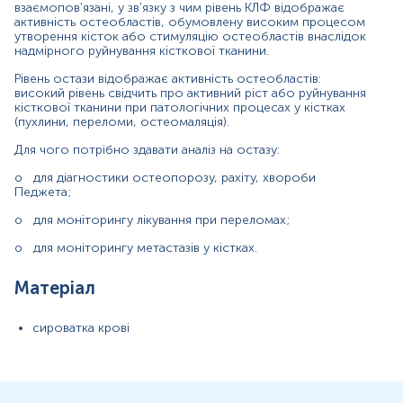
взаємопов'язані, у зв'язку з чим рівень КЛФ відображає
Маркер
активність остеобластів, обумовлену високим процесом
утворення кісток або стимуляцію остеобластів внаслідок
Показання до призначення
надмірного руйнування кісткової тканини.
Загальна характеристика
Рівень остази відображає активність остеобластів:
Інтерферуючі чинники
високий рівень свідчить про активний ріст або руйнування
Інтерпретація
кісткової тканини при патологічних процесах у кістках
(пухлини, переломи, остеомаляція).
Додаткова інформація
Для чого потрібно здавати аналіз на остазу:
Синоніми
o
для діагностики остеопорозу, рахіту, хвороби
Педжета;
кісткова лужна фосфатаза, кістковий ізофермент лужної
фосфатази
o
для моніторингу лікування при переломах;
Маркер
o
для моніторингу метастазів у кістках.
Маркер формування кісткової тканини
Матеріал
Показання до призначення
сироватка крові
Хвороба Педжета;
Остеомаляція;
Первинний гіперпаратиреоїдит;