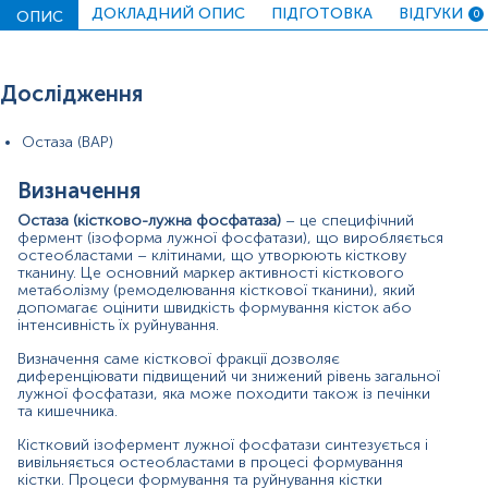
остеобластів внаслідок надмірного руйнування
ДОКЛАДНИЙ ОПИС
ПІДГОТОВКА
ВІДГУКИ
ОПИС
0
кісткової тканини.
Рівень остази відображає активність остеобластів:
високий рівень свідчить про активний ріст або
Дослідження
руйнування кісткової тканини при патологічних
процесах у кістках (пухлини, переломи, остеомаляція).
Остаза (BAP)
Для чого потрібно здавати аналіз на остазу:
для діагностики остеопорозу, рахіту, хвороби
Визначення
o
Педжета;
Остаза (кістково-лужна фосфатаза)
– це специфічний
фермент (ізоформа лужної фосфатази), що виробляється
для моніторингу лікування при переломах;
o
остеобластами – клітинами, що утворюють кісткову
тканину. Це основний маркер активності кісткового
для моніторингу метастазів у кістках.
o
метаболізму (ремоделювання кісткової тканини), який
допомагає оцінити швидкість формування кісток або
Матеріал
інтенсивність їх руйнування.
сироватка крові
Визначення саме кісткової фракції дозволяє
диференціювати підвищений чи знижений рівень загальної
лужної фосфатази, яка може походити також із печінки
та кишечника.
Зміст:
Кістковий ізофермент лужної фосфатази синтезується і
вивільняється остеобластами в процесі формування
кістки. Процеси формування та руйнування кістки
Синоніми