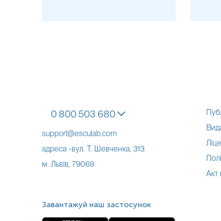
Пуб
0 800 503 680
Вид
support@esculab.com
Ліце
адреса -вул. Т. Шевченка, 313
Полі
м. Львів, 79069
Акт
Завантажуй наш застосунок