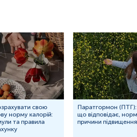
озрахувати свою
Паратгормон (ПТГ):
ву норму калорій:
що відповідає, норм
ули та правила
причини підвищення
ахунку