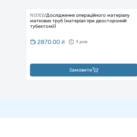
рень
N1002
/
Дослідження операційного матеріалу
маткових труб (матеріал при двосторонній
тубектомії)
2870.00
₴
9 днів
Замовити