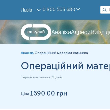
Дослідження
0 800 503 680
Львів
Операційний матеріал сальника
Матеріал
Післяопераційний матеріал
Аналізи
Адреси
Виїзд 
*
Одиниці вимірювання, референтні значення та діапазон вимірюва
Аналізи
/
Операційний матеріал сальника
Операційний матер
Термін виконання
:
9 днів
1690
.00 грн
Ціна
Застереження!