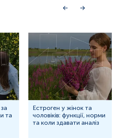
 за
Естроген у жінок та
Що 
и та
чоловіків: функції, норми
дор
та коли здавати аналіз
озн