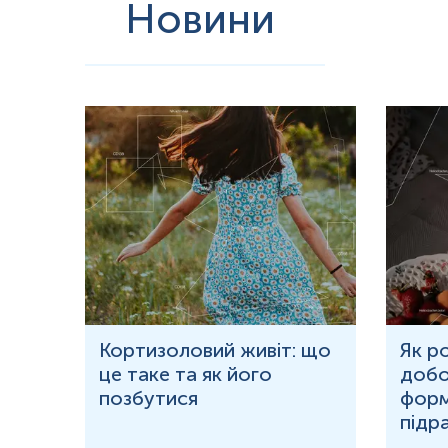
Новини
ю
Кортизоловий живіт: що
Як р
це таке та як його
добо
ня у
позбутися
форм
підр