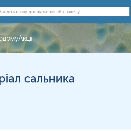
додому
Акції
нь можуть змінюватися у відповідності до зміни тест-систем.
іал сальника