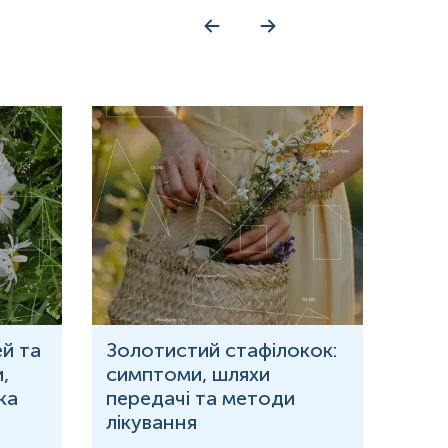
й та
Золотистий стафілокок:
Що 
,
симптоми, шляхи
кров
ка
передачі та методи
при
лікування