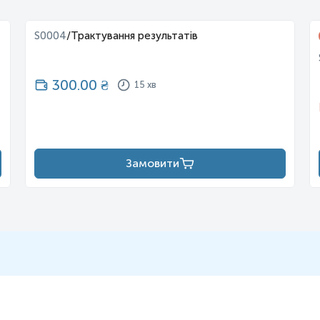
S0004
/
Трактування результатів
300.00
₴
15 хв
Замовити