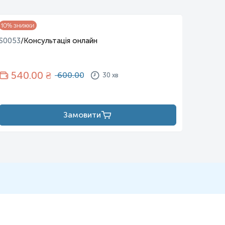
S0001
/
10
% знижки
S0053
/
Консультація онлайн
90
540
.00 ₴
600.00
30 хв
Замовити