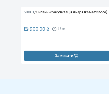
S0001
/
Онлайн-консультація лікаря (гематолога)
900.00
₴
15 хв
Замовити