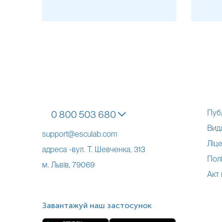
Пуб
0 800 503 680
Вид
support@esculab.com
Ліце
адреса -вул. Т. Шевченка, 313
Полі
м. Львів, 79069
Акт
Завантажуй наш застосунок