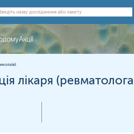
додому
Акції
нь можуть змінюватися у відповідності до зміни тест-систем.
иколаїв)
ія лікаря (ревматолога)