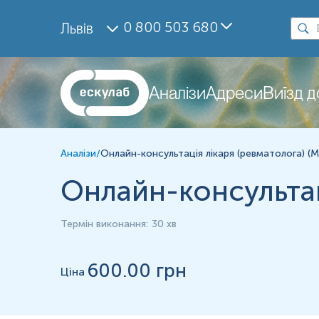
Дослідження
0 800 503 680
Львів
Консультація лікаря
Матеріал
Інше
Аналізи
Адреси
Виїзд 
*
Одиниці вимірювання, референтні значення та діапазон вимірюва
Аналізи
/
Онлайн-консультація лікаря (ревматолога) (М
Онлайн-консультац
Термін виконання
:
30 хв
600
.00 грн
Ціна