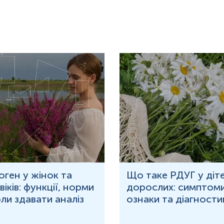
оген у жінок та
Що таке РДУГ у діте
іків: функції, норми
дорослих: симптоми
оли здавати аналіз
ознаки та діагности