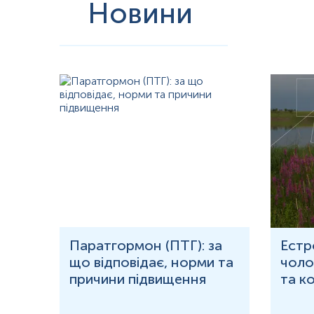
Новини
рома
Паратгормон (ПТГ): за
Естр
що відповідає, норми та
чолов
причини підвищення
та к