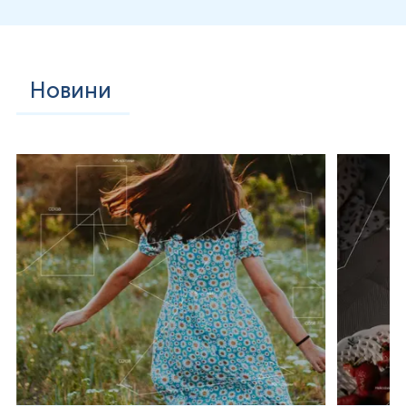
плоскоклітинний рак легень: чутливість 60–68%, специфічніс
дрібноклітинний рак легень: чутливість 35–50%, специфічніст
рак нирки: чутливість 70%, специфічність 95%;
колоректальний рак: чутливість 87%, специфічність 90%;
Новини
рак підшлункової залози: чутливість 71%, специфічність 90%.
Поєднання Tumor M2-PK з відповідним класичним онкомаркером
раку кишківника, CA 19-9 для раку підшлункової залози та CA 72
значно підвищує чутливість для виявлення різних видів раку.
Рівень тумор-М2-піруваткінази також можна визначити в калі. Де
посиланням:
https://esculab.com/onkomarker_tumorm2piruvatkinaza_v_kali_ko
Інтерферуючі чинники
Знижують
:
Н/д
Підвищують
: