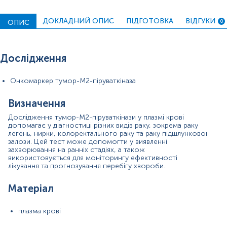
Інтерферуючі чинники
ДОКЛАДНИЙ ОПИС
ПІДГОТОВКА
ВІДГУКИ
ОПИС
0
Інтерпретація
Синоніми
Дослідження
Tumor M2-PK, Tumor M2-Pyruvate Kinase, Tu М2-піруваткіназа
Онкомаркер тумор-М2-піруваткіназа
Маркер
Маркер для діагностики деяких видів раку, особливо раку товс
Визначення
Дослідження тумор-М2-піруваткінази у плазмі крові
Показання до призначення
допомагає у діагностиці різних видів раку, зокрема раку
легень, нирки, колоректального раку та раку підшлункової
залози. Цей тест може допомогти у виявленні
для діагностики деяких видів раку, серед них: аденокарцином
захворювання на ранніх стадіях, а також
плоскоклітинний рак легень, дрібноклітинний рак легень, рак
використовується для моніторингу ефективності
підшлункової залози та колоректальний рак
лікування та прогнозування перебігу хвороби.
моніторинг ефективності лікування
прогнозування перебігу захворювання
Матеріал
Загальна характеристика
плазма крові
Tumor M2-PK є ізоформою піруваткінази, ключового ферменту 