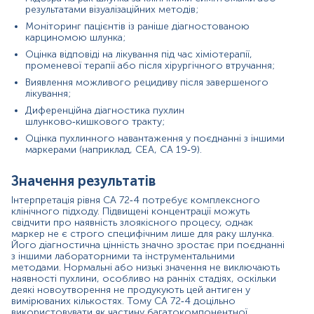
результатами візуалізаційних методів;
Причини підвищення рівня показників
Моніторинг пацієнтів із раніше діагностованою
карциномою шлунка;
Карцинома шлунка;
Рак яєчників, особливо муцинозні форми;
Оцінка відповіді на лікування під час хіміотерапії,
Колоректальний рак;
променевої терапії або після хірургічного втручання;
Рак підшлункової залози;
Виявлення можливого рецидиву після завершеного
Рак легень;
лікування;
Доброякісні захворювання ШКТ (гастрит,
Диференційна діагностика пухлин
виразкова хвороба);
шлунково‑кишкового тракту;
Цироз печінки або хронічні запальні процеси в
Оцінка пухлинного навантаження у поєднанні з іншими
печінці;
маркерами (наприклад, CEA, CA 19‑9).
Кістозні утворення яєчників.
Причини зниження рівня показників
Значення результатів
Успішне хірургічне видалення первинної пухлини;
Інтерпретація рівня CA 72‑4 потребує комплексного
Ефективна хіміо‑ або променева терапія, що
клінічного підходу. Підвищені концентрації можуть
свідчити про наявність злоякісного процесу, однак
призводить до регресії пухлини;
маркер не є строго специфічним лише для раку шлунка.
Стабілізація хронічних запальних процесів;
Його діагностична цінність значно зростає при поєднанні
Природна біологічна варіабельність та
з іншими лабораторними та інструментальними
індивідуальні метаболічні особливості;
методами. Нормальні або низькі значення не виключають
Лабораторні коливання, пов’язані з
наявності пухлини, особливо на ранніх стадіях, оскільки
преаналітичними факторами.
деякі новоутворення не продукують цей антиген у
вимірюваних кількостях. Тому CA 72‑4 доцільно
Показання до призначення аналізу в окремих
використовувати як частину багатокомпонентної