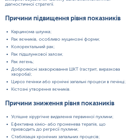
напрямках
діагностичної стратегії.
Онкологія:
моніторинг динаміки пухлинного
Причини підвищення рівня показників
процесу, оцінка ефективності терапії, раннє
виявлення рецидиву.
Гастроентерологія:
оцінка пацієнтів із хронічними
Карцинома шлунка;
захворюваннями шлунка при підозрі на
Рак яєчників, особливо муцинозні форми;
злоякісність.
Колоректальний рак;
Гінекологія:
диференційна діагностика пухлин
яєчників, особливо муцинозних.
Рак підшлункової залози;
Хірургія:
післяопераційне спостереження після
Рак легень;
резекції пухлини.
Доброякісні захворювання ШКТ (гастрит, виразкова
Внутрішня медицина:
оцінка складних
хвороба);
діагностичних випадків із залученням кількох
органних систем.
Цироз печінки або хронічні запальні процеси в печінці;
Кістозні утворення яєчників.
Матеріал
Причини зниження рівня показників
сироватка крові
Успішне хірургічне видалення первинної пухлини;
Зміст:
Ефективна хіміо‑ або променева терапія, що
призводить до регресії пухлини;
Стабілізація хронічних запальних процесів;