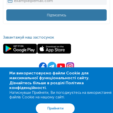
*
Одиниці вимірювання, референтні значення та діапазон
Підписатись
вимірювань можуть змінюватися у відповідності до зміни
тест-систем.
Завантажуй наш застосунок
Ми використовуємо файли Cookie для
максимальної функціональності сайту.
© 2009-
2026
| ПСМЛ «Ескулаб»
Дізнайтесь більше в розділі Політика
IT партнер MZ-group
конфіденційності.
Натиснувши Прийняти, Ви погоджуєтесь на використання
файлів Cookie на нашому сайті.
Аналізи
Акції
Адреси
Кошик
Вхід
Прийняти