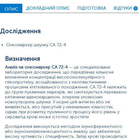
визначити динаміку пухлинного росту та контролювати
ефективність терапевтичних заходів.
ДОКЛАДНИЙ ОПИС
ПІДГОТОВКА
ВІДГУКИ
ОПИС
0
CA 72‑4 не є універсальним маркером для первинної
діагностики раку, однак він має високу клінічну цінність
у комплексному обстеженні пацієнтів із підозрою на
Дослідження
рак шлунка або інші аденокарциноми. Його
застосування особливо важливе у випадках, коли
клінічна картина є неспецифічною, а інструментальні
Онкомаркер шлунку CA 72-4
методи не дають однозначної відповіді. Крім того,
визначення CA 72‑4 рекомендовано для
Визначення
довготривалого спостереження за пацієнтами після
лікування, оскільки підвищення рівня маркера може
Аналіз на онкомаркер CA 72‑4
— це спеціалізоване
лабораторне дослідження, що передбачає кількісне
бути раннім сигналом рецидиву.
визначення концентрації високомолекулярного
глікопротеїну, асоційованого з неопластичними
Таким чином, аналіз на CA 72‑4 є важливим
процесами епітеліального походження. CA 72‑4 належить
компонентом сучасної онкологічної діагностики, що
до групи пухлинних маркерів, які синтезуються переважно
дозволяє підвищити точність клінічних рішень,
клітинами аденокарцином, зокрема злоякісних
оптимізувати лікувальну тактику та забезпечити
новоутворень шлунка. У нормі цей антиген або не
своєчасне виявлення змін у перебігу захворювання.
виявляється, або присутній у мінімальних кількостях,
однак при розвитку пухлинного процесу його рівень у
Показання до призначення аналізу
сироватці крові може істотно зростати.
Підозра на рак шлунка за клінічними симптомами
Дослідження виконується методом імуноферментного
або результатами візуалізаційних методів;
або імунохемілюмінесцентного аналізу, що забезпечує
високу чутливість і специфічність. Забір крові проводиться
Моніторинг пацієнтів із раніше діагностованою