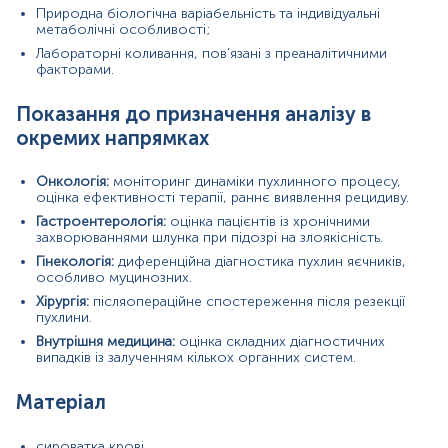
Синоніми
Природна біологічна варіабельність та індивідуальні
Маркер
метаболічні особливості;
Показання до призначення
Лабораторні коливання, пов’язані з преаналітичними
факторами.
Загальна характеристика
Інтерферуючі чинники
Показання до призначення аналізу в
Інтерпретація
окремих напрямках
Синоніми
Онкологія:
моніторинг динаміки пухлинного процесу,
TAG-72 (пухлинно-асоційований глікопротеїн 72)
,
Tumor-
оцінка ефективності терапії, раннє виявлення рецидиву.
Associated Glycoprotein 72
, Tag 72
Гастроентерологія:
оцінка пацієнтів із хронічними
захворюваннями шлунка при підозрі на злоякісність.
Маркер
Гінекологія:
диференційна діагностика пухлин яєчників,
особливо муцинозних.
Маркер
моніторингу відповіді на лікування та раннього
рецидиву раку шлунку та муцинозного раку яєчників
Хірургія:
післяопераційне спостереження після резекції
пухлини.
Внутрішня медицина:
оцінка складних діагностичних
Показання до призначення
випадків із залученням кількох органних систем.
моніториг терапевтичної відповіді при раку шлунка та
Матеріал
для раннього виявлення рецидиву
з метою оцінки поширеності пухлинного процесу та
сироватка крові