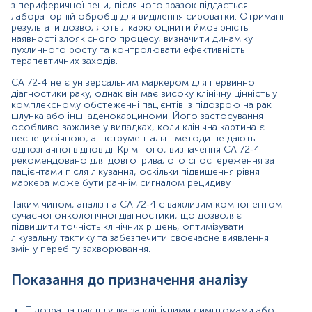
з периферичної вени, після чого зразок піддається
карциномою шлунка;
лабораторній обробці для виділення сироватки. Отримані
Оцінка відповіді на лікування під час хіміотерапії,
результати дозволяють лікарю оцінити ймовірність
променевої терапії або після хірургічного
наявності злоякісного процесу, визначити динаміку
втручання;
пухлинного росту та контролювати ефективність
Виявлення можливого рецидиву після
терапевтичних заходів.
завершеного лікування;
CA 72‑4 не є універсальним маркером для первинної
Диференційна діагностика пухлин
діагностики раку, однак він має високу клінічну цінність у
шлунково‑кишкового тракту;
комплексному обстеженні пацієнтів із підозрою на рак
Оцінка пухлинного навантаження у поєднанні з
шлунка або інші аденокарциноми. Його застосування
іншими маркерами (наприклад, CEA, CA 19‑9).
особливо важливе у випадках, коли клінічна картина є
неспецифічною, а інструментальні методи не дають
Значення результатів
однозначної відповіді. Крім того, визначення CA 72‑4
рекомендовано для довготривалого спостереження за
Інтерпретація рівня CA 72‑4 потребує комплексного
пацієнтами після лікування, оскільки підвищення рівня
клінічного підходу. Підвищені концентрації можуть
маркера може бути раннім сигналом рецидиву.
свідчити про наявність злоякісного процесу, однак
маркер не є строго специфічним лише для раку шлунка.
Таким чином, аналіз на CA 72‑4 є важливим компонентом
сучасної онкологічної діагностики, що дозволяє
Його діагностична цінність значно зростає при
підвищити точність клінічних рішень, оптимізувати
поєднанні з іншими лабораторними та
лікувальну тактику та забезпечити своєчасне виявлення
інструментальними методами. Нормальні або низькі
змін у перебігу захворювання.
значення не виключають наявності пухлини, особливо
на ранніх стадіях, оскільки деякі новоутворення не
Показання до призначення аналізу
продукують цей антиген у вимірюваних кількостях. Тому
CA 72‑4 доцільно використовувати як частину
багатокомпонентної діагностичної стратегії.
Підозра на рак шлунка за клінічними симптомами або