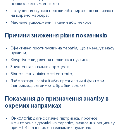
даних, пов’язаних з епітеліальними тканинами.
пошкодженням епітелію;
Порушення функції печінки або нирок, що впливають
Матеріал
на кліренс маркера;
Масивне ушкодження тканин або некроз.
сироватка крові
Причини зниження рівня показників
Зміст:
Ефективна протипухлинна терапія, що зменшує масу
пухлини;
Синоніми
Хірургічне видалення первинної пухлини;
Маркер
Зникнення запальних процесів;
Показання до призначення
Відновлення цілісності епітелію;
Загальна характеристика
Лабораторні варіації або преаналітичні фактори
(наприклад, затримка обробки зразка).
Інтерферуючі чинники
Інтерпретація
Показання до призначення аналізу в
окремих напрямках
Синоніми
Фрагмент цитокератину 19
,
CK19, K19, K1CS, кератин 19,
Онкологія:
діагностична підтримка, прогноз,
C-terminus of cytokeratin 19
моніторинг відповіді на терапію, виявлення рецидиву
при НДРЛ та інших епітеліальних пухлинах.