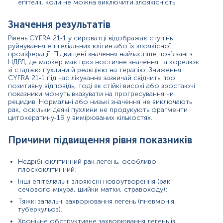
епітелії, коли не можна виключити злоякісність.
Ефективна протипухлинна терапія, що зменшує
масу пухлини;
Значення результатів
Хірургічне видалення первинної пухлини;
Зникнення запальних процесів;
Рівень CYFRA 21‑1 у сироватці відображає ступінь
Відновлення цілісності епітелію;
руйнування епітеліальних клітин або їх злоякісної
Лабораторні варіації або преаналітичні фактори
проліферації. Підвищені значення найчастіше пов’язані з
(наприклад, затримка обробки зразка).
НДРЛ, де маркер має прогностичне значення та корелює
зі стадією пухлини й реакцією на терапію. Зниження
CYFRA 21‑1 під час лікування зазвичай свідчить про
Показання до призначення аналізу в окремих
позитивну відповідь, тоді як стійкі високі або зростаючі
напрямках
показники можуть вказувати на прогресування чи
рецидив. Нормальні або низькі значення не виключають
Онкологія:
діагностична підтримка, прогноз,
рак, оскільки деякі пухлини не продукують фрагменти
моніторинг відповіді на терапію, виявлення
цитокератину‑19 у вимірюваних кількостях.
рецидиву при НДРЛ та інших епітеліальних
пухлинах.
Причини підвищення рівня показників
Пульмонологія:
оцінка гострих або хронічних
захворювань легень за наявності підозри на
злоякісність.
Недрібноклітинний рак легень, особливо
Торакальна хірургія:
післяопераційний моніторинг
плоскоклітинний;
після резекції пухлини.
Інші епітеліальні злоякісні новоутворення (рак
Відділення променевої та хіміотерапії:
оцінка
сечового міхура, шийки матки, стравоходу);
динаміки лікування та раннє виявлення
Тяжкі запальні захворювання легень (пневмонія,
резистентності.
туберкульоз);
Загальна клінічна практика:
уточнення
неоднозначних клінічних або рентгенологічних
Хронічне обструктивне захворювання легень із