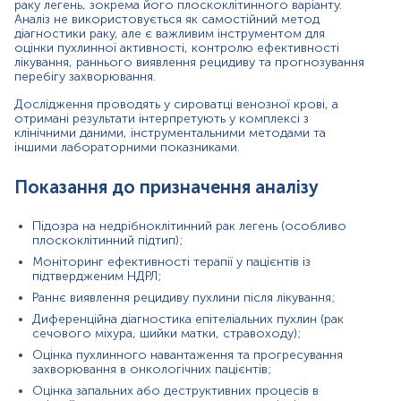
раку легень, зокрема його плоскоклітинного варіанту.
з НДРЛ, де маркер має прогностичне значення та
Аналіз не використовується як самостійний метод
корелює зі стадією пухлини й реакцією на терапію.
діагностики раку, але є важливим інструментом для
Зниження CYFRA 21‑1 під час лікування зазвичай
оцінки пухлинної активності, контролю ефективності
свідчить про позитивну відповідь, тоді як стійкі високі
лікування, раннього виявлення рецидиву та прогнозування
або зростаючі показники можуть вказувати на
перебігу захворювання.
прогресування чи рецидив. Нормальні або низькі
значення не виключають рак, оскільки деякі пухлини не
Дослідження проводять у сироватці венозної крові, а
отримані результати інтерпретують у комплексі з
продукують фрагменти цитокератину‑19 у вимірюваних
клінічними даними, інструментальними методами та
кількостях.
іншими лабораторними показниками.
Причини підвищення рівня показників
Показання до призначення аналізу
Недрібноклітинний рак легень, особливо
плоскоклітинний;
Підозра на недрібноклітинний рак легень (особливо
Інші епітеліальні злоякісні новоутворення (рак
плоскоклітинний підтип);
сечового міхура, шийки матки, стравоходу);
Тяжкі запальні захворювання легень (пневмонія,
Моніторинг ефективності терапії у пацієнтів із
туберкульоз);
підтвердженим НДРЛ;
Хронічне обструктивне захворювання легень із
Раннє виявлення рецидиву пухлини після лікування;
пошкодженням епітелію;
Диференційна діагностика епітеліальних пухлин (рак
Порушення функції печінки або нирок, що
сечового міхура, шийки матки, стравоходу);
впливають на кліренс маркера;
Оцінка пухлинного навантаження та прогресування
Масивне ушкодження тканин або некроз.
захворювання в онкологічних пацієнтів;
Причини зниження рівня показників
Оцінка запальних або деструктивних процесів в