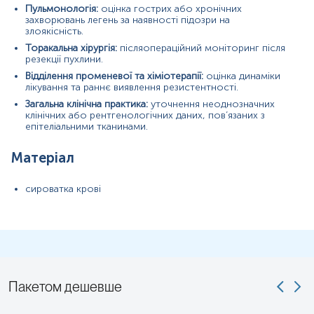
Маркер
Пульмонологія:
оцінка гострих або хронічних
захворювань легень за наявності підозри на
Маркер недрібноклітинного раку легень, моніторингу
злоякісність.
відповіді на лікування та раннього рецидиву
Торакальна хірургія:
післяопераційний моніторинг після
резекції пухлини.
Відділення променевої та хіміотерапії:
оцінка динаміки
Показання до призначення
лікування та раннє виявлення резистентності.
Загальна клінічна практика:
уточнення неоднозначних
прогнозування та моніторинг перебігу захворювання
клінічних або рентгенологічних даних, пов’язаних з
недрібноклітинного раку легені (НДРЛ)
епітеліальними тканинами.
прогнозування та моніторинг перебігу захворювання
раку сечового міхура
Матеріал
Загальна характеристика
сироватка крові
CYFRA 21-1
(
а
нтиген фрагмента цитокератину
19)
належить до сімейства цитокератинів
,
в нормі
експресується в епітеліальних тканинах і утворює
цитоскелет нитки епітеліальних клітин
.
CYFRA
21-1
зустрічається в основному в епітеліальних клітинах
слизової оболонки дихальних шляхів.
В нормі, він постійно оновлюється, відповідно «старі»
Пакетом дешевше
клітини гинуть і вивільняється
CYFRA
21-1, тому невеликі
значення в межах референтного діапазону є нормою.