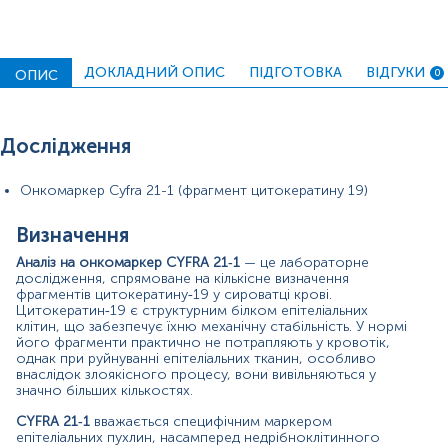
Дослідження проводять у сироватці венозної крові, а
отримані результати інтерпретують у комплексі з
клінічними даними, інструментальними методами та
іншими лабораторними показниками.
ДОКЛАДНИЙ ОПИС
ПІДГОТОВКА
ВІДГУКИ
ОПИС
0
Показання до призначення аналізу
Підозра на недрібноклітинний рак легень
(особливо плоскоклітинний підтип);
Дослідження
Моніторинг ефективності терапії у пацієнтів із
підтвердженим НДРЛ;
Онкомаркер Cyfra 21-1 (фрагмент цитокератину 19)
Раннє виявлення рецидиву пухлини після
лікування;
Диференційна діагностика епітеліальних пухлин
Визначення
(рак сечового міхура, шийки матки, стравоходу);
Аналіз на онкомаркер CYFRA 21‑1
— це лабораторне
Оцінка пухлинного навантаження та
дослідження, спрямоване на кількісне визначення
прогресування захворювання в онкологічних
фрагментів цитокератину‑19 у сироватці крові.
пацієнтів;
Цитокератин‑19 є структурним білком епітеліальних
Оцінка запальних або деструктивних процесів в
клітин, що забезпечує їхню механічну стабільність. У нормі
епітелії, коли не можна виключити злоякісність.
його фрагменти практично не потрапляють у кровотік,
однак при руйнуванні епітеліальних тканин, особливо
Значення результатів
внаслідок злоякісного процесу, вони вивільняються у
значно більших кількостях.
Рівень CYFRA 21‑1 у сироватці відображає ступінь
руйнування епітеліальних клітин або їх злоякісної
CYFRA 21‑1
вважається специфічним маркером
епітеліальних пухлин, насамперед недрібноклітинного
проліферації. Підвищені значення найчастіше пов’язані