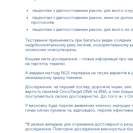
пацієнтам з діагностованим раком, для якого існує к
пацієнтам з діагностованим раком, яким не допомаг
протоколів;
пацієнтам з діагностованим раком, для якого не існ
Тестування призначають при багатьох видах солідних 
недрібноклітинному раку легенів, колоректальному рак
злоякісних новоутворень.
Кінцева мета дослідження – повна інформація про ная
на таргетну терапію.
А завдяки методу NGS перевірка на тисячі варіантів в
мінімальному зразку тканини.
Дослідження, на перший погляд, дорожче інших, але,
вартість панелей OncoTarget DNA та RNA, а тим більше 
поступаються своєю достовірністю. До того ж, з Onc
У висновку буде перелік виявлених клінічно значущих м
генах клітин пухлини та, відповідно, перелік ефективн
*В деяких випадках для отримання достовірного резу
дослідження. Повторне дослідження виконується без