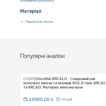
очікування результату.
Матеріал
Парафінові блоки
Популярні аналізи
O1009
/
OncoRisk BRCA1/2 - Спадковий рак
молочної залози та яєчників NGS (2 гени: BRCA1
та BRCA2). Матеріал: венозна кров
14900.00
₴
20 днів