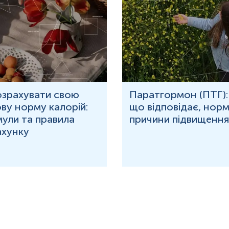
озрахувати свою
Паратгормон (ПТГ):
ву норму калорій:
що відповідає, норм
ули та правила
причини підвищення
ахунку