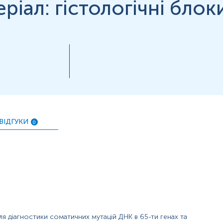
ріал: гістологічні блок
нь можуть змінюватися у відповідності до зміни тест-систем.
ВІДГУКИ
0
ля діагностики соматичних мутацій ДНК в 65-ти генах та