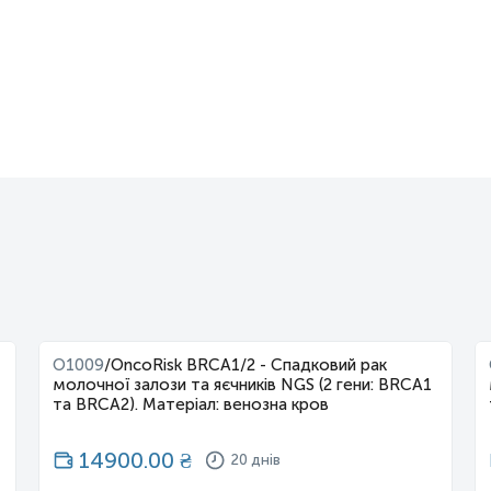
O1009
/
OncoRisk BRCA1/2 - Спадковий рак
молочної залози та яєчників NGS (2 гени: BRCA1
та BRCA2). Матеріал: венозна кров
14900.00
₴
20 днів