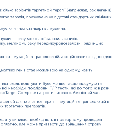
ілька варіантів таргетной терапії (наприклад, рак легенів);
ає терапія, призначена на підставі стандартних клінічних
ує клінічних стандартів лікування.
пухлин – раку молочної залози, яєчників,
у, меланомі, раку передміхурової залози і ряді інших
вність мутацій та транслокацій, асоційованих з відповіддю
 десятках генів стає можливою на одному, навіть
 насправді, коштувати буде менше, якщо підсумувати
всі необхідні послідовні ПЛР тести, які до того ж в рази
oTarget Complete пацієнти виграють безцінний час.
ішеней для таргетної терапії – мутацій та транслокацій в
их таргетних препаратів.
льтату виникає необхідність в повторному проведенні
оплатно, але може призвести до збільшення строку