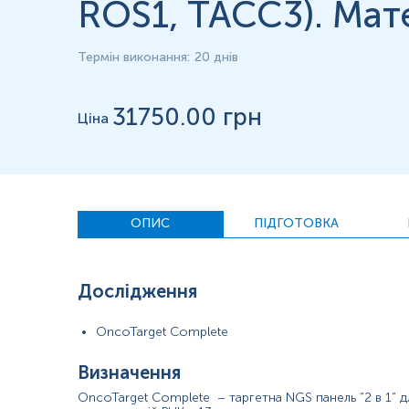
ROS1, TACC3). Мате
Матеріал
Парафінові блоки
Термін виконання
:
20 днів
*
Одиниці вимірювання, референтні значення та діапазон вимірюва
31750
.00 грн
Ціна
ОПИС
ПІДГОТОВКА
Дослідження
OncoTarget Complete
Визначення
OncoTarget Complete – таргетна NGS панель “2 в 1” д