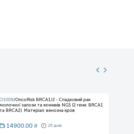
O1009
/
OncoRisk BRCA1/2 - Спадковий рак
молочної залози та яєчників NGS (2 гени: BRCA1
та BRCA2). Матеріал: венозна кров
14900.00
₴
20 днів