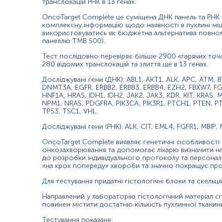
транслокацій РНК в 13 генах.
OncoTarget Complete це суміщена ДНК панель та РНК 
комплексну інформацію щодо наявності в пухлині міш
використовуватись як бюджетна альтернатива повно
панеллю TMB 500).
Тест послідовно перевіряє більше 2900 «гарячих точо
280 відомих транслокацій та злиття ще в 13 генах.
Досліджувані гени (ДНК): ABL1, AKT1, ALK, APC, ATM,
DNMT3A, EGFR, ERBB2, ERBB3, ERBB4, EZH2, FBXW7, FG
HNF1A, HRAS, IDH1, IDH2, JAK2, JAK3, KDR, KIT, KRAS
NPM1, NRAS, PDGFRA, PIK3CA, PIK3R1, PTCH1, PTEN, P
TP53, TSC1, VHL.
Досліджувані гени (РНК): ALK, CIT, EML4, FGFR1, MBIP
OncoTarget Complete виявляє генетичні особливості 
онкозахворювання та допомогає лікарю визначити на
до розробки індивідуального протоколу та персоналі
«на крок попереду» хвороби та значно покращує про
Для тестування придатні гістологічні блоки та скельц
Направлений у лабораторію гістологічний матеріал спо
повинен містити достатню кількість пухлинної тканини 
Тестування показане: