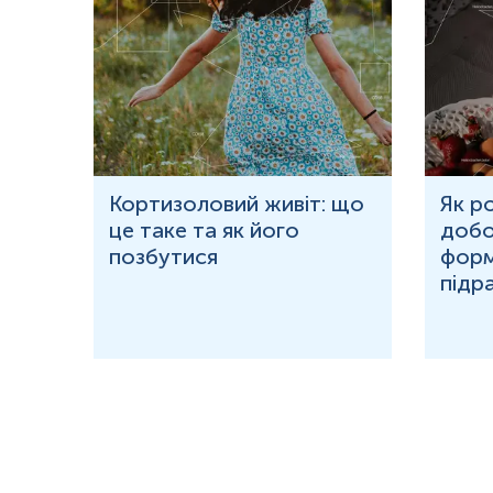
ю
Кортизоловий живіт: що
Як р
це таке та як його
добо
ня у
позбутися
форм
підр