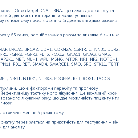
панель OncoTarget DNA + RNA, що надає достовірну та
еней для таргетної терапії та може успішно
му геномному профілюванню (в деяких випадках разом з
к» у 65 генах, асоційованих з раком та виявляє більш ніж
 BRAF, BRCA1, BRCA2, CDH1, CDKN2A, CSF1R, CTNNB1, DDR2,
FR1, FGFR2, FGFR3, FLT3, FOXL2, GNA11, GNAQ, GNAS,
, MAP2K1, MET, MLH1, MPL, MSH6, MTOR, NF1, NF2, NOTCH1,
TPN11, RB1, RET, SMAD4, SMARCB1, SMO, SRC, STK11, TERT,
, MET, NRG1, NTRK1, NTRK3, PDGFRA, RET, ROS1, TACC3.
пухлини, що є факторами перебігу та прогнозу
йефективнішу тактику його лікування. Це важливий крок
зованого лікування раку, що дає можливість пацієнту йти
гнози.
я, отримані менше 5 років тому.
чатку перевіряється на придатність для тестування – він
для аналізу.