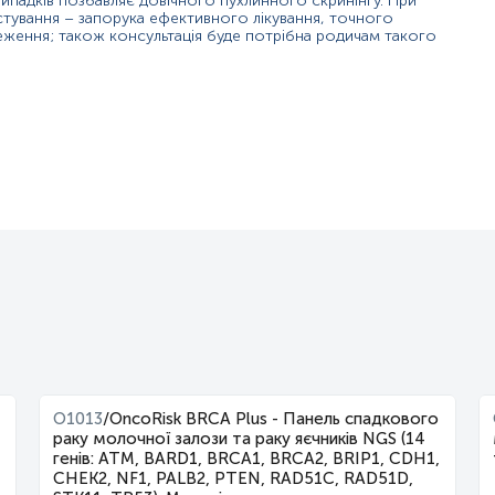
випадків позбавляє довічного пухлинного скринінгу. При
стування – запорука ефективного лікування, точного
ження; також консультація буде потрібна родичам такого
O1013
/
OncoRisk BRCA Plus - Панель спадкового
раку молочної залози та раку яєчників NGS (14
генів: ATM, BARD1, BRCA1, BRCA2, BRIP1, CDH1,
CHEK2, NF1, PALB2, PTEN, RAD51C, RAD51D,