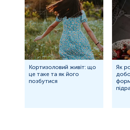
ю
Кортизоловий живіт: що
Як р
це таке та як його
добо
ня у
позбутися
форм
підр