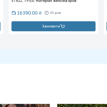
STK11, TP53). Матеріал: венозна кров
16390.00
₴
20 днів
Замовити