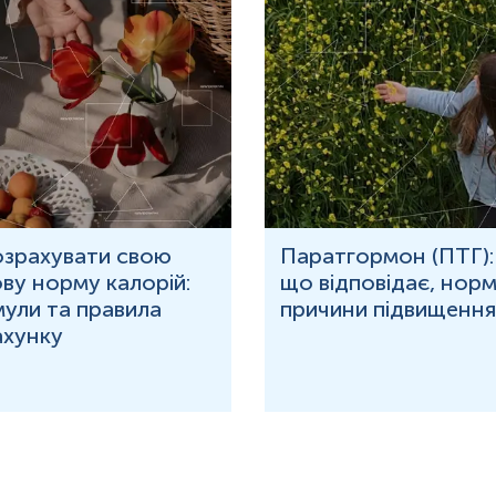
озрахувати свою
Паратгормон (ПТГ):
ву норму калорій:
що відповідає, норм
ули та правила
причини підвищення
ахунку