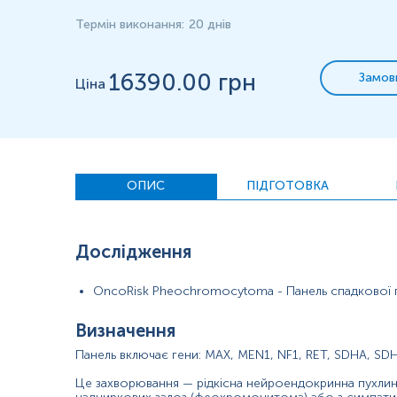
— вік молодше 35 років;
— мультифокальне, двостороннє та позанаднирникове ураж
Термін виконання
:
20 днів
Ряд фахівців вважає, що генетичне тестування має проводит
всіх пацієнтів з феохромоцитомою, оскільки до 27% хворих
16390
.00 грн
Замов
Ціна
У 36–40% дітей із феохромоцитомою виявляється генетична 
Негативний результат генетичного тесту в більшості випадкі
запорука ефективного лікування, точного прогнозування, пр
Матеріал
ОПИС
ПІДГОТОВКА
цільна кров
Дослідження
*
Одиниці вимірювання, референтні значення та діапазон вимірюва
OncoRisk Pheochromocytoma - Панель спадкової
Визначення
Панель включає гени: MAX, MEN1, NF1, RET, SDHA, SD
Забір проводиться незалежно від прийому їжі чи медик
Не повинно бути переливання крові чи її компонентів в 
Це захворювання — рідкісна нейроендокринна пухлин
Дітей до 5 років перед здачею крові бажано поїти кип