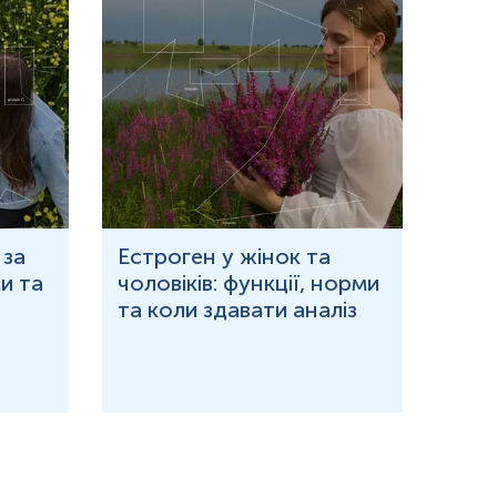
 за
Естроген у жінок та
Що 
и та
чоловіків: функції, норми
дор
та коли здавати аналіз
озн