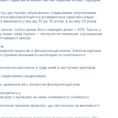
х і парасимпатичних гангліїв (парагангліома). Середній
витку цих пухлин обумовлено спадковими генетичними
гліом/феохромоцитом розвивається одна або кілька
иникають у віці від 31 до 35 років, а до віку 50 років
ипом, тобто ризик його передачі дітям – 50%. Також у
у інших типів пухлин — гастроінтестинальних стромальних
итовидної залози.
ня.
 ведення пацієнтів із феохромоцитомою. Клінічна картина
ї пухлини визначають необхідність генетичного
феохромоцитомою є будь-який із наступних критеріїв:
зі спадковими синдромами;
ве ураження або злоякісна феохромоцитома.
оводитись у
 хворих з мутацією не мали очевидного сімейного
нетична причина хвороби, що наголошує на важливості