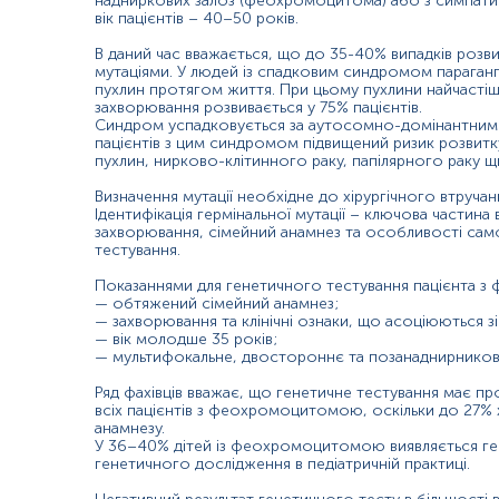
надниркових залоз (феохромоцитома) або з симпатични
вік пацієнтів – 40–50 років.
В даний час вважається, що до 35-40% випадків роз
мутаціями. У людей із спадковим синдромом параган
пухлин протягом життя. При цьому пухлини найчастіше в
захворювання розвивається у 75% пацієнтів.
Синдром успадковується за аутосомно-домінантним т
пацієнтів з цим синдромом підвищений ризик розвитк
пухлин, нирково-клітинного раку, папілярного раку щ
Визначення мутації необхідне до хірургічного втручан
Ідентифікація гермінальної мутації – ключова частина
захворювання, сімейний анамнез та особливості само
тестування.
Показаннями для генетичного тестування пацієнта з 
— обтяжений сімейний анамнез;
— захворювання та клінічні ознаки, що асоціюються 
— вік молодше 35 років;
— мультифокальне, двостороннє та позанаднирнико
Ряд фахівців вважає, що генетичне тестування має пр
всіх пацієнтів з феохромоцитомою, оскільки до 27%
анамнезу.
У 36–40% дітей із феохромоцитомою виявляється ге
генетичного дослідження в педіатричній практиці.