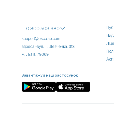
Пуб
0 800 503 680
Вид
support@esculab.com
Ліце
адреса -вул. Т. Шевченка, 313
Полі
м. Львів, 79069
Акт
Завантажуй наш застосунок