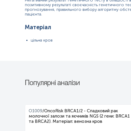
Негативний результат генетичного тесту в більшості 
позитивному результаті своєчасність генетичного те
прогнозування, правильного вибору алгоритму обсте
пацієнта.
Матеріал
цільна кров
Популярні аналізи
O1009
/
OncoRisk BRCA1/2 - Спадковий рак
молочної залози та яєчників NGS (2 гени: BRCA1
та BRCA2). Матеріал: венозна кров