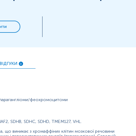
ення або злоякісна феохромоцитома.
ись у
 з мутацією не мали очевидного сімейного анамнезу.
ити
причина хвороби, що наголошує на важливості генетичного д
в позбавляє довічного пухлинного скринінгу. При позитивном
авильного вибору алгоритму обстеження; також консультація
ВІДГУКИ
0
нь можуть змінюватися у відповідності до зміни тест-систем.
 парагангліоми/феохромоцитоми
HAF2, SDHB, SDHC, SDHD, TMEM127, VHL.
аментів.
останні 2 місяці.
а, що виникає з хромаффіних клітин мозкової речовини
’яченою водою (порціями до 150-200 мл протягом 30 хв).