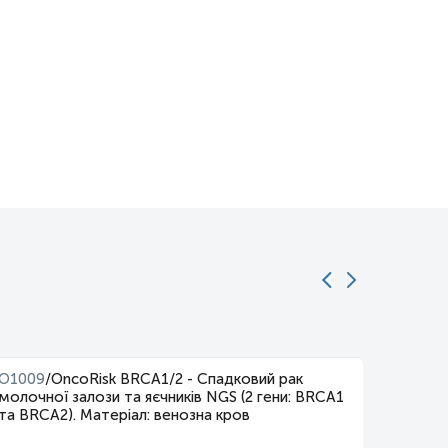
O1009
/
OncoRisk BRCA1/2 - Спадковий рак
O1013
/
молочної залози та яєчників NGS (2 гени: BRCA1
раку м
та BRCA2). Матеріал: венозна кров
генів:
CHEK2,