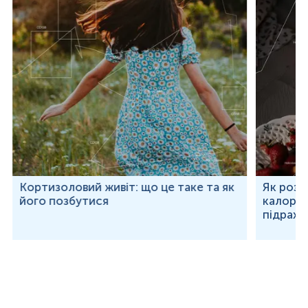
Кортизоловий живіт: що це таке та як
Як розр
його позбутися
калорій
підраху