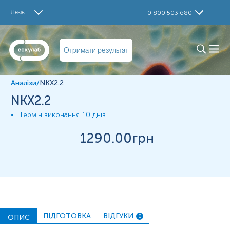
Дослідження
Львів
0 800 503 680
NKX2.2
Матеріал
Отримати результат
Парафінові блоки
Аналізи
/
NKX2.2
*
Одиниці вимірювання, референтні значення та діапазон
NKX2.2
вимірювань можуть змінюватися у відповідності до зміни
тест-систем.
Термін виконання
10 днів
1290
.00грн
ПІДГОТОВКА
ВІДГУКИ
ОПИС
0