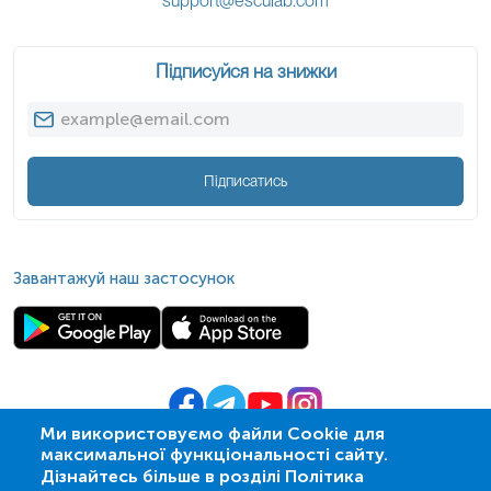
support@esculab.com
Підписуйся на знижки
Підписатись
Завантажуй наш застосунок
Ми використовуємо файли Cookie для
максимальної функціональності сайту.
© 2009-
2026
| ПСМЛ «Ескулаб»
Дізнайтесь більше в розділі Політика
IT партнер MZ-group