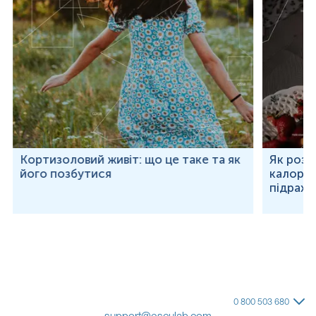
Кортизоловий живіт: що це таке та як
Як розр
його позбутися
калорій
підраху
0 800 503 680