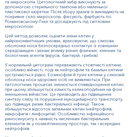
та мікроскопія. Цитологічний забір виконують за
Крім того, назоцитограма не потребує анестезії, є
допомогою стерильного тампона або маленької
дешевим і простим методом у використанні.
пластикової кюретки. Після збору зразків їх викладають на
покривне скло мікроскопа, фіксують, фарбують по
Найчастіше назоцитограму використовують в
Романовському-Гімзі та досліджують під світловим
отоларингології для диференціації алергічного,
мікроскопом.
неалергічного та інфекційного ринітів. Цей метод
дозволяє контролювати реакцію на застосоване
Цей метод дозволяє оцінити зміни клітин у
найрізноманітніших умовах, враховуючи, що слизова
лікування, тому має як діагностичне, так і терапевтичне
оболонка носа безпосередньо контактує із зовнішнім
значення. Важливо стежити за захворюванням під час
середовищем і зазнає впливу різних фізичних, хімічних та
лікування за допомогою періодичних цитологічних
біологічних агентів (вірусів, бактерій, грибків).
контролів, оскільки лише значне зменшення запальних
клітин і зникнення бактеріальних елементів у
У нормальній цитограмі переважають стовпчасті клітини,
цитологічних зразках підтверджує одужання.
особливо війчасті, тоді як нейтрофіли та базальні клітини
зустрічаються рідко. Еозинофіли й тучні клітини у слизовій
Цитологія носа з оцінкою еозинофілії може бути
оболонці носа здорових осіб не виявляються. При
корисним інструментом для ранньої діагностики
патологічних процесах змінюється співвідношення клітин;
при цьому збільшується кількість келихоподібних на фоні
алергічного риніту в дітей, що має високу
зменшення війчастих. Це призводить до підвищення
специфічність та помірну чутливість. Еозинофіли
синтезу слизу та порушення мукоциліарного транспорту,
зустрічаються при всіх типах алергічних захворювань і в
що підвищує ризик бактеріальної інфекції. Також
будь-якому віці, тоді як присутність бактерій та великої
збільшується відсоток запальних клітин (нейтрофілів,
кількості нейтрофілів у пацієнтів з алергією, є ознакою
макрофагів і лімфоцитів). Особливістю інфекційного
приєднання інфекції.
риносинуситу є наявність численних бактеріальних
елементів як у позаклітинному просторі, так і всередині
Показання до призначення
нейтрофілів.