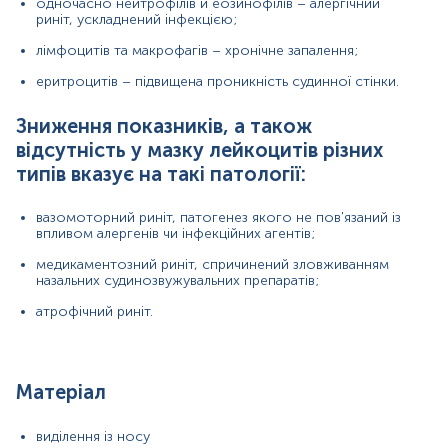
одночасно нейтрофілів й еозинофілів – алергічний
виділення із носу
риніт, ускладнений інфекцією;
лімфоцитів та макрофагів – хронічне запалення;
*
Одиниці вимірювання, референтні значення та діапазон
еритроцитів – підвищена проникність судинної стінки.
вимірювань можуть змінюватися у відповідності до зміни
тест-систем.
Зниження показників, а також
відсутність у мазку лейкоцитів різних
типів вказує на такі патології:
Відбір біоматеріалу проводиться до початку або через 14 днів
вазомоторний риніт, патогенез якого не пов'язаний із
після закінчення курсу лікування антибактеріальними,
впливом алергенів чи інфекційних агентів;
імунобіологічними, протигрибковими, противірусними
препаратами.
медикаментозний риніт, спричинений зловживанням
назальних судинозвужувальних препаратів;
За 24 год утриматись від вживання алкоголю, не застосовувати
атрофічний риніт.
місцеві препарати (краплі, спреї тощо).
За 3-4 год виключити: куріння, промивання носових ходів.
Застереження!
Якщо відмінити дані процедури неможливо,
Матеріал
необхідно проінформувати адміністратора на пункті забору
біоматеріалу про це перед відбором біоматеріалу та провести
виділення із носу
відбір біоматеріалу не раніше, ніж через 4-5 год після