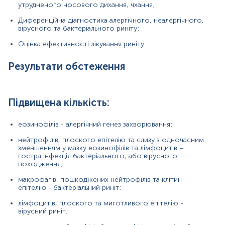
утрудненого носового дихання, чхання;
одночасно нейтрофілів й еозинофілів –
Диференційна діагностика алергічного, неалергічного,
алергічний риніт, ускладнений інфекцією;
вірусного та бактеріального риніту;
лімфоцитів та макрофагів – хронічне запалення;
Оцінка ефективності лікування риніту.
еритроцитів – підвищена проникність судинної
Результати обстеження
стінки.
Зниження показників, а також відсутність у мазку
лейкоцитів різних типів вказує на такі патології:
Підвищена кількість:
вазомоторний риніт, патогенез якого не
пов'язаний із впливом алергенів чи інфекційних
еозинофілів - алергічний генез захворювання;
агентів;
нейтрофілів, плоского епітелію та слизу з одночасним
медикаментозний риніт, спричинений
зменшенням у мазку еозинофілів та лімфоцитів –
зловживанням назальних судинозвужувальних
гостра інфекція бактеріального, або вірусного
препаратів;
походження;
атрофічний риніт.
макрофагів, пошкоджених нейтрофілів та клітин
епітелію - бактеріальний риніт;
лімфоцитів, плоского та миготливого епітелію -
Матеріал
вірусний риніт;