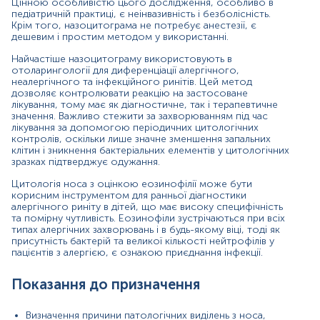
Визначення причини патологічних виділень з носа,
Цінною особливістю цього дослідження, особливо в
утрудненого носового дихання, чхання;
педіатричній практиці, є неінвазивність і безболісність.
Крім того, назоцитограма не потребує анестезії, є
дешевим і простим методом у використанні.
Диференційна діагностика алергічного,
неалергічного, вірусного та бактеріального
Найчастіше назоцитограму використовують в
риніту;
отоларингології для диференціації алергічного,
неалергічного та інфекційного ринітів. Цей метод
Оцінка ефективності лікування риніту.
дозволяє контролювати реакцію на застосоване
лікування, тому має як діагностичне, так і терапевтичне
Результати обстеження
значення. Важливо стежити за захворюванням під час
лікування за допомогою періодичних цитологічних
контролів, оскільки лише значне зменшення запальних
клітин і зникнення бактеріальних елементів у цитологічних
Підвищена кількість:
зразках підтверджує одужання.
еозинофілів - алергічний генез захворювання;
Цитологія носа з оцінкою еозинофілії може бути
корисним інструментом для ранньої діагностики
нейтрофілів, плоского епітелію та слизу з
алергічного риніту в дітей, що має високу специфічність
одночасним зменшенням у мазку еозинофілів та
та помірну чутливість. Еозинофіли зустрічаються при всіх
типах алергічних захворювань і в будь-якому віці, тоді як
лімфоцитів – гостра інфекція бактеріального, або
присутність бактерій та великої кількості нейтрофілів у
вірусного походження;
пацієнтів з алергією, є ознакою приєднання інфекції.
макрофагів, пошкоджених нейтрофілів та клітин
епітелію - бактеріальний риніт;
Показання до призначення
лімфоцитів, плоского та миготливого епітелію -
Визначення причини патологічних виділень з носа,
вірусний риніт;