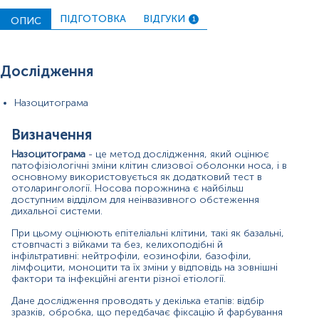
фарбують по Романовському-Гімзі та досліджують під
світловим мікроскопом.
ПІДГОТОВКА
ВІДГУКИ
ОПИС
1
Цей метод дозволяє оцінити зміни клітин у
найрізноманітніших умовах, враховуючи, що слизова
оболонка носа безпосередньо контактує із зовнішнім
Дослідження
середовищем і зазнає впливу різних фізичних, хімічних
та біологічних агентів (вірусів, бактерій, грибків).
Назоцитограма
У нормальній цитограмі переважають стовпчасті
клітини, особливо війчасті, тоді як нейтрофіли та
Визначення
базальні клітини зустрічаються рідко. Еозинофіли й тучні
клітини у слизовій оболонці носа здорових осіб не
Назоцитограма
- це метод дослідження, який оцінює
виявляються. При патологічних процесах змінюється
патофізіологічні зміни клітин слизової оболонки носа, і в
співвідношення клітин; при цьому збільшується кількість
основному використовується як додатковий тест в
келихоподібних на фоні зменшення війчастих. Це
отоларингології. Носова порожнина є найбільш
доступним відділом для неінвазивного обстеження
призводить до підвищення синтезу слизу та порушення
дихальної системи.
мукоциліарного транспорту, що підвищує ризик
бактеріальної інфекції. Також збільшується відсоток
При цьому оцінюють епітеліальні клітини, такі як базальні,
запальних клітин (нейтрофілів, макрофагів і лімфоцитів).
стовпчасті з війками та без, келихоподібні й
Особливістю інфекційного риносинуситу є наявність
інфільтративні: нейтрофіли, еозинофіли, базофіли,
численних бактеріальних елементів як у позаклітинному
лімфоцити, моноцити та їх зміни у відповідь на зовнішні
просторі, так і всередині нейтрофілів.
фактори та інфекційні агенти різної етіології.
Дане дослідження проводять у декілька етапів: відбір
Цінною особливістю цього дослідження, особливо в
зразків, обробка, що передбачає фіксацію й фарбування
педіатричній практиці, є неінвазивність і безболісність.