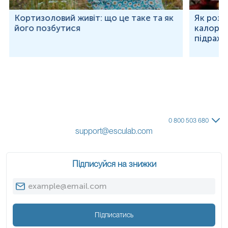
Кортизоловий живіт: що це таке та як
Як розр
його позбутися
калорій
підраху
0 800 503 680
support@esculab.com
Підписуйся на знижки
Підписатись