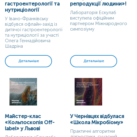
гастроентерології та
репродукції людини»!
нутриціології
Лабораторія Ескулаб
виступила офіційним
У Івано-Франківську
партнером Міжнародного
відбувся офлайн-захід із
симпозіуму
дитячої гастроентерології
та нутриціології за участі
Олега Геннадійовича
Шадріна
Детальніше
Детальніше
Майстер-клас
У Чернівцях відбулася
«Кольпоскопія Off-
«Школа Мікробіому»
label» у Львові
Практичні алгоритми
діагностики, сучасний