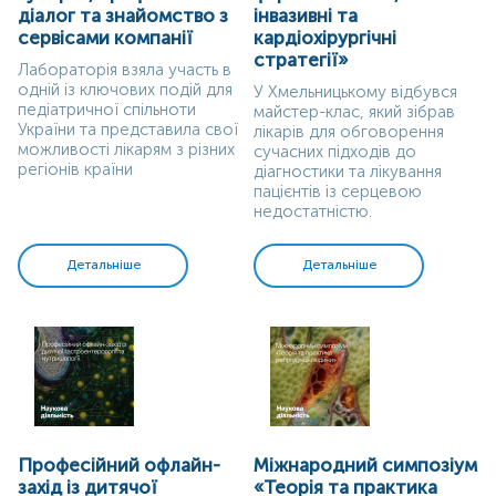
діалог та знайомство з
інвазивні та
сервісами компанії
кардіохірургічні
стратегії»
Лабораторія взяла участь в
одній із ключових подій для
У Хмельницькому відбувся
педіатричної спільноти
майстер-клас, який зібрав
України та представила свої
лікарів для обговорення
можливості лікарям з різних
сучасних підходів до
регіонів країни
діагностики та лікування
пацієнтів із серцевою
недостатністю.
Детальніше
Детальніше
Професійний офлайн-
Міжнародний симпозіум
захід із дитячої
«Теорія та практика