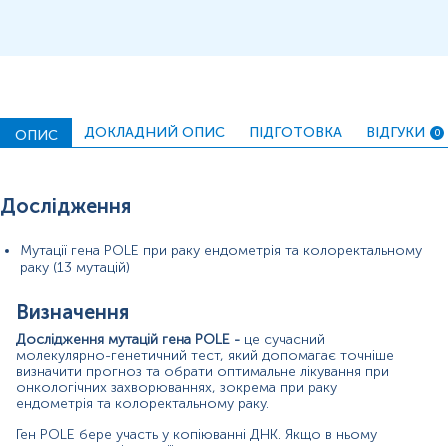
Тестування POLE - важливий крок до
персоналізованого та обґрунтованого лікування.
Матеріал
ДОКЛАДНИЙ ОПИС
ПІДГОТОВКА
ВІДГУКИ
Парафінові блоки
ОПИС
0
Зміст:
Дослідження
Мутації гена POLE при раку ендометрія та колоректальному
Маркер
раку (13 мутацій)
Показання до призначення
Загальна характеристика
Визначення
Діапазон вимірювань
Дослідження мутацій гена POLE
-
це сучасний
молекулярно-генетичний тест, який допомагає точніше
Маркер
визначити прогноз та обрати оптимальне лікування при
онкологічних захворюваннях, зокрема при раку
Маркер ультрамутантного фенотипу пухлини,
ендометрія та колоректальному раку.
сприятливого клінічного прогнозу та високої чутливості
до імунотерапії при раку ендометрія й колоректальному
Ген POLE бере участь у копіюванні ДНК. Якщо в ньому