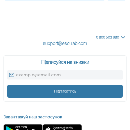
Присутність цієї сигнатури є беззаперечним доказом
того, що канцерогенез був запущений саме дисфункцією
ДНК-полімерази епсилон.
На особливу увагу заслуговують
п'ять домінуючих
мутацій, які класифікуються як абсолютні «гарячі точки»
(
hotspots
).
На їхню частку припадає переважна більшість
(понад 80–90%) усіх виявлених дефектів гена
POLE
у
0 800 503 680
солідних пухлинах:
support@esculab.com
P
286
R
(Екзон 9):
Заміна проліну на аргінін. Є найбільш
поширеною (>40% усіх
POLE
-мутацій при раку
Підписуйся на знижки
ендометрія). Біохімічно вона вважається найбільш
руйнівною. Заміна структурно жорсткого,
неполярного проліну на об'ємний, позитивно
заряджений аргінін створює потужні просторові
(стеричні) перешкоди поблизу активного центру
ферменту. Це фізично блокує зв'язування помилково
Підписатись
синтезованої ДНК, повністю відключаючи корегуючу
функцію ферменту. Загальне мутаційне навантаження
у
пухлинах із цією мутацією може досягати
екстремальних значень (до 500
mut
/
Mb
).
V
411
L
(Екзон 13):
Друга за поширеністю мутація. Заміна
Завантажуй наш застосунок
валіну на лейцин викликає менш радикальні, але
функціонально значущі зміни просторової структури
домену, дестабілізуючи конформацію, необхідну для