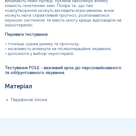
раку
виникають певні мутації, пухлина накопичує велику
кількість генетичних змін. Попри те, що такі
новоутворення можуть виглядати агресивними, вони
Показання до призначення
можуть мати сприятливий прогноз, розпізнаватися
імунною системою та мають змогу краще відповідати на
У гінекології (Рак ендометрія)
імунотерапію.
Переваги тестування:
В
сім пацієнткам із вперше діагностованим раком
ендометрія. Для повноцінної молекулярної
-
точніша оцінка ризику та прогнозу;
класифікації пухлини дане дослідження
-
можливість вплинути на післяопераційне лікування;
рекомендовано призначати паралельно з ІГХ-
-
допомога у виборі імунотерапії.
тестуванням статусу p53 та MMR (доступні як окремі
послуги лабораторії).
Тестування POLE - важливий крок до персоналізованого
В абдомінальній онкології (Колоректальний рак)
та обґрунтованого лікування.
Пацієнтам із неоперабельним або метастатичним КРР
Матеріал
(IV стадія) з мікросателітно-стабільними пухлинами
(MSS/pMMR).
Парафінові блоки
Пацієнтам із резектабельними синхронними
метастазами (у печінку, легені).
Пацієнтам із КРР ранніх стадій (II–III стадії) для
визначення прогнозу.
Виключення спадкових синдромів
.
При виявленні
мутації L424V
,
особливо в молодих
людей
із сімейним