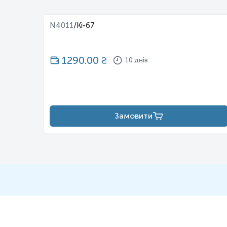
N4011
/
Ki-67
1290.00
₴
10 днів
Замовити