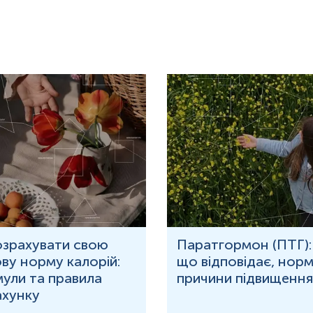
озрахувати свою
Паратгормон (ПТГ):
ву норму калорій:
що відповідає, норм
ули та правила
причини підвищення
ахунку