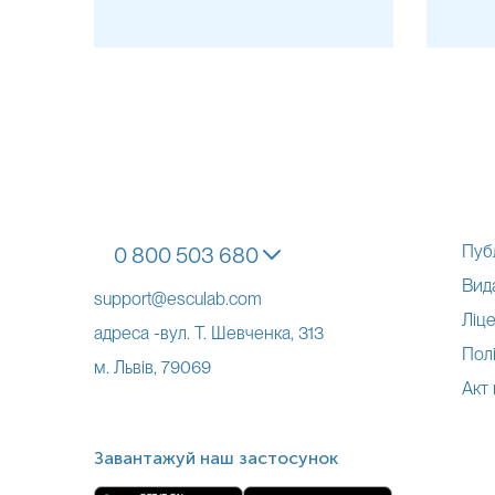
Пуб
0 800 503 680
Вид
support@esculab.com
Ліце
адреса -вул. Т. Шевченка, 313
Полі
м. Львів, 79069
Акт
Завантажуй наш застосунок