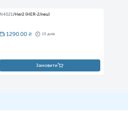
N4021
/
Her2 (HER-2/neu)
N4037
1290.00
₴
12
10 днів
Замовити