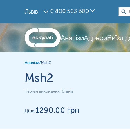
Дослідження
0 800 503 680
Львів
Msh2
Матеріал
Парафінові блоки
Аналізи
Адреси
Виїзд 
*
Одиниці вимірювання, референтні значення та діапазон вимірюва
Аналізи
/
Msh2
Msh2
Термін виконання
:
0 днів
1290
.00 грн
Ціна