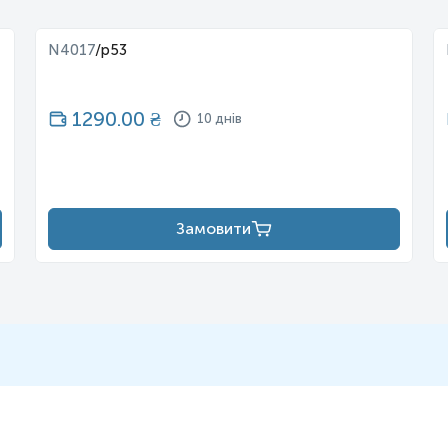
N4017
/
p53
1290.00
₴
10 днів
Замовити