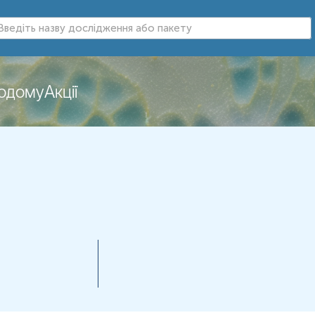
додому
Акції
нь можуть змінюватися у відповідності до зміни тест-систем.