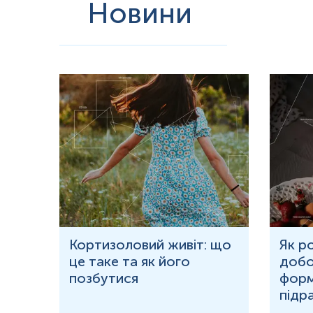
Новини
ю
Кортизоловий живіт: що
Як р
це таке та як його
добо
ня у
позбутися
форм
підр