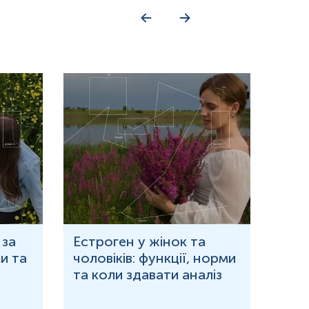
 за
Естроген у жінок та
Що 
и та
чоловіків: функції, норми
дор
та коли здавати аналіз
озн