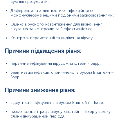
сумнівні результати;
Диференціальна діагностика інфекційного
Зміст:
мононуклеозу з іншими подібними захворюваннями;
Оцінка вірусного навантаження для визначення
Маркер
лікування та контролю за її ефективністю;
Загальна характеристика
Контроль персистенції та виділення вірусу.
Маркер
Причини підвищення рівня:
Маркер
ступеня
вірусного
навантаження
збудника
вірусу
Епштейн
-Барр
у
слині.
первинне інфікування вірусом Епштейн - Барр;
Загальна характеристика
реактивація інфекції, спричиненої вірусом Епштейн –
Барр.
Епштейна-Барр
вірусна інфекція - інфекційне
захворювання, яке спричинене вірусом з родини
Причини зниження рівня:
Herpesviridae
4-го типу і характеризується системним
лімфопроліферативним
процесом із доброякісним чи
злоякісним перебігом. Через повсюдне поширення
відсутність інфікування вірусом Епштейн – Барр;
захворювання та високий ступінь ураження вірусом
населення (
інфікованість
дітей до 3-ьох років сягає 80%),
низька концентрація вірусу Епштейн – Барр у зразку
актуальність інфекційного мононуклеозу є дуже
слини (інкубаційний період).
високою. Шлях передачі - повітряно-крапельний. Пік
захворюваності - 15-25 років. Перший контакт з вірусом
Епштейна
-
Барр
, переважно, викликає розвиток