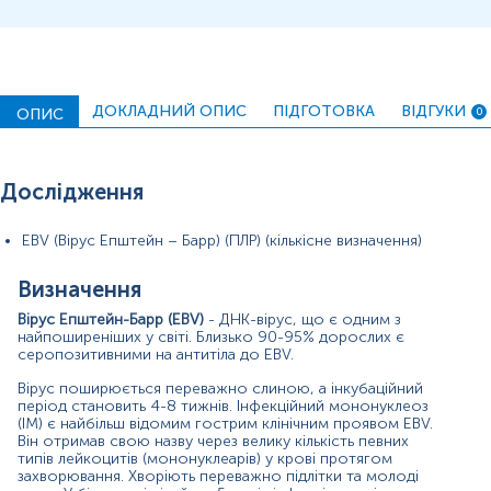
температура. Може бути сильно виражена втома. Інші
менш поширені ознаки включають петехії на піднебінні,
периорбітальний набряк та макулопапульозний або
еритематозний висип. Спленомегалія зустрічається у
50 % пацієнтів, але жовтяниця і гепатомегалія - рідко.
ДОКЛАДНИЙ ОПИС
ПІДГОТОВКА
ВІДГУКИ
ОПИС
0
Вірус Епштейн-Барр у рікісних випадках може вражати
практично будь-яку систему органів і зумовлювати
розвиток пневмонії, міокардиту, панкреатиту,
мезентеріальний аденіту, міозиту, гломерулонефриту.
Дослідження
Неврологічні синдроми включають синдром Гійєна-
Барре, параліч лицьового нерва, менінгоенцефаліт,
асептичний менінгіт, поперечний мієліт, периферичний
EBV (Вірус Епштейн – Барр) (ПЛР) (кількісне визначення)
неврит та неврит зорового нерва
Визначення
Довгострокові клінічні наслідки, EBV-інфекції
включають лімфому Ходжкіна, неходжкінську лімфому,
Вірус Епштейн-Барр (EBV)
- ДНК-вірус, що є одним з
гемофагоцитарний лімфогістіоцитоз та
найпоширеніших у світі. Близько 90-95% дорослих є
посттрансплантаційний лімфопроліферативний розлад,
серопозитивними на антитіла до EBV.
а також солідні пухлини, такі як недиференційована
Вірус поширюється переважно слиною, а інкубаційний
карцинома носоглотки.
період становить 4-8 тижнів. Інфекційний мононуклеоз
(ІМ) є найбільш відомим гострим клінічним проявом EBV.
Після первинної інфекції, вірус зберігається в організмі,
Він отримав свою назву через велику кількість певних
однак стає латентним (неактивним) й у деяких випадках
типів лейкоцитів (мононуклеарів) у крові протягом
може реактивуватися. Реактивація зазвичай протікає
захворювання. Хворіють переважно підлітки та молоді
безсимптомно, але тоді вірус можна виявити в слині