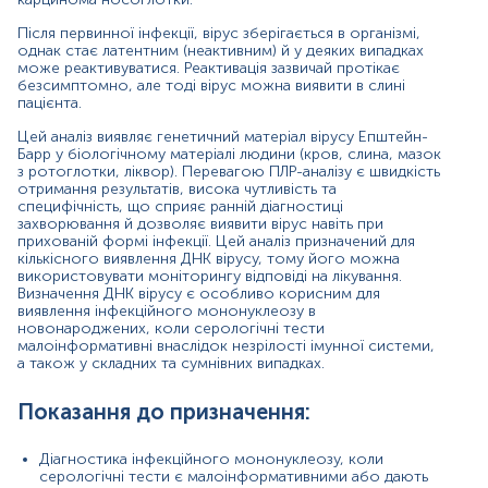
захворюваннями;
Після первинної інфекції, вірус зберігається в організмі,
Оцінка вірусного навантаження для визначення
однак стає латентним (неактивним) й у деяких випадках
лікування та контролю за її ефективністю;
може реактивуватися. Реактивація зазвичай протікає
безсимптомно, але тоді вірус можна виявити в слині
Контроль персистенції та виділення вірусу.
пацієнта.
Причини підвищення рівня:
Цей аналіз виявляє генетичний матеріал вірусу Епштейн-
Барр у біологічному матеріалі людини (кров, слина, мазок
первинне інфікування вірусом Епштейн - Барр;
з ротоглотки, ліквор). Перевагою ПЛР-аналізу є швидкість
отримання результатів, висока чутливість та
реактивація інфекції, спричиненої вірусом
специфічність, що сприяє ранній діагностиці
Епштейн – Барр.
захворювання й дозволяє виявити вірус навіть при
прихованій формі інфекції. Цей аналіз призначений для
Причини зниження рівня:
кількісного виявлення ДНК вірусу, тому його можна
використовувати моніторингу відповіді на лікування.
відсутність інфікування вірусом Епштейн – Барр;
Визначення ДНК вірусу є особливо корисним для
виявлення інфекційного мононуклеозу в
новонароджених, коли серологічні тести
низька концентрація вірусу Епштейн – Барр у
малоінформативні внаслідок незрілості імунної системи,
зразку слини (інкубаційний період).
а також у складних та сумнівних випадках.
Показання до призначення:
Матеріал
слина
Діагностика інфекційного мононуклеозу, коли
серологічні тести є малоінформативними або дають