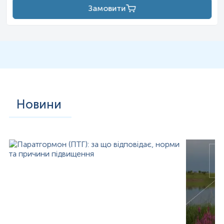
VCA, але вони за 1-2 місяці зникають. Кількість антитіл
IgG
Замовити
до цього антигену звичайно сягає максимуму протягом
гострої фази захворювання, незначно зменшується
протягом наступних кількох тижнів або місяців, а потім
зберігається на відносно стабільному рівні протягом
усього життя.
Наявність
Епштейна-Барр
вірусної інфекції у минулому
або
реактивованої
інфекції характеризується
одночасною присутністю помірних, але стабільних,
титрів антитіл
IgG
до вірусного
капсидного
антигену VCA
і антигену EBNA за відсутності антитіл
IgM
до VCA.
Новини
У пацієнтів з лімфомою
Беркітта
або
назофарингеальною
карциномою виявляють високі титри антитіл до VCA та EA
антигенів, проте в пухлині антигени виявляються в низьких
концентраціях. Мабуть, саме це дозволяє клітинам
пухлини уникати імунного нагляду організму.
Вірус
Епштейна
-
Барр
інфікує понад 90% здорової
популяції і зберігається в невеликих кількостях в В-
клітинах пам'яті. Відповідно, близько 90% дорослих
людей є вірусоносіями. Вірус зберігається в В-лімфоцитах
і клітинах епітелію протягом усього життя і при зниженні
імунітету (наприклад, при ВІЛ-інфекції або
імуносупресивній
терапії) може
сприяти розвитку
лімфопроліферативних
захворювань,
назофарингеальної
карциноми або, найчастіше, інфекційного мононуклеозу.
Вірус
Епштейна
-
Барр
має великий набір генів, які дають