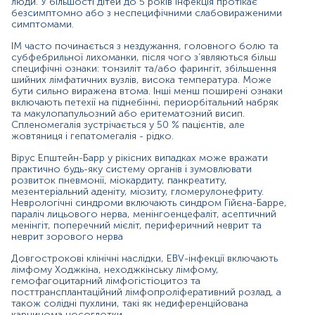
люди. У більшості дітей до 5 років інфекція протікає
пацієнта.
безсимптомно або з неспецифічними слабовираженими
симптомами.
Цей аналіз виявляє генетичний матеріал вірусу
Епштейн-Барр у біологічному матеріалі людини (кров,
ІМ часто починається з нездужання, головного болю та
слина, мазок з ротоглотки, ліквор). Перевагою ПЛР-
субфебрильної лихоманки, після чого з’являються більш
специфічні ознаки: тонзиліт та/або фарингіт, збільшення
аналізу є швидкість отримання результатів, висока
шийних лімфатичних вузлів, висока температура. Може
чутливість та специфічність, що сприяє ранній
бути сильно виражена втома. Інші менш поширені ознаки
діагностиці захворювання й дозволяє виявити вірус
включають петехії на піднебінні, периорбітальний набряк
навіть при прихованій формі інфекції. Цей аналіз
та макулопапульозний або еритематозний висип.
призначений для кількісного виявлення ДНК вірусу,
Спленомегалія зустрічається у 50 % пацієнтів, але
тому його можна використовувати моніторингу
жовтяниця і гепатомегалія - рідко.
відповіді на лікування. Визначення ДНК вірусу є
Вірус Епштейн-Барр у рікісних випадках може вражати
особливо корисним для виявлення інфекційного
практично будь-яку систему органів і зумовлювати
мононуклеозу в новонароджених, коли серологічні
розвиток пневмонії, міокардиту, панкреатиту,
тести малоінформативні внаслідок незрілості імунної
мезентеріальний аденіту, міозиту, гломерулонефриту.
системи, а також у складних та сумнівних випадках.
Неврологічні синдроми включають синдром Гійєна-Барре,
параліч лицьового нерва, менінгоенцефаліт, асептичний
Показання до призначення:
менінгіт, поперечний мієліт, периферичний неврит та
неврит зорового нерва
Діагностика інфекційного мононуклеозу, коли
серологічні тести є малоінформативними або
Довгострокові клінічні наслідки, EBV-інфекції включають
дають сумнівні результати;
лімфому Ходжкіна, неходжкінську лімфому,
гемофагоцитарний лімфогістіоцитоз та
Диференціальна діагностика інфекційного
посттрансплантаційний лімфопроліферативний розлад, а
також солідні пухлини, такі як недиференційована
мононуклеозу з іншими подібними
карцинома носоглотки.