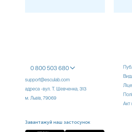
Пуб
0 800 503 680
Вид
support@esculab.com
Ліце
адреса -вул. Т. Шевченка, 313
Полі
м. Львів, 79069
Акт
Завантажуй наш застосунок