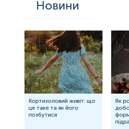
Новини
ю
Кортизоловий живіт: що
Як р
це таке та як його
добо
ня у
позбутися
форм
підр