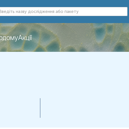
додому
Акції
нь можуть змінюватися у відповідності до зміни тест-систем.