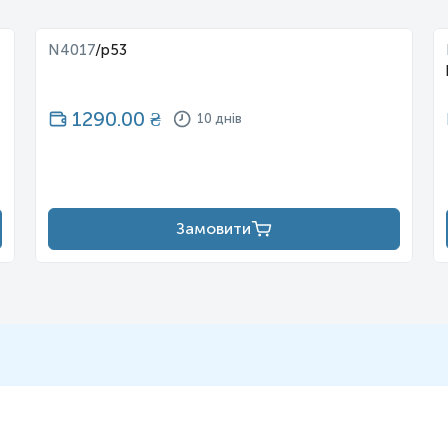
N4017
/
p53
1290.00
₴
10 днів
Замовити