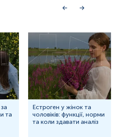
 за
Естроген у жінок та
Що 
и та
чоловіків: функції, норми
дор
та коли здавати аналіз
озн