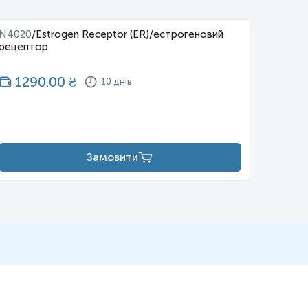
N4020
/
Estrogen Receptor (ER)/естрогеновий
N4021
рецептор
1290.00
₴
12
10 днів
Замовити