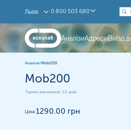
Дослідження
0 800 503 680
Львів
Mob200
Матеріал
Парафінові блоки
Аналізи
Адреси
Виїзд 
*
Одиниці вимірювання, референтні значення та діапазон вимірюва
Аналізи
/
Mob200
Mob200
Термін виконання
:
10 днів
1290
.00 грн
Ціна