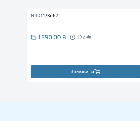
N4011
/
Ki-67
1290.00
₴
10 днів
Замовити