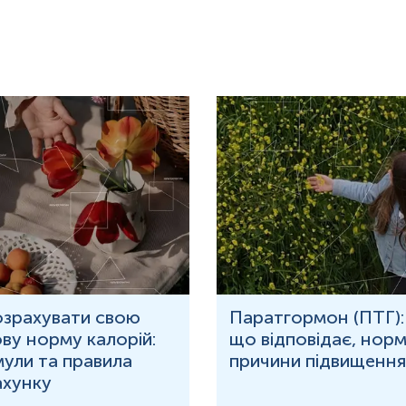
озрахувати свою
Паратгормон (ПТГ):
ву норму калорій:
що відповідає, норм
ули та правила
причини підвищення
ахунку