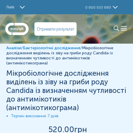
Дослідження
Львів
0 800 503 680
Мікробіологічне дослідження виділень із зіву на гриби
роду Candida із визначенням чутливості до
антимікотиків (антимікотикограма)
Отримати результат
Визначення
Мікробіологічне дослідження виділень із зіву на гриби
Аналізи
/
Бактеріологічні дослідження
/
Мікробіологічне
роду Candida із визначенням чутливості до
дослідження виділень із зіву на гриби роду Candida із
антимікотиків (антимікотикограма)
визначенням чутливості до антимікотиків
(антимікотикограма)
Матеріал
Мікробіологічне дослідження
виділення із зіву
виділень із зіву на гриби роду
Candida із визначенням чутливості
*
Одиниці вимірювання, референтні значення та діапазон
до антимікотиків
вимірювань можуть змінюватися у відповідності до зміни
тест-систем.
(антимікотикограма)
Термін виконання
7 днів
520
.00грн