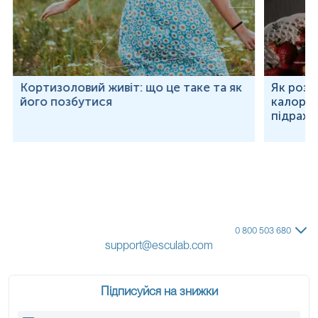
Кортизоловий живіт: що це таке та як
Як розр
його позбутися
калорій
підраху
0 800 503 680
support@esculab.com
Підписуйся на знижки