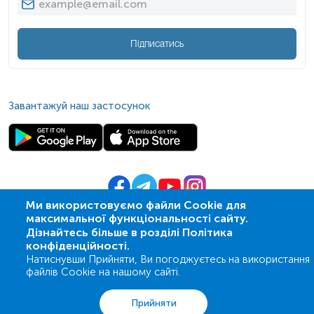
Підписатись
Завантажуй наш застосунок
Ми використовуємо файли Cookie для
максимальної функціональності сайту.
© 2009-
2026
| ПСМЛ «Ескулаб»
Дізнайтесь більше в розділі Політика
IT партнер MZ-group
конфіденційності.
Натиснувши Прийняти, Ви погоджуєтесь на використання
файлів Cookie на нашому сайті.
Аналізи
Акції
Адреси
Кошик
Вхід
Прийняти