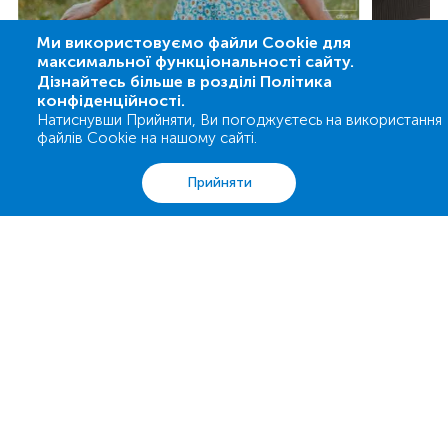
Ми використовуємо файли Cookie для
максимальної функціональності сайту.
Дізнайтесь більше в розділі Політика
конфіденційності.
Натиснувши Прийняти, Ви погоджуєтесь на використання
Кортизоловий живіт: що це таке та як
Як розр
файлів Cookie на нашому сайті.
його позбутися
калорій
підраху
Аналізи
Акції
Адреси
Кошик
Вхід
Прийняти
0 800 503 680
support@esculab.com
Підписуйся на знижки