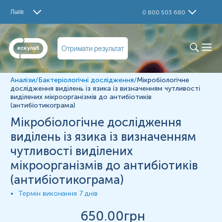
Дослідження
Львів
0 800 503 680
Мікробіологічне дослідження виділень із язика із
визначенням чутливості виділених мікроорганізмів до
антибіотиків (антибіотикограма)
Отримати результат
Визначення
Мікробіологічне дослідження виділень із язика із
Аналізи
/
Бактеріологічні дослідження
/
Мікробіологічне
визначенням чутливості виділених мікроорганізмів до
дослідження виділень із язика із визначенням чутливості
антибіотиків (антибіотикограма)
виділених мікроорганізмів до антибіотиків
(антибіотикограма)
Матеріал
Мікробіологічне дослідження
виділення із язика
виділень із язика із визначенням
чутливості виділених
*
Одиниці вимірювання, референтні значення та діапазон
мікроорганізмів до антибіотиків
вимірювань можуть змінюватися у відповідності до зміни
тест-систем.
(антибіотикограма)
Термін виконання
7 днів
650
.00грн