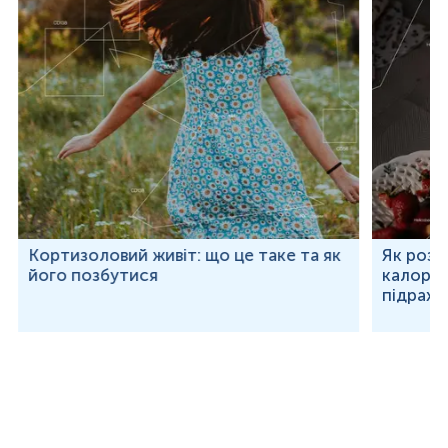
Кортизоловий живіт: що це таке та як
Як розр
його позбутися
калорій
підраху