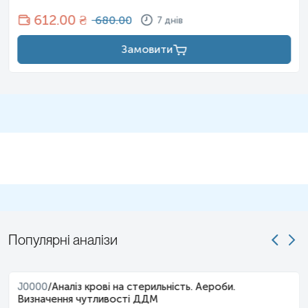
Звертаємо Вашу увагу, що вартість бактеріологічного
дослідження зазначена за один зразок матеріалу.
612
.00 ₴
680.00
7 днів
Замовити
Популярні аналізи
J0000
/
Аналіз крові на стерильність. Аероби.
Визначення чутливості ДДМ