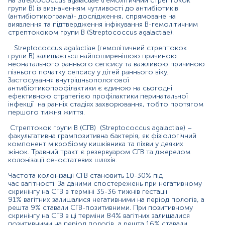
тест-систем.
на Streptococcus agalactiae (гемолітичний стрептокок
групи В) із визначенням чутливості до антибіотиків
(антибіотикограма)- дослідження, спрямоване на
виявлення та підтвердження інфікування В-гемолітичним
стрептококом групи В (Streptococcus agalactiae).
Streptococcus agalactiae (гемолітичний стрептокок
Відбір біоматеріалу проводиться до початку або через 14 днів
групи В) залишається найпоширенішою причиною
після закінчення курсу лікування антибактеріальними,
неонатального раннього сепсису та важливою причиною
імунобіологічними, протигрибковими, противірусними
пізнього початку сепсису у дітей раннього віку.
препаратами.
Застосування внутрішньопологової
антибіотикопрофілактики є єдиною на сьогодні
За 3 доби перед здачею аналізу виключити статеві контакти.
ефективною стратегією профілактики перинатальної
інфекції на ранніх стадіях захворювання, тобто протягом
За 3 год утриматись від сечовипускання.
першого тижня життя.
Для чоловіків додатково:
Протягом 3-х діб перед забором
Стрептокок групи B (СГВ) (Streptococcus agalactiae) –
факультативна грампозитивна бактерія, як фізіологічний
біоматеріалу утриматись від еякуляції (сім’явиверження),
компонент мікробіому кишківника та піхви у деяких
виключити ванночки, застосування мазей.
жінок. Травний тракт є резервуаром СГВ та джерелом
колонізації сечостатевих шляхів.
Для жінок додатково:
Біоматеріал не можна здавати під час
менструації (лише через 3 дні після її закінчення).
Частота колонізації СГВ становить 10-30% під
час вагітності. За даними спостережень при негативному
Протягом 3-х діб перед забором біоматеріалу виключити:
скринінгу на СГВ в терміні 35-36 тижнів гестації
спринцювання, ванночки, застосування внутрішньо-вагінальних
91% вагітних залишалися негативними на період пологів, а
свічок, мазей, тампонів, мануальне обстеження гінекологом,
решта 9% ставали СГВ-позитивними. При позитивному
трансвагінальне УЗД. Необхідно вказати адміністратору при
скринінгу на СГВ в ці терміни 84% вагітних залишалися
позитивними на період пологів, а решта 16% ставали
реєстрації ПДОМ, щоб врахувати циклічність гормональних