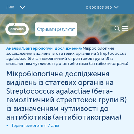
Дослідження
Львів
0 800 503 680
Мікробіологічне дослідження виділень із статевих
органів на Streptococcus agalactiae із визначенням
чутливості до антибіотиків (антибіотикограма)
Отримати результат
Визначення
Мікробіологічне дослідження виділень із статевих
Аналізи
/
Бактеріологічні дослідження
/
Мікробіологічне
органів на Streptococcus agalactiae (гемолітичний
дослідження виділень із статевих органів на Streptococcus
стрептокок групи В) із визначенням чутливості до
agalactiae (бета-гемолітичний стрептокок групи В) із
антибіотиків (антибіотикограма)- дослідження,
визначенням чутливості до антибіотиків (антибіотикограма)
спрямоване на виявлення та підтвердження інфікування
В-гемолітичним стрептококом групи В (Streptococcus
Мікробіологічне дослідження
agalactiae).
виділень із статевих органів на
Streptococcus agalactiae (гемолітичний стрептокок
Streptococcus agalactiae (бета-
групи В) залишається найпоширенішою причиною
неонатального раннього сепсису та важливою
гемолітичний стрептокок групи В)
причиною пізнього початку сепсису у дітей
із визначенням чутливості до
раннього віку. Застосування внутрішньопологової
антибіотикопрофілактики є єдиною на сьогодні
антибіотиків (антибіотикограма)
ефективною стратегією профілактики перинатальної
інфекції на ранніх стадіях захворювання, тобто
Термін виконання
7 днів
протягом першого тижня життя.