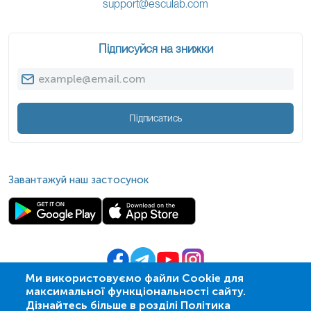
support@esculab.com
Підписуйся на знижки
Підписатись
Завантажуй наш застосунок
Ми використовуємо файли Cookie для
максимальної функціональності сайту.
© 2009-
2026
| ПСМЛ «Ескулаб»
Дізнайтесь більше в розділі Політика