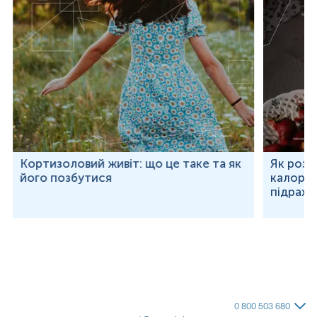
Кортизоловий живіт: що це таке та як
Як розр
його позбутися
калорій
підраху
0 800 503 680