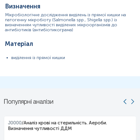
кількостях, що перевищують норму.
Визначення
У випадках, коли для конкретного збудника Європейським
Мікробіологічне дослідження виділень із прямої кишки на
патогенну мікробіоту (Salmonella spp., Shigella spp.) із
комітетом з тестування антимікробної чутливості (EUCAST)
визначенням чутливості виділених мікроорганізмів до
не передбачено стандартизованого визначення чутливості,
антибіотиків (антибіотикограма)
лабораторія не проводить антибіотикограму, дотримуючись
міжнародних вимог до достовірності та якості результатів.
Матеріал
Звертаємо Вашу увагу, що вартість бактеріологічного
дослідження зазначена за один зразок матеріалу.
виділення із прямої кишки
Популярні аналізи
J0000
/
Аналіз крові на стерильність. Аероби.
Визначення чутливості ДДМ