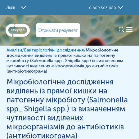
Дослідження
Львів
0 800 503 680
Мікробіологічне дослідження виділень із прямої кишки
на патогенну мікробіоту (Salmonella spp., Shigella spp.)
із визначенням чутливості виділених мікроорганізмів до
Отримати результат
антибіотиків (антибіотикограма)
Визначення
Аналізи
/
Бактеріологічні дослідження
/
Мікробіологічне
Мікробіологічне дослідження виділень із прямої кишки
дослідження виділень із прямої кишки на патогенну
на патогенну мікробіоту (Salmonella spp., Shigella spp.)
мікробіоту (Salmonella spp., Shigella spp.) із визначенням
із визначенням чутливості виділених мікроорганізмів до
чутливості виділених мікроорганізмів до антибіотиків
антибіотиків (антибіотикограма)
(антибіотикограма)
Матеріал
Мікробіологічне дослідження
виділень із прямої кишки на
виділення із прямої кишки
патогенну мікробіоту (Salmonella
spp., Shigella spp.) із визначенням
*
Одиниці вимірювання, референтні значення та діапазон
вимірювань можуть змінюватися у відповідності до зміни
чутливості виділених
тест-систем.
мікроорганізмів до антибіотиків
(антибіотикограма)