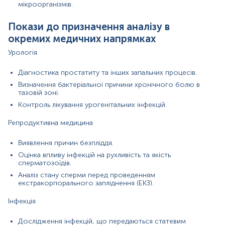
мікроорганізмів.
Контакт сперми з неконтрольованими
джерелами (нестерильні контейнери, сторонні
Покази до призначення аналізу в
поверхні).
окремих медичних напрямках
3. Хронічні захворювання
Урологія
Імунні розлади, хронічні запальні процеси можуть
впливати на результат.
Діагностика простатиту та інших запальних процесів.
Визначення бактеріальної причини хронічного болю в
Матеріал
тазовій зоні.
сперма
Контроль лікування урогенітальних інфекцій.
Репродуктивна медицина
*
Одиниці вимірювання, референтні значення та діапазон
Виявлення причин безпліддя.
вимірювань можуть змінюватися у відповідності до зміни
тест-систем.
Оцінка впливу інфекцій на рухливість та якість
сперматозоїдів.
Аналіз стану сперми перед проведенням
екстракорпорального запліднення (ЕКЗ).
Інфекція
Еякулят відбирається самостійно пацієнтом.
Біологічний матеріал доставити до пункту забору до 2-х годин
Дослідження інфекцій, що передаються статевим