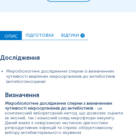
Визначити чутливість ізольованих бактерій до
антибіотиків із врахуванням мінімальної інгібуючої
концентрації.
Даний аналіз дозволяє не тільки встановити діагноз, а й
адаптувати лікування відповідно до характеристик
інфекції, що зміцнює контроль над розвитком
ПІДГОТОВКА
ВІДГУКИ
ОПИС
0
антибіотикорезистентності.
Покази до призначення аналізу
Дослідження
Хронічні або рецидивуючі запальні процеси:
простатит, епідидиміт, орхіт.
Симптоми інфекції: біль при сечовипусканні,
Мікробіологічне дослідження сперми із визначенням
дискомфорт у паховій зоні, патологічні виділення.
чутливості виділених мікроорганізмів до антибіотиків
Підозра на бактеріальну причину чоловічого
(антибіотикограма)
безпліддя.
Підготовка до запліднення (ЕКЗ, інсемінація).
Визначення
Контроль ефективності антибіотикотерапії після
лікування урогенітальних інфекцій.
Мікробіологічне дослідження сперми з визначенням
Обстеження партнерів перед плануванням
чутливості мікроорганізмів до антибіотиків
- це
вагітності.
комплексний лабораторний метод, що дозволяє оцінити
як якісний, так і кількісний склад мікрофлори еякуляту.
Оцінка впливу хронічних захворювань на
Даний аналіз є невід’ємною частиною діагностики
репродуктивну систему.
репродуктивних інфекцій та сприяє обґрунтованому
Профілактичне обстеження чоловіків із групи
вибору антибактеріального лікування.
ризику (спортсмени, особи, що часто приймають