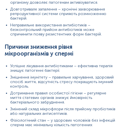
сперматозоїдів.
організму дозволяє патогенам активізуватися.
Аналіз стану сперми перед проведенням
Довготривале запалення – хронічні захворювання
екстракорпорального запліднення (ЕКЗ).
репродуктивної системи сприяють розмноженню
бактерій.
Інфекція
Неправильне використання антибіотиків –
безконтрольний прийом антибіотиків може
Дослідження інфекцій, що передаються статевим
спричинити появу резистентних форм бактерій.
шляхом.
Моніторинг розвитку антибіотикорезистентності
Причини зниження рівня
бактерій.
мікроорганізмів у спермі
Мікробіологія
Вивчення резистентних штамів бактерій у спермі.
Успішне лікування антибіотиками – ефективна терапія
Оцінка ефективності сучасних антибактеріальних
знищує патогенні бактерії.
препаратів.
Зміцнення імунітету – правильне харчування, здоровий
спосіб життя, відсутність стресу покращують імунний
Фактори, що можуть вплинути на результати аналізу
контроль.
Дотримання правил особистої гігієни – регулярне
1. Неправильна підготовка до аналізу
миття статевих органів знижує ймовірність
бактеріального забруднення.
Недотримання стерильності при заборі сперми.
Прийом антибіотиків за кілька днів до
Змінений склад мікрофлори після прийому пробіотиків
або натуральних антисептиків.
дослідження.
Фізіологічний стан – у здорових чоловіків без інфекцій
2. Зовнішнє забруднення
сперма має мінімальну кількість патогенних