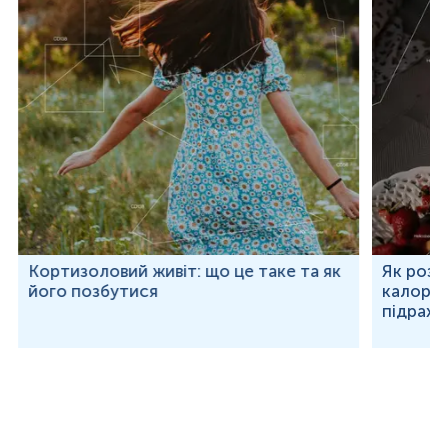
Кортизоловий живіт: що це таке та як
Як розр
його позбутися
калорій
підраху