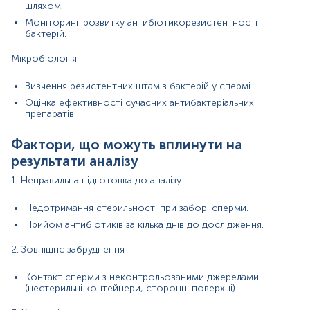
після збору.
шляхом.
Моніторинг розвитку антибіотикорезистентності
Відбір біоматеріалу проводиться до початку або через 14 днів
бактерій.
після закінчення курсу лікування антибактеріальними,
імунобіологічними, протигрибковими, противірусними
Мікробіологія
препаратами.
Вивчення резистентних штамів бактерій у спермі.
За 3 доби перед здачею аналізу утриматись від еякуляції
(сім’явиверження).
Оцінка ефективності сучасних антибактеріальних
препаратів.
За 3 год утриматись від сечовипускання.
Фактори, що можуть вплинути на
Напередодні слід виключити теплові процедури (гарячі ванни,
сауни, лазню), алкоголь і гостру їжу.
результати аналізу
1. Неправильна підготовка до аналізу
Зверніть увагу
, що визначення чутливості мікроорганізмів до
антибіотиків/антимікотиків виконується у випадках виявлення
патогенної чи умовно-патогенної флори у кількостях, що
Недотримання стерильності при заборі сперми.
перевищують норму.
Прийом антибіотиків за кілька днів до дослідження.
У випадках, коли для конкретного збудника Європейським
2. Зовнішнє забруднення
комітетом з тестування антимікробної чутливості (EUCAST)
не передбачено стандартизованого визначення чутливості,
Контакт сперми з неконтрольованими джерелами
лабораторія не проводить антибіотикограму, дотримуючись
(нестерильні контейнери, сторонні поверхні).
міжнародних вимог до достовірності та якості результатів.