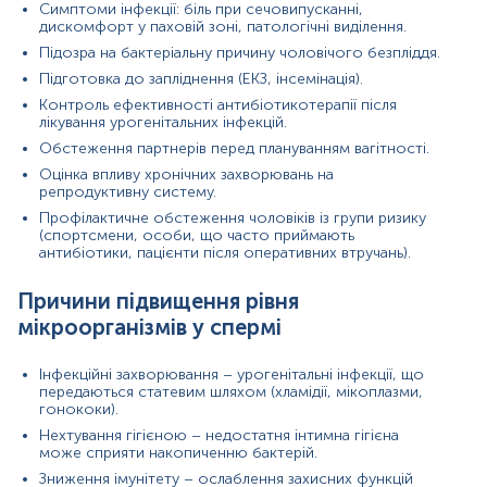
здоровий спосіб життя, відсутність стресу
Симптоми інфекції: біль при сечовипусканні,
покращують імунний контроль.
дискомфорт у паховій зоні, патологічні виділення.
Дотримання правил особистої гігієни –
Підозра на бактеріальну причину чоловічого безпліддя.
регулярне миття статевих органів знижує
Підготовка до запліднення (ЕКЗ, інсемінація).
ймовірність бактеріального забруднення.
Змінений склад мікрофлори після прийому
Контроль ефективності антибіотикотерапії після
пробіотиків або натуральних антисептиків.
лікування урогенітальних інфекцій.
Фізіологічний стан – у здорових чоловіків без
Обстеження партнерів перед плануванням вагітності.
інфекцій сперма має мінімальну кількість
Оцінка впливу хронічних захворювань на
патогенних мікроорганізмів.
репродуктивну систему.
Покази до призначення аналізу в окремих медичних
Профілактичне обстеження чоловіків із групи ризику
напрямках
(спортсмени, особи, що часто приймають
антибіотики, пацієнти після оперативних втручань).
Урологія
Причини підвищення рівня
Діагностика простатиту та інших запальних
мікроорганізмів у спермі
процесів.
Визначення бактеріальної причини хронічного
болю в тазовій зоні.
Інфекційні захворювання – урогенітальні інфекції, що
Контроль лікування урогенітальних інфекцій.
передаються статевим шляхом (хламідії, мікоплазми,
гонококи).
Репродуктивна медицина
Нехтування гігієною – недостатня інтимна гігієна
може сприяти накопиченню бактерій.
Виявлення причин безпліддя.
Оцінка впливу інфекцій на рухливість та якість
Зниження імунітету – ослаблення захисних функцій