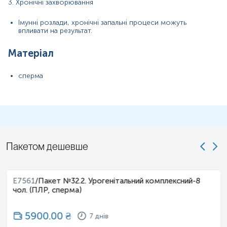
3. Хронічні захворювання
Звертаємо Вашу увагу
, що вартість бактеріологічного
дослідження зазначена за один зразок матеріалу.
Імунні розлади, хронічні запальні процеси можуть
впливати на результат.
Матеріал
сперма
Пакетом дешевше
E7561
/
Пакет №32.2. Урогенітальний комплексний-8
чол. (ПЛР, сперма)
5900.00
₴
7 днів