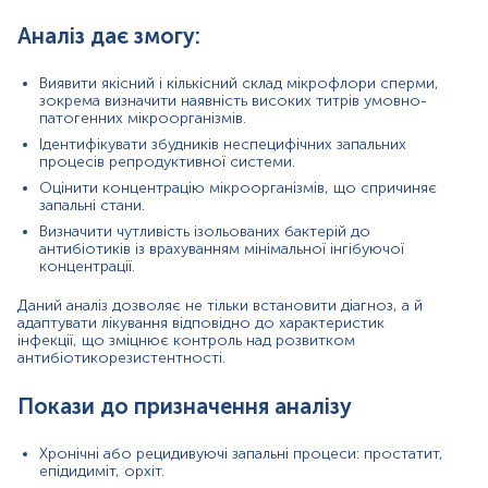
антибіотики, пацієнти після оперативних
Аналіз дає змогу:
втручань).
Причини підвищення рівня мікроорганізмів у спермі
Виявити якісний і кількісний склад мікрофлори сперми,
зокрема визначити наявність високих титрів умовно-
Інфекційні захворювання – урогенітальні інфекції,
патогенних мікроорганізмів.
що передаються статевим шляхом (хламідії,
Ідентифікувати збудників неспецифічних запальних
мікоплазми, гонококи).
процесів репродуктивної системи.
Нехтування гігієною – недостатня інтимна гігієна
може сприяти накопиченню бактерій.
Оцінити концентрацію мікроорганізмів, що спричиняє
Зниження імунітету – ослаблення захисних
запальні стани.
функцій організму дозволяє патогенам
Визначити чутливість ізольованих бактерій до
активізуватися.
антибіотиків із врахуванням мінімальної інгібуючої
Довготривале запалення – хронічні
концентрації.
захворювання репродуктивної системи сприяють
розмноженню бактерій.
Даний аналіз дозволяє не тільки встановити діагноз, а й
Неправильне використання антибіотиків –
адаптувати лікування відповідно до характеристик
інфекції, що зміцнює контроль над розвитком
безконтрольний прийом антибіотиків може
антибіотикорезистентності.
спричинити появу резистентних форм бактерій.
Причини зниження рівня мікроорганізмів у спермі
Покази до призначення аналізу
Успішне лікування антибіотиками – ефективна
терапія знищує патогенні бактерії.
Хронічні або рецидивуючі запальні процеси: простатит,
епідидиміт, орхіт.
Зміцнення імунітету – правильне харчування,