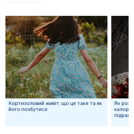
Кортизоловий живіт: що це таке та як
Як розр
його позбутися
калорій
підраху