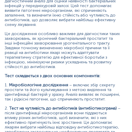
діагностичний аналіз для оцінки наявності бактеріальних
сечовипускання.
інфекцій у передміхуровій залозі. Цей тест допомагає
Проблеми чоловічої фертильності – наявність
виявити патогенні мікроорганізми, які спричиняють
інфекцій, що впливають на здоров'я
запалення, та визначити їхню стійкість або чутливість до
сперматозоїдів.
антибіотиків, що дозволяє вибрати найбільш ефективну
Уретрит та інші урогенітальні інфекції – виявлення
схему лікування.
бактеріального збудника.
Це дослідження особливо важливе для діагностики таких
Неефективність попередньої антибіотикотерапії
захворювань, як хронічний бактеріальний простатит та
– необхідність точного визначення стійких
інші інфекційні захворювання урогенітального тракту.
бактерій.
Завдяки точному визначенню мікробної причини та її
Ускладнення післяопераційних втручань – оцінка
реакції на антибіотики лікарі можуть адаптувати
можливих інфекційних агентів після урологічних
терапевтичну стратегію для ефективної боротьби з
операцій.
інфекцією, мінімізуючи ризики ускладнень та розвитку
Контроль при тривалому застосуванні
стійкості до антибіотиків.
антибіотиків – моніторинг реакції бактерій та
Тест складається з двох основних компонентів:
можливого розвитку резистентності.
1.
Мікробіологічне дослідження
– включає збір секрету
На концентрацію бактерій у секреті простати можуть
простати та його культивування з метою виділення та
впливати різні чинники:
ідентифікації бактерій у зразку. Аналіз виявляє як поширені,
так і рідкісні патогени, що спричиняють простатит.
Причини підвищення рівня
2.
Тест на чутливість до антибіотиків (антибіотикограма)
–
Наявність активної бактеріальної інфекції у
після ідентифікації мікроорганізмів вони піддаються
передміхуровій залозі.
впливу різних антибіотиків, щоб визначити, які з них
Ослаблена імунна відповідь, що сприяє
ефективно пригнічують їхнє зростання. Це допомагає
лікарям вибрати найбільш відповідну антибіотикотерапію,
неконтрольованому росту бактерій.
запобігаючи застосуванню неефективних препаратів та