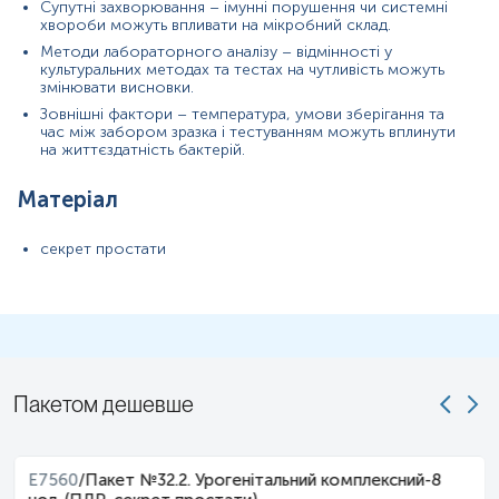
спеціаліст – медична сестра, лікар тощо.
Супутні захворювання – імунні порушення чи системні
хвороби можуть впливати на мікробний склад.
Зверніть увагу,
що визначення чутливості мікроорганізмів до
Методи лабораторного аналізу – відмінності у
антибіотиків/антимікотиків виконується у випадках виявлення
культуральних методах та тестах на чутливість можуть
патогенної чи умовно-патогенної флори у кількостях, що
змінювати висновки.
перевищують норму.
Зовнішні фактори – температура, умови зберігання та
час між забором зразка і тестуванням можуть вплинути
У випадках, коли для конкретного збудника Європейським
на життєздатність бактерій.
комітетом з тестування антимікробної чутливості (EUCAST)
не передбачено стандартизованого визначення чутливості,
лабораторія не проводить антибіотикограму, дотримуючись
Матеріал
міжнародних вимог до достовірності та якості результатів.
секрет простати
Звертаємо Вашу увагу
, що вартість бактеріологічного
дослідження зазначена за один зразок матеріалу.
Пакетом дешевше
E7560
/
Пакет №32.2. Урогенітальний комплексний-8