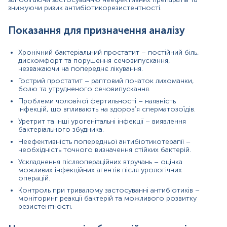
Недотримання гігієни, що сприяє розмноженню
знижуючи ризик антибіотикорезистентності.
мікроорганізмів.
Хронічні запальні процеси у передміхуровій
Показання для призначення аналізу
залозі.
Ускладнення після урологічних маніпуляцій.
Хронічний бактеріальний простатит – постійний біль,
Причини зниження рівня
дискомфорт та порушення сечовипускання,
незважаючи на попереднє лікування.
Ефективна антибіотикотерапія, що повністю
усунула патогенні мікроорганізми.
Гострий простатит – раптовий початок лихоманки,
болю та утрудненого сечовипускання.
Сильна імунна відповідь, що пригнічує
бактеріальний ріст.
Проблеми чоловічої фертильності – наявність
Зміни способу життя, включаючи покращення
інфекцій, що впливають на здоров'я сперматозоїдів.
гігієни та харчування.
Уретрит та інші урогенітальні інфекції – виявлення
Природні коливання мікробного складу.
бактеріального збудника.
Правильне лікування простатичних захворювань.
Неефективність попередньої антибіотикотерапії –
необхідність точного визначення стійких бактерій.
Покази до призначення аналізу в окремих напрямках
Ускладнення післяопераційних втручань – оцінка
Мікробіологічне дослідження секрету простати має
можливих інфекційних агентів після урологічних
важливе значення в різних галузях медицини:
операцій.
Контроль при тривалому застосуванні антибіотиків –
Урологія
моніторинг реакції бактерій та можливого розвитку
резистентності.
Діагностика та лікування простатиту.
Контроль стану після терапії бактеріальних