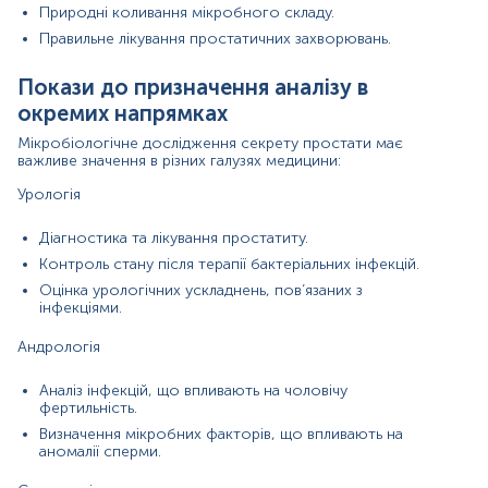
Природні коливання мікробного складу.
Попереднє застосування антибіотиків – недавня
Правильне лікування простатичних захворювань.
антибіотикотерапія може пригнічувати ріст
бактерій, викликаючи хибнонегативні результати.
Якість забору зразка – забруднені або
Покази до призначення аналізу в
неправильно оброблені зразки можуть призвести
окремих напрямках
до неточних результатів.
Супутні захворювання – імунні порушення чи
Мікробіологічне дослідження секрету простати має
системні хвороби можуть впливати на мікробний
важливе значення в різних галузях медицини:
склад.
Урологія
Методи лабораторного аналізу – відмінності у
культуральних методах та тестах на чутливість
можуть змінювати висновки.
Діагностика та лікування простатиту.
Зовнішні фактори – температура, умови
Контроль стану після терапії бактеріальних інфекцій.
зберігання та час між забором зразка і
Оцінка урологічних ускладнень, пов’язаних з
тестуванням можуть вплинути на життєздатність
інфекціями.
бактерій.
Андрологія
Матеріал
секрет простати
Аналіз інфекцій, що впливають на чоловічу
фертильність.
Визначення мікробних факторів, що впливають на
аномалії сперми.
*
Одиниці вимірювання, референтні значення та діапазон
вимірювань можуть змінюватися у відповідності до зміни