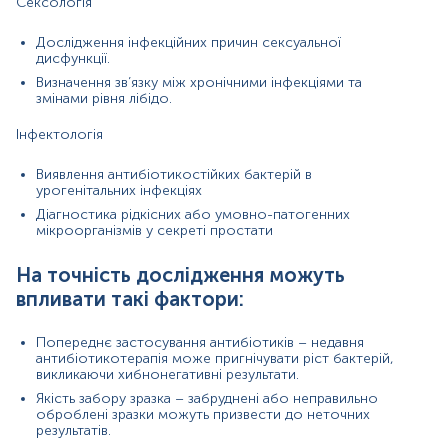
Сексологія
тест-систем.
Дослідження інфекційних причин сексуальної
дисфункції.
Визначення зв’язку між хронічними інфекціями та
змінами рівня лібідо.
Секрет простати для дослідження забирається лікарем.
Інфектологія
Після відбору біоматеріал необхідно одразу доставити на пункт
забору біологічного матеріалу.
Виявлення антибіотикостійких бактерій в
Відбір біоматеріалу проводиться до початку або через 14 днів
урогенітальних інфекціях
після закінчення курсу лікування антибактеріальними,
Діагностика рідкісних або умовно-патогенних
імунобіологічними, протигрибковими, противірусними
мікроорганізмів у секреті простати
препаратами.
На точність дослідження можуть
За 3 доби перед здачею аналізу утриматись від еякуляції
(сім’явиверження).
впливати такі фактори:
За 3 год утриматись від сечовипускання.
Попереднє застосування антибіотиків – недавня
антибіотикотерапія може пригнічувати ріст бактерій,
Напередодні слід виключити теплові процедури (гарячі ванни,
викликаючи хибнонегативні результати.
сауни, лазню), алкоголь і гостру їжу.
Якість забору зразка – забруднені або неправильно
Застереження!
Самостійно проводити відбір не рекомендується,
оброблені зразки можуть призвести до неточних
для гарантування правильного результату відбір має провести
результатів.