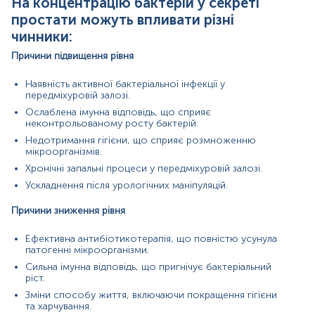
На концентрацію бактерій у секреті
інфекцій.
Оцінка урологічних ускладнень, пов’язаних з
простати можуть впливати різні
інфекціями.
чинники:
Андрологія
Причини підвищення рівня
Аналіз інфекцій, що впливають на чоловічу
Наявність активної бактеріальної інфекції у
фертильність.
передміхуровій залозі.
Визначення мікробних факторів, що впливають на
Ослаблена імунна відповідь, що сприяє
аномалії сперми.
неконтрольованому росту бактерій.
Сексологія
Недотримання гігієни, що сприяє розмноженню
мікроорганізмів.
Дослідження інфекційних причин сексуальної
Хронічні запальні процеси у передміхуровій залозі.
дисфункції.
Визначення зв’язку між хронічними інфекціями та
Ускладнення після урологічних маніпуляцій.
змінами рівня лібідо.
Причини зниження рівня
Інфектологія
Ефективна антибіотикотерапія, що повністю усунула
Виявлення антибіотикостійких бактерій в
патогенні мікроорганізми.
урогенітальних інфекціях
Сильна імунна відповідь, що пригнічує бактеріальний
Діагностика рідкісних або умовно-патогенних
ріст.
мікроорганізмів у секреті простати
Зміни способу життя, включаючи покращення гігієни
На точність дослідження можуть впливати такі фактори:
та харчування.