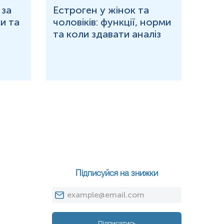
 за
Естроген у жінок та
Що 
и та
чоловіків: функції, норми
дор
та коли здавати аналіз
озн
Підписуйся на знижки
Підписатись