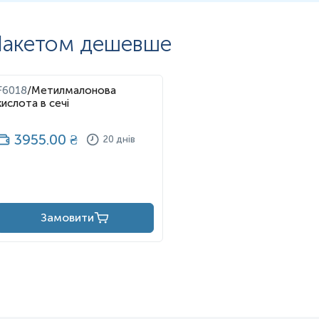
акетом дешевше
F6018
/
Метилмалонова
кислота в сечі
3955.00
₴
20 днів
Замовити