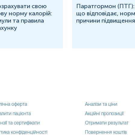
озрахувати свою
Паратгормон (ПТГ):
ву норму калорій:
що відповідає, норм
ули та правила
причини підвищення
ахунку
лічна оферта
Аналізи та ціни
алити пацієнта
Акційні пропозиції
нзії та сертифікати
Отримати результат
тика конфіденційності
Повернення коштів