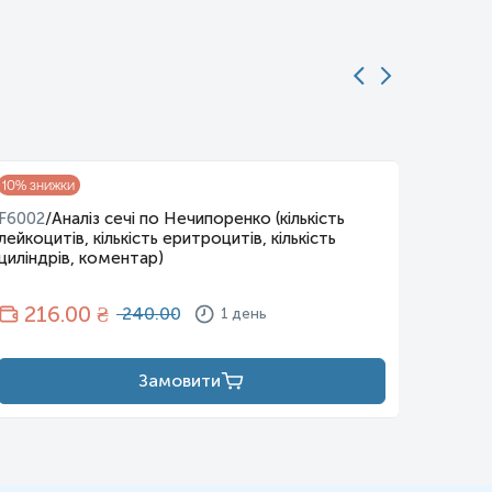
10
% знижки
10
% зни
F6002
/
Аналіз сечі по Нечипоренко (кількість
F6003
/
лейкоцитів, кількість еритроцитів, кількість
кетони 
циліндрів, коментар)
реакція
216
.00 ₴
25
240.00
1 день
Замовити