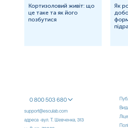
ю
Кортизоловий живіт: що
Як р
це таке та як його
добо
ня у
позбутися
форм
підр
Пуб
0 800 503 680
Вид
support@esculab.com
Ліце
адреса -вул. Т. Шевченка, 313
Полі