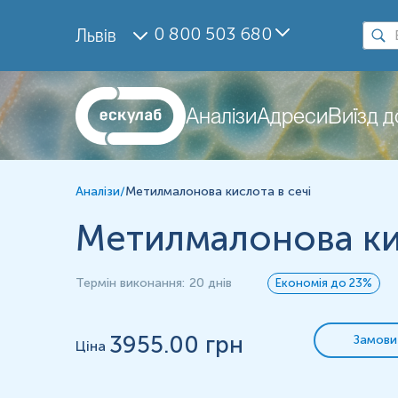
Дослідження
0 800 503 680
Львів
Метилмалонова кислота в сечі (LCMS-MS)
Метилмалонова кислота в сечі (Виміряне значення)
Матеріал
Аналізи
Адреси
Виїзд 
сеча
*
Одиниці вимірювання, референтні значення та діапазон вимірюва
Аналізи
/
Метилмалонова кислота в сечі
Метилмалонова кис
Термін виконання
:
20 днів
Економія до 23%
3955
.00 грн
Замови
Ціна