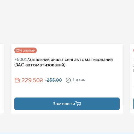
10
% знижки
F6001
/
Загальний аналіз сечі автоматизований
(ЗАС автоматизований)
229.50
₴
255.00
1 день
Замовити