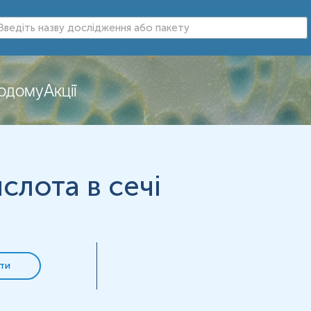
додому
Акції
нь можуть змінюватися у відповідності до зміни тест-систем.
лота в сечі
ти