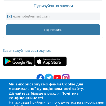
Підписуйся на знижки
Інтерпретація
Знижені
:
Зазвичай не має клінічного значення.
Підписатись
Підвищені
:
Дефіцит В12 (найчастіша причина);
Завантажуй наш застосунок
Порушення функцій нирок (незалежно від В12);
Рідкісні вроджені дефекти метаболізму.
*
Одиниці вимірювання, референтні значення та діапазон
вимірювань можуть змінюватися у відповідності до зміни
тест-систем.
Ми використовуємо файли Cookie для
максимальної функціональності сайту.
© 2009-
2026
| ПСМЛ «Ескулаб»
Дізнайтесь більше в розділі Політика
IT партнер MZ-group
конфіденційності.
Натиснувши Прийняти, Ви погоджуєтесь на використання