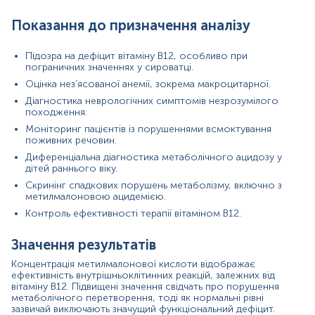
метаболічні стани.
Показання до призначення аналізу
Причини підвищення рівня показника
Дефіцит вітаміну B12 (харчовий, мальабсорбція,
Підозра на дефіцит вітаміну B12, особливо при
перніціозна анемія).
пограничних значеннях у сироватці.
Генетичні дефекти ферментів метаболізму
Оцінка нез’ясованої анемії, зокрема макроцитарної.
метилмалоніл‑КоА.
Діагностика неврологічних симптомів незрозумілого
Ниркова недостатність із порушенням виведення
походження.
метилмалонової кислоти.
Тривалий прийом препаратів, що впливають на
Моніторинг пацієнтів із порушеннями всмоктування
поживних речовин.
метаболізм або всмоктування B12.
Хронічні захворювання шлунково‑кишкового
Диференціальна діагностика метаболічного ацидозу у
тракту, дисбіоз.
дітей раннього віку.
Катаболічні стани або підвищена метаболічна
Скринінг спадкових порушень метаболізму, включно з
потреба.
метилмалоновою ацидемією.
Контроль ефективності терапії вітаміном B12.
Причини зниження рівня показника
Високе надходження або терапевтичне введення
Значення результатів
вітаміну B12.
Підвищена швидкість клубочкової фільтрації.
Концентрація метилмалонової кислоти відображає
ефективність внутрішньоклітинних реакцій, залежних від
Преаналітичні похибки (неналежне зберігання
вітаміну B12. Підвищені значення свідчать про порушення
або транспортування проби).
метаболічного перетворення, тоді як нормальні рівні
Фізіологічні варіації у дітей або під час вагітності.
зазвичай виключають значущий функціональний дефіцит.