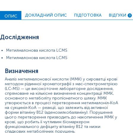
чутливість, що дозволяє виявляти навіть мінімальні
відхилення від норми. Процедура включає екстракцію
ММК із сироватки крові, хроматографічне розділення
ДОКЛАДНИЙ ОПИС
ПІДГОТОВКА
ВІДГУКИ
ОПИС
0
компонентів та подальше мас‑спектрометричне
детектування, що гарантує точність і відтворюваність
результатів.
Дослідження
Аналіз ММК є незамінним у випадках, коли стандартні
показники вітаміну B12 не дають повної клінічної
картини. На відміну від загального рівня B12 у крові,
Метилмалонова кислота LCMS
який може залишатися нормальним при
Метилмалонова кислота LCMS
функціональному дефіциті, концентрація ММК
відображає реальний стан внутрішньоклітинних
метаболічних процесів. Саме тому визначення ММК
Визначення
широко застосовується для ранньої діагностики
Аналіз метилмалонової кислоти (ММК) у сироватці крові
дефіциту B12, оцінки ефективності терапії, а також для
методом рідинної хроматографії з мас‑спектрометрією
виявлення рідкісних генетичних порушень, таких як
(LC‑MS) — це високоточне лабораторне дослідження,
метилмалонова ацидемія.
спрямоване на кількісне визначення концентрації ММК,
основного метаболіту пропіонатного шляху. ММК
Таким чином, аналіз ММК методом LC‑MS є
утворюється в процесі перетворення метилмалоніл‑КоА
високоспеціалізованим, інформативним та клінічно
на сукциніл‑КоА — реакції, що залежить від активної
значущим дослідженням, яке дозволяє виявляти
форми вітаміну B12 (аденозилкобаламіну). Порушення
порушення метаболізму на ранніх етапах,
цього перетворення призводить до накопичення ММК у
крові, що робить її чутливим біомаркером
забезпечуючи точну діагностику та своєчасне
функціонального дефіциту вітаміну B12 та низки
лікування.
спадкових метаболічних порушень.