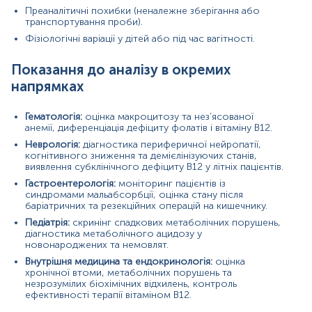
Преаналітичні похибки (неналежне зберігання або
транспортування проби).
Зміст:
Фізіологічні варіації у дітей або під час вагітності.
Маркер
Показання до аналізу в окремих
Показання до призначення
напрямках
Загальна характеристика
Інтерферуючі чинники
Гематологія:
оцінка макроцитозу та нез’ясованої
анемії, диференціація дефіциту фолатів і вітаміну B12.
Інтерпретація
Неврологія:
діагностика периферичної нейропатії,
когнітивного зниження та демієлінізуючих станів,
Маркер
виявлення субклінічного дефіциту B12 у літніх пацієнтів.
Маркер недостатності вітаміну В12
Гастроентерологія:
моніторинг пацієнтів із
синдромами мальабсорбції, оцінка стану після
баріатричних та резекційних операцій на кишечнику.
Показання до призначення
Педіатрія:
скринінг спадкових метаболічних порушень,
діагностика метаболічного ацидозу у
новонароджених та немовлят.
Підозра на дефіцит вітаміну В12;
Внутрішня медицина та ендокринологія:
оцінка
Неврологічні симптоми неясного походження
хронічної втоми, метаболічних порушень та
(парестезії, оніміння, порушення ходи, атаксія,
незрозумілих біохімічних відхилень, контроль
когнітивні зниження, деменція, нейропатії невідомої
ефективності терапії вітаміном B12.
причини);