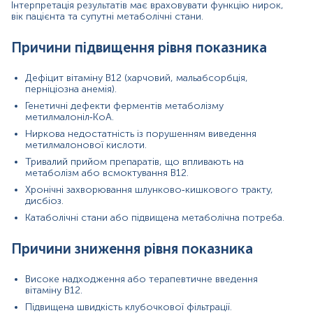
Інтерпретація результатів має враховувати функцію нирок,
Показання до аналізу в окремих напрямках
вік пацієнта та супутні метаболічні стани.
Гематологія:
оцінка макроцитозу та нез’ясованої
анемії, диференціація дефіциту фолатів і вітаміну
Причини підвищення рівня показника
B12.
Неврологія:
діагностика периферичної
Дефіцит вітаміну B12 (харчовий, мальабсорбція,
нейропатії, когнітивного зниження та
перніціозна анемія).
демієлінізуючих станів, виявлення субклінічного
Генетичні дефекти ферментів метаболізму
дефіциту B12 у літніх пацієнтів.
метилмалоніл‑КоА.
Гастроентерологія:
моніторинг пацієнтів із
синдромами мальабсорбції, оцінка стану після
Ниркова недостатність із порушенням виведення
метилмалонової кислоти.
баріатричних та резекційних операцій на
кишечнику.
Тривалий прийом препаратів, що впливають на
Педіатрія:
скринінг спадкових метаболічних
метаболізм або всмоктування B12.
порушень, діагностика метаболічного ацидозу у
Хронічні захворювання шлунково‑кишкового тракту,
новонароджених та немовлят.
дисбіоз.
Внутрішня медицина та ендокринологія:
оцінка
Катаболічні стани або підвищена метаболічна потреба.
хронічної втоми, метаболічних порушень та
незрозумілих біохімічних відхилень, контроль
ефективності терапії вітаміном B12.
Причини зниження рівня показника
Матеріал
Високе надходження або терапевтичне введення
вітаміну B12.
сироватка крові
Підвищена швидкість клубочкової фільтрації.