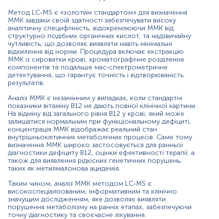
Показання до призначення аналізу
Метод LC‑MS є «золотим стандартом» для визначення
ММК завдяки своїй здатності забезпечувати високу
Підозра на дефіцит вітаміну B12, особливо при
аналітичну специфічність, відокремлюючи ММК від
пограничних значеннях у сироватці.
структурно подібних органічних кислот, та надзвичайну
Оцінка нез’ясованої анемії, зокрема
чутливість, що дозволяє виявляти навіть мінімальні
макроцитарної.
відхилення від норми. Процедура включає екстракцію
Діагностика неврологічних симптомів
ММК із сироватки крові, хроматографічне розділення
компонентів та подальше мас‑спектрометричне
незрозумілого походження.
детектування, що гарантує точність і відтворюваність
Моніторинг пацієнтів із порушеннями
результатів.
всмоктування поживних речовин.
Диференціальна діагностика метаболічного
Аналіз ММК є незамінним у випадках, коли стандартні
ацидозу у дітей раннього віку.
показники вітаміну B12 не дають повної клінічної картини.
Скринінг спадкових порушень метаболізму,
На відміну від загального рівня B12 у крові, який може
включно з метилмалоновою ацидемією.
залишатися нормальним при функціональному дефіциті,
Контроль ефективності терапії вітаміном B12.
концентрація ММК відображає реальний стан
внутрішньоклітинних метаболічних процесів. Саме тому
визначення ММК широко застосовується для ранньої
Значення результатів
діагностики дефіциту B12, оцінки ефективності терапії, а
також для виявлення рідкісних генетичних порушень,
Концентрація метилмалонової кислоти відображає
таких як метилмалонова ацидемія.
ефективність внутрішньоклітинних реакцій, залежних від
вітаміну B12. Підвищені значення свідчать про
Таким чином, аналіз ММК методом LC‑MS є
порушення метаболічного перетворення, тоді як
високоспеціалізованим, інформативним та клінічно
нормальні рівні зазвичай виключають значущий
значущим дослідженням, яке дозволяє виявляти
функціональний дефіцит. Інтерпретація результатів має
порушення метаболізму на ранніх етапах, забезпечуючи
враховувати функцію нирок, вік пацієнта та супутні
точну діагностику та своєчасне лікування.