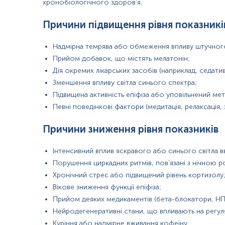
хронобіологічного здоров’я.
Нерегулярний режим сну або нічні пробудження;
Порушення правил збору або зберігання зразка.
Причини підвищення рівня показникі
Матеріал
Надмірна темрява або обмеження впливу штучного с
слина
Прийом добавок, що містять мелатонін;
Дія окремих лікарських засобів (наприклад, седатив
Зменшення впливу світла синього спектра;
Зміст:
Підвищена активність епіфіза або уповільнений мет
Певні поведінкові фактори (медитація, релаксація, 
Синоніми
Маркер
Причини зниження рівня показників
Показання до призначення
Загальна характеристика
Інтенсивний вплив яскравого або синього світла вв
Інтерферуючі чинники
Порушення циркадних ритмів, пов’язані з нічною 
Інтерпретація
Хронічний стрес або підвищений рівень кортизолу
Додаткова інформація
Вікове зниження функції епіфіза;
Прийом деяких медикаментів (бета-блокатори, НП
Синоніми
Нейродегенеративні стани, що впливають на регуля
гормон сну, гормон циркадних ритмів, гормон епіфізу, N-ацетил
Куріння або надмірне вживання кофеїну.