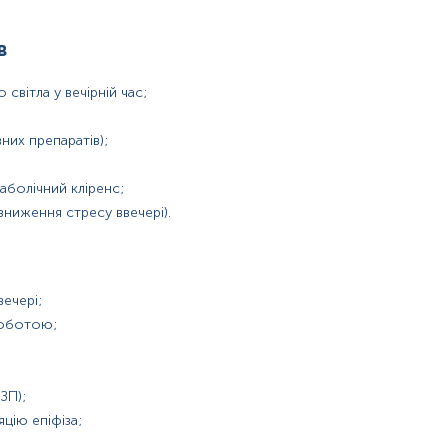
в
вітла у вечірній час;
них препаратів);
аболічний кліренс;
зниження стресу ввечері).
ечері;
роботою;
;
ЗП);
цію епіфіза;
-метокситриптамін