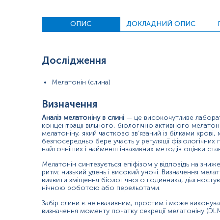
Підозра на дефіцит мелатоніну;
Дослідження якості сну та хронотипу;
ОПИС
ДОКЛАДНИЙ ОПИС
Оцінка сезонних афективних змін;
Контроль ефективності терапії мелатоніном;
Оцінка вираженості джетлагу та адаптації після перельо
Дослідження
Значення результатів
Рівні мелатоніну інтерпретуються з урахуванням очікуваног
Мелатонін (слина)
піком уночі. Відхилення від цього профілю можуть свідчити
синтез мелатоніну. Підвищені чи знижені показники у певні 
Визначення
хронобіологічного здоров’я.
Аналіз мелатоніну в слині
— це високочутливе лаборат
Причини підвищення рівня показників
концентрації вільного, біологічно активного мелатоні
мелатоніну, який частково зв’язаний із білками крові
Надмірна темрява або обмеження впливу штучного світл
безпосередньо бере участь у регуляції фізіологічних 
найточніших і найменш інвазивних методів оцінки ста
Прийом добавок, що містять мелатонін;
Дія окремих лікарських засобів (наприклад, седативних
Мелатонін синтезується епіфізом у відповідь на зниж
Зменшення впливу світла синього спектра;
ритм: низький удень і високий уночі. Визначення мела
Підвищена активність епіфіза або уповільнений метабол
виявити зміщення біологічного годинника, діагностува
Певні поведінкові фактори (медитація, релаксація, зниж
нічною роботою або перельотами.
Забір слини є неінвазивним, простим і може викону
Причини зниження рівня показників
визначення моменту початку секреції мелатоніну (D