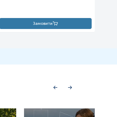
тіонредуктаза та каталаза через передачу сигналу через рецептори
ий поглинач кисневих радикалів, включаючи OH
•
, O2
−•
і активні
антом. Гормон міститься у мітохондріальній рідині у високих
а експресію антиоксидантних ферментів і значні концентрації в
Замовити
атоніну, що утворюються в результаті реакції з активними формами
окисно-відновних реакцій, включають циклічний 3-
ьний ефект. Було проведено кілька досліджень, спрямованих на
важається, що будь-який позитивний імунологічний ефект є
 дослідженнях мелатонін може підвищувати утворення цитокінів і
й діє як довгостроковий індикатор енергетичного стану в
ь, зменшуючи резистентність до нього.
иптофану, який утворюється шляхом шикімату з хоризмату або
з утворенням 5-гідрокситриптофану. Цей проміжний продукт (5-
і є важливим нейромедіатором, але також перетворюється на N-
ворюють N-ацетилсеротонін в мелатонін шляхом метилювання
ивного центру триптофангідроксилази. Цей механізм недостатньо
ися з радикалом THB, утворюючи 4a-пероксиптерин. Потім 4a-