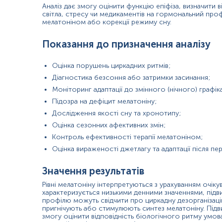
Інтенсивний вплив яскравого або синього світла ввечер
Аналіз дає змогу оцінити функцію епіфіза, визначити 
Порушення циркадних ритмів, пов’язані з нічною робо
світла, стресу чи медикаментів на гормональний проф
Хронічний стрес або підвищений рівень кортизолу;
мелатоніном або корекції режиму сну.
Вікове зниження функції епіфіза;
Прийом деяких медикаментів (бета-блокатори, НПЗП);
Показання до призначення аналізу
Нейродегенеративні стани, що впливають на регуляцію 
Куріння або надмірне вживання кофеїну.
Оцінка порушень циркадних ритмів;
Покази до призначення аналізу в окремих напрямках
Діагностика безсоння або затримки засинання;
Моніторинг адаптації до змінного (нічного) графік
Сомнологія: діагностика синдрому затримки фази сну,
Підозра на дефіцит мелатоніну;
Ендокринологія: оцінка функції епіфіза та гормональних
Психіатрія: дослідження розладів настрою з циркадни
Дослідження якості сну та хронотипу;
Медицина праці: контроль адаптації до нічних змін.
Оцінка сезонних афективних змін;
Спортивна медицина: оптимізація режимів тренувань і 
Контроль ефективності терапії мелатоніном;
Тревел‑медицина: оцінка джетлагу та ефективності заход
Оцінка вираженості джетлагу та адаптації після пер
Що може вплинути на результати
Значення результатів
Час відбору проби відносно циклу світло–темрява;
Вплив яскравого або синього світла перед тестування
Рівні мелатоніну інтерпретуються з урахуванням очі
характеризується низькими денними значеннями, підвищ
Вживання кофеїну, алкоголю або нікотину;
профілю можуть свідчити про циркадну дезорганізаці
Прийом добавок, що містять мелатонін;
пригнічують або стимулюють синтез мелатоніну. Підви
Медикаменти, що впливають на синтез або метаболізм 
змогу оцінити відповідність біологічного ритму умов
Рівень стресу та коливання кортизолу;