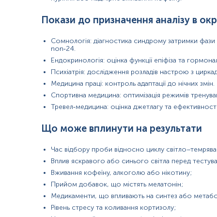
Маркер
Покази до призначення аналізу в ок
Маркер функціональної активності епіфізу
Сомнологія: діагностика синдрому затримки фази
non‑24.
Показання до призначення
Ендокринологія: оцінка функції епіфіза та гормона
Психіатрія: дослідження розладів настрою з цирк
При порушеннях фізіологічного перебігу сну та неспання;
Медицина праці: контроль адаптації до нічних змін.
При сезонних афективних розладах;
Спортивна медицина: оптимізація режимів тренуван
При вираженій втомлюваності;
Тревел‑медицина: оцінка джетлагу та ефективності 
При зниженні працездатності;
При підвищеній роздратованості, депресивних станах, тривожн
Що може вплинути на результати
При порушеннях серцевого ритму;
При розсіяному склерозі;
Час відбору проби відносно циклу світло–темрява
При порушеннях формування статевих органів, вторинних стат
Вплив яскравого або синього світла перед тестув
При порушеннях менструального циклу в жінок;
Вживання кофеїну, алкоголю або нікотину;
При гіперпластичних процесах ендометрію, яєчників на тлі гіпе
Прийом добавок, що містять мелатонін;
Для контролю терапії препаратами мелатоніну та перед їх приз
Медикаменти, що впливають на синтез або метабо
Рівень стресу та коливання кортизолу;
Обстеження пацієнтів з інсулінрезистентністю та повʼязаних