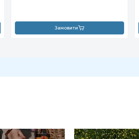
нтів, таких як супероксиддисмутаза, глутатіонпероксидаза, глута
, був вперше зареєстрований у 1993 році. In vitro він діє як прям
 за вітамін Е і вважається найефективнішим ліпофільним антиоксид
 здатність мелатоніну поглинати вільні радикали, непрямий вплив н
Замовити
логічну функцію як мітохондріальний антиоксидант. Метаболіти мел
вільні радикали. До таких речовин, що утворюються в результаті 
K) і N1-ацетил-5-метоксикінурамін (AMK).
цієї взаємодії неясні. Найбільш актуальним видається протизапал
ть наявних даних базується на невеликих неповних дослідженнях. В
), які експресуються в імунокомпетентних клітинах. У доклінічних
абутим імунодефіцитам.
и збільшення ваги, полягає в його гальмівній дії на лептин, яки
 мелатонін може допомогти відновити чутливість до лептину вден
арбоксилювання, ацетилювання та метилювання, починаючи з L-тр
ан гідроксилюється на індольному кільці триптофангідроксилазою 
офандекарбоксилазою з утворенням серотоніну, який сам по соб
 Гідроксиіндол О-метилтрансфераза і S-аденозилметіонін перет
(THB) повинен спочатку прореагувати з оксигеном і залізом акт
е призвести до утворення супероксиду, який може рекомбінуват