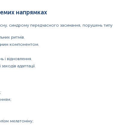
ремих напрямках
 сну, синдрому передчасного засинання, порушень типу
льних ритмів.
адним компонентом.
ь і відновлення.
заходів адаптації.
ості;
;
евих ознак;
анням;
рестрогенії;
наченням;
лізм мелатоніну;
 з нею порушеннями вуглеводного обміну, метаболічним синдромо