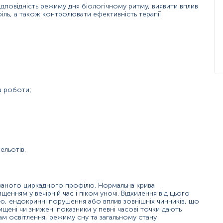
і;
відповідність режиму дня біологічному ритму, виявити вплив
тою;
іль, а також контролювати ефективність терапії
епіфіза;
а роботи;
 синдрому передчасного засинання, порушень типу non‑24.
 ритмів.
м компонентом.
відновлення.
ів адаптації.
ельотів.
м;
куваного циркадного профілю. Нормальна крива
енням у вечірній час і піком уночі. Відхилення від цього
ю, ендокринні порушення або вплив зовнішніх чинників, що
щені чи знижені показники у певні часові точки дають
мелатоніну;
ам освітлення, режиму сну та загальному стану