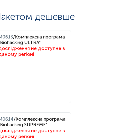
акетом дешевше
M0613
/
Комплексна програма
"Biohacking ULTRA"
дослідження не доступне в
зькими денними значеннями, підвищенням у вечірній час і
даному регіоні
ив зовнішніх чинників, що пригнічують або стимулюють
 ритму умовам освітлення, режиму сну та загальному стану
M0614
/
Комплексна програма
"Biohacking SUPREME"
дослідження не доступне в
даному регіоні