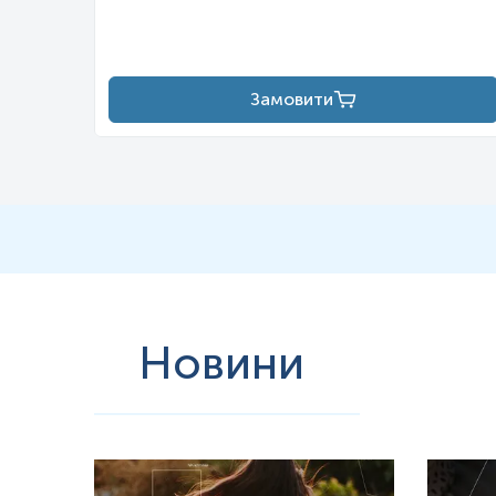
у мітохондріях, що також сприяє експресії антиоксидантних ферме
мелатоніну.
Мелатонін, як потужний антиоксидант і поглинач вільних радикалів
форми азоту NO
•
. Було доведено, що мелатонін вдвічі активніший
концентраціях, які значно перевищують його вміст у плазмі. Через
Замовити
мітохондріях, ряд авторів вказали, що він виконує важливу фізіо
кисню або активними формами азоту, також реагують і зменшують 
гідроксимелатонін, N1-ацетил-N2-форміл-5-метоксикінурамін (AFM
Хоча відомо, що мелатонін взаємодіє з імунною системою, деталі 
оцінку ефективності мелатоніну в лікуванні захворювань. Більшіс
результатом дії мелатоніну на високоафінні рецептори (MT1 і MT2
стимулювати розмноження Т-клітин і, таким чином, протидіяти н
Можливий механізм, за допомогою якого мелатонін може регулюват
організмі людини. Пригнічуючи його дію поза годинами неспання,
Біосинтез мелатоніну відбувається шляхом гідроксилювання, дек
отримується в результаті катаболізму білка. Спочатку L-триптоф
Новини
HTP) декарбоксилюється піридоксальфосфатом і 5-гідрокситрипт
ацетилсеротонін серотонін-N-ацетилтрансферазою з ацетил-КоА.
гідроксильної групи.
Щоб гідроксилювати L-триптофан, кофактор тетрагідробіоптерин 
вивчений, але науковцями було запропоновано два механізми:
Повільне перенесення одного електрона від THB до O
2
мож