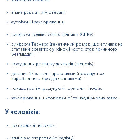
зловживання алкоголем.
вплив радіації, хіміотерапії;
синдром Клайнфельтера;
аутоімунні захворювання.
порушення розвитку статевих залоз (агенезія або
дисгенезія яєчок);
синдром полікістозних яєчників (СПКЯ);
синдром Тернера (генетичний розлад, що впливає на
гонадотропінпродукуючі гормони гіпофіза.
статевий розвиток у жінок і часто стає причиною
безпліддя);
У дітей високий рівень ЛГ разом із високим рівнем
фолікулостимулюючого гормону може свідчити про
порушення розвитку яєчників (агенезія);
початок статевого дозрівання в найближчий час. Якщо
це відбувається до 9 років у дівчинки або до 10 років у
дефіцит 17-альфа-гідроксилази (порушується
хлопчика (передчасне статеве дозрівання), це може
вироблення стероїдів яєчниками);
бути ознакою:
гонадотропінпродукуючі гормони гіпофіза;
пухлини центральної нервової системи;
захворювання щитоподібної та надниркових залоз.
черепно-мозкової травми;
У чоловіків:
запальних захворювань мозку (менінгіт,
енцефаліт).
пошкодження яєчок:
Причини зниження рівня:
вплив хіміотерапії або радіації;