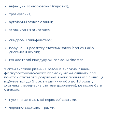
У жінок і чоловіків:
інфекційні захворювання (паротит);
ураження гіпофіза або гіпоталамуса
(гіперпролактинемія, гіпопітуїтаризм);
травмування;
розлади харчової поведінки.
аутоімунні захворювання;
зловживання алкоголем.
У дітей може означати затримку статевого дозрівання,
причиною якої є:
синдром Клайнфельтера;
ураження яєчок або яєчників;
порушення розвитку статевих залоз (агенезія або
синдром Тернера у дівчат;
дисгенезія яєчок);
синдром Клайнфельтера у хлопчиків;
гонадотропінпродукуючі гормони гіпофіза.
дефіцит гормонів;
У дітей високий рівень ЛГ разом із високим рівнем
фолікулостимулюючого гормону може свідчити про
розлад харчової поведінки.
початок статевого дозрівання в найближчий час. Якщо це
відбувається до 9 років у дівчинки або до 10 років у
Норма лютеїнізуючого гормону
в чоловіків становить
хлопчика (передчасне статеве дозрівання), це може бути
ознакою:
0,8-7,6 мМО/мл, натомість у жінок залежить від фази
менструального циклу (фолікулярна фаза - 1,1-11,6
мМО/мл, середина циклу - 17,0-77,0 мМО/мл,
пухлини центральної нервової системи;
лютеїнізуюча фаза - < 14,7 мМО/мл).
черепно-мозкової травми;
Високий рівень ЛГ
у жінок може бути причиною