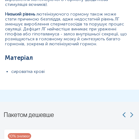
Інтерферуючі чинники
стимуляція яєчників).
Інтерпретація
Низький рівень
лютеїнізуючого гормону також може
Діапазон вимірювань
стати причиною безпліддя, адже недостатній рівень ЛГ
зменшує вироблення сперматозоїдів та порушує процес
Додаткова інформація
овуляції. Дефіцит ЛГ найчастіше виникає при ураженні
гіпофіза або гіпоталамуса - залоз внутрішньої секреції, що
Синоніми
розміщуються в головному мозку й синтезують багато
гормонів, зокрема й лютеїнізуючий гормон.
лютропін, лютрофін, лютеотропін, глікопротеїдний
гонадотропний гормон
Матеріал
Маркер
сироватка крові
Маркер порушень гіпоталамо-гіпофізарно-гонадної
системи
Показання до призначення
Чоловіки:
Пакетом дешевше
Діагностика первинного гіпогонадизму;
Діагностика вторинного гіпогонадизму;
Непліддя;
10
% знижки
Зниження статевого потягу;