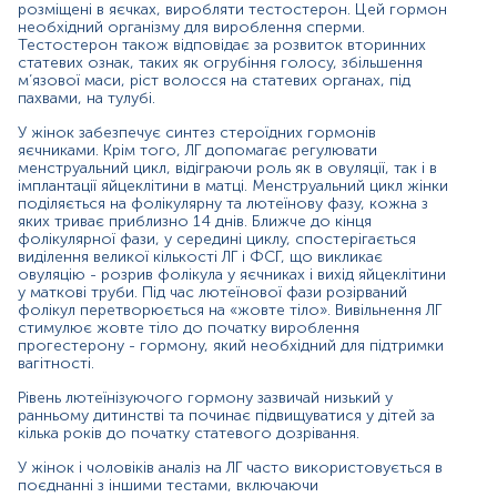
розміщені в яєчках, виробляти тестостерон. Цей гормон
необхідний організму для вироблення сперми.
Показання до призначення:
Тестостерон також відповідає за розвиток вторинних
У жінок:
статевих ознак, таких як огрубіння голосу, збільшення
м’язової маси, ріст волосся на статевих органах, під
виявлення причини безпліддя (після 12 місяців
пахвами, на тулубі.
регулярного статевого життя);
У жінок забезпечує синтез стероїдних гормонів
визначення причини нерегулярних або
яєчниками. Крім того, ЛГ допомагає регулювати
припинених менструацій;
менструальний цикл, відіграючи роль як в овуляції, так і в
імплантації яйцеклітини в матці. Менструальний цикл жінки
діагностика початку менопаузи або
поділяється на фолікулярну та лютеїнову фазу, кожна з
яких триває приблизно 14 днів. Ближче до кінця
пременопаузи;
фолікулярної фази, у середині циклу, спостерігається
виділення великої кількості ЛГ і ФСГ, що викликає
визначення часу настання овуляції;
овуляцію - розрив фолікула у яєчниках і вихід яйцеклітини
у маткові труби. Під час лютеїнової фази розірваний
діагностика гонадотропінсекретуючих пухлин
фолікул перетворюється на «жовте тіло». Вивільнення ЛГ
гіпофіза;
стимулює жовте тіло до початку вироблення
прогестерону - гормону, який необхідний для підтримки
виявлення причини аномальних маткових
вагітності.
кровотеч.
Рівень лютеїнізуючого гормону зазвичай низький у
У чоловіків:
ранньому дитинстві та починає підвищуватися у дітей за
кілька років до початку статевого дозрівання.
виявлення причини безпліддя;
У жінок і чоловіків аналіз на ЛГ часто використовується в
зниження статевого потягу;
поєднанні з іншими тестами, включаючи