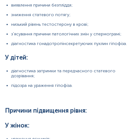
синдром полікістозних яєчників (СПКЯ);
виявлення причини безпліддя;
синдром Тернера (генетичний розлад, що
зниження статевого потягу;
впливає на статевий розвиток у жінок і часто
стає причиною безпліддя);
низький рівень тестостерону в крові;
порушення розвитку яєчників (агенезія);
з'ясування причини патологічних змін у спермограмі;
діагностика гонадотропінсекретуючих пухлин гіпофіза.
дефіцит 17-альфа-гідроксилази (порушується
вироблення стероїдів яєчниками);
У дітей:
гонадотропінпродукуючі гормони гіпофіза;
захворювання щитоподібної та надниркових
діагностика затримки та передчасного статевого
залоз.
дозрівання;
підозра на ураження гіпофіза.
У чоловіків:
пошкодження яєчок:
вплив хіміотерапії або радіації;
Причини підвищення рівня:
інфекційні захворювання (паротит);
У жінок:
травмування;
аутоімунні захворювання;
ураження яєчників: