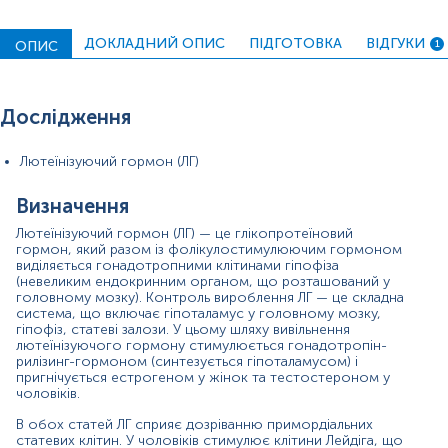
пахвами, на тулубі.
У жінок забезпечує синтез стероїдних гормонів
ДОКЛАДНИЙ ОПИС
ПІДГОТОВКА
ВІДГУКИ
ОПИС
1
яєчниками. Крім того, ЛГ допомагає регулювати
менструальний цикл, відіграючи роль як в овуляції, так і
в імплантації яйцеклітини в матці. Менструальний цикл
жінки поділяється на фолікулярну та лютеїнову фазу,
Дослідження
кожна з яких триває приблизно 14 днів. Ближче до кінця
фолікулярної фази, у середині циклу, спостерігається
Лютеїнізуючий гормон (ЛГ)
виділення великої кількості ЛГ і ФСГ, що викликає
овуляцію - розрив фолікула у яєчниках і вихід
яйцеклітини у маткові труби. Під час лютеїнової фази
Визначення
розірваний фолікул перетворюється на «жовте тіло».
Лютеїнізуючий гормон (ЛГ) — це глікопротеїновий
Вивільнення ЛГ стимулює жовте тіло до початку
гормон, який разом із фолікулостимулюючим гормоном
вироблення прогестерону - гормону, який необхідний
виділяється гонадотропними клітинами гіпофіза
для підтримки вагітності.
(невеликим ендокринним органом, що розташований у
головному мозку). Контроль вироблення ЛГ — це складна
Рівень лютеїнізуючого гормону зазвичай низький у
система, що включає гіпоталамус у головному мозку,
ранньому дитинстві та починає підвищуватися у дітей
гіпофіз, статеві залози. У цьому шляху вивільнення
за кілька років до початку статевого дозрівання.
лютеїнізуючого гормону стимулюється гонадотропін-
рилізинг-гормоном (синтезується гіпоталамусом) і
У жінок і чоловіків аналіз на ЛГ часто використовується
пригнічується естрогеном у жінок та тестостероном у
в поєднанні з іншими тестами, включаючи
чоловіків.
фолікулостимулюючий гормон, тестостерон,
В обох статей ЛГ сприяє дозріванню примордіальних
естрадіол і прогестерон, щоб допомогти
статевих клітин. У чоловіків стимулює клітини Лейдіга, що
діагностувати різні патології.