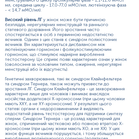
менструального циклу (фолікулярна фаза - 1,1-11,6 мМО/
яєчників).
мл, середина циклу - 17,0-77,0 мМО/мл, лютеїнізуюча фаза
- < 14,7 мМО/мл).
Низький рівень
лютеїнізуючого гормону також може
стати причиною безпліддя, адже недостатній рівень ЛГ
Високий рівень ЛГ
у жінок може бути причиною
зменшує вироблення сперматозоїдів та порушує
безпліддя, нерегулярних менструацій та раннього
процес овуляції. Дефіцит ЛГ найчастіше виникає при
статевого дозрівання. Його зростання часто
спостерігається в осіб з первинною недостатністю
ураженні гіпофіза або гіпоталамуса - залоз внутрішньої
яєчників. Одним з цих станів є синдром полікістозних
секреції, що розміщуються в головному мозку й
яєчників. Він характеризується дисбалансом між
синтезують багато гормонів, зокрема й лютеїнізуючий
лютеїнізуючим гормоном і фолікулостимулюючим
гормон.
гормоном, що стимулює надмірне вироблення
тестостерону. Це сприяє появі характерних ознак у жінок
Матеріал
(оволосіння за чоловічим типом, ожиріння, нерегулярні
менструації або їх відсутність).
сироватка крові
Генетичні захворювання, такі як синдром Клайнфельтера
та синдром Тернера, також можуть призвести до
зростання ЛГ. Синдром Клайнфельтера - це захворювання
Зміст:
характерне лише для чоловіків і виникає внаслідок
носійства додаткової Х-хромосоми (при цьому чоловіки
мають XXY, а не XY-хромосоми). У результаті цього
статеві органи є недорозвиненими й виділяють
Синоніми
недостатній рівень тестостерону для підтримки синтезу
Маркер
сперми. Синдром Тернера - це розлад характерний для
жінок, спричинений частковою або повною втратою Х-
Показання до призначення
хромосоми (при цьому жінки мають XO, а не XX). У цих
Загальна характеристика
жінок функція яєчників порушується, і тому збільшується
вироблення лютеїнізуючого гормону (додаткова