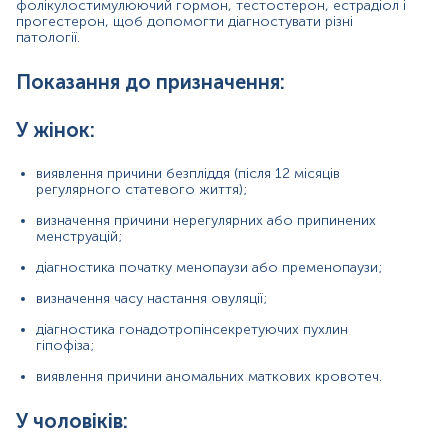
фолікулостимулюючий гормон, тестостерон, естрадіол і
низький рівень тестостерону в крові;
прогестерон, щоб допомогти діагностувати різні
патології.
з'ясування причини патологічних змін у
спермограмі;
Показання до призначення:
діагностика гонадотропінсекретуючих пухлин
гіпофіза.
У жінок:
У дітей:
виявлення причини безпліддя (після 12 місяців
діагностика затримки та передчасного статевого
регулярного статевого життя);
дозрівання;
визначення причини нерегулярних або припинених
менструацій;
підозра на ураження гіпофіза.
діагностика початку менопаузи або пременопаузи;
визначення часу настання овуляції;
Причини підвищення рівня:
У жінок:
діагностика гонадотропінсекретуючих пухлин
гіпофіза;
ураження яєчників:
виявлення причини аномальних маткових кровотеч.
вплив радіації, хіміотерапії;
У чоловіків:
аутоімунні захворювання.