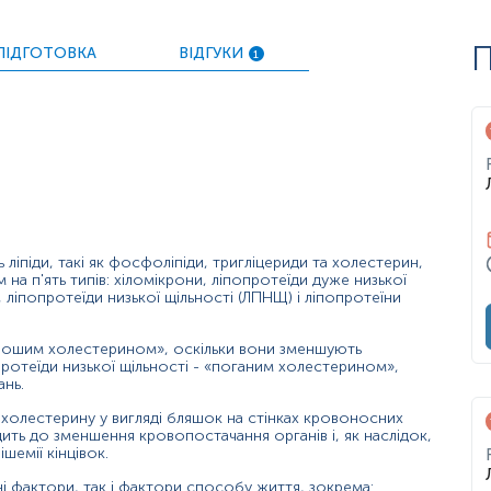
ику розвитку серцево-судинної патології у найближчі 10 рок
П
ПІДГОТОВКА
ВІДГУКИ
1
 ліпіди, такі як фосфоліпіди, тригліцериди та холестерин,
лексно, з урахуванням анамнезу, інструментальних методів д
м на п'ять типів: хіломікрони, ліпопротеїди дуже низької
 ліпопротеїди низької щільності (ЛПНЩ) і ліпопротеїни
орошим холестерином», оскільки вони зменшують
опротеїди низької щільності - «поганим холестерином»,
у осіб з:
нь.
холестерину у вигляді бляшок на стінках кровоносних
ить до зменшення кровопостачання органів і, як наслідок,
ішемії кінцівок.
і фактори, так і фактори способу життя, зокрема: