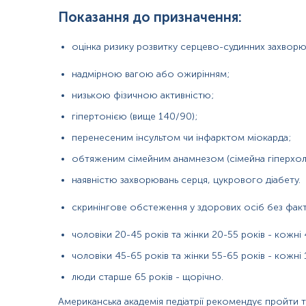
Показання до призначення:
гіпотиреоз;
хронічна ниркова недостатність;
оцінка ризику розвитку серцево-судинних захворюв
сімейна гіперхолестеринемія;
надмірною вагою або ожирінням;
цукровий діабет;
низькою фізичною активністю;
захворювання печінки;
гіпертонією (вище 140/90);
вагітність;
перенесеним інсультом чи інфарктом міокарда;
обтяженим сімейним анамнезом (сімейна гіперхол
прийом деяких препаратів (глюкокортикостероїди, петль
наявністю захворювань серця, цукрового діабету.
розлади вживання алкоголю;
ожиріння.
скринінгове обстеження у здорових осіб без факт
Причини зниження рівня:
чоловіки 20-45 років та жінки 20-55 років - кожні 
Низький рівень холестерину ЛПНЩ асоціюється зі знижени
чоловіки 45-65 років та жінки 55-65 років - кожні 
люди старше 65 років - щорічно.
гіпертиреоз;
Американська академія педіатрії рекомендує пройти тес
синдром мальабсорбції (порушення всмоктування пож