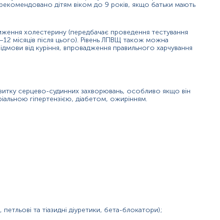
г рекомендовано дітям віком до 9 років, якщо батьки мають
рними кислотами та холестерином;
ниження холестерину (передбачає проведення тестування
–12 місяців після цього). Рівень ЛПВЩ також можна
відмови від куріння, впровадження правильного харчування
 якому відбувається швидкий метаболізм ЛПНЩ);
витку серцево-судинних захворювань, особливо якщо він
ріальною гіпертензією, діабетом, ожирінням.
петльові та тіазидні діуретики, бета-блокатори);