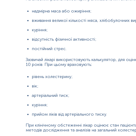
перенесеним інсультом чи інфарктом міокарда;
надмірна маса або ожиріння;
обтяженим сімейним анамнезом (сімейна гіперхолесте
вживання великої кількості мяса, хлібобулочних в
куріння;
наявністю захворювань серця, цукрового діабету.
відсутність фізичної активності;
скринінгове обстеження у здорових осіб без факторів 
постійний стрес.
чоловіки 20-45 років та жінки 20-55 років - кожні 4-6 р
Зазвичай лікарі використовують калькулятор, для оцін
чоловіки 45-65 років та жінки 55-65 років - кожні 1-2 р
10 років. При цьому враховують:
люди старше 65 років - щорічно.
рівень холестерину;
Американська академія педіатрії рекомендує пройти тестування
вік;
віком до 9 років, якщо батьки мають порушення в ліпідограмі
артеріальний тиск;
оцінка ефективності лікування препаратами для знижен
куріння;
цього). Рівень ЛПВЩ також можна перевірити після змі
прийом ліків від артеріального тиску.
Причини підвищення рівня:
При клінічному обстеженні лікар оцінює стан пацієнт
Високий рівень ЛПНЩ означає підвищення ризику розвитку 
методів дослідження та аналізів на загальний холест
гіпертензією, діабетом, ожирінням.