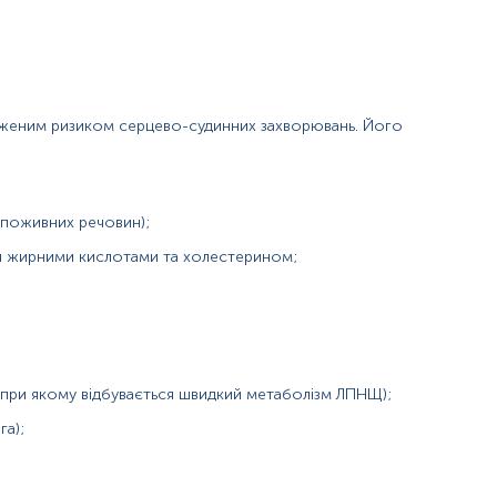
иженим ризиком серцево-судинних захворювань. Його
 поживних речовин);
и жирними кислотами та холестерином;
, атерогенна фракція холестерину, Low-Density Lipoprotein, LDL
 при якому відбувається швидкий метаболізм ЛПНЩ);
инних ускладнень.
а);
чному навантаженні (підозра на ІХС), підвищений артеріальний ти