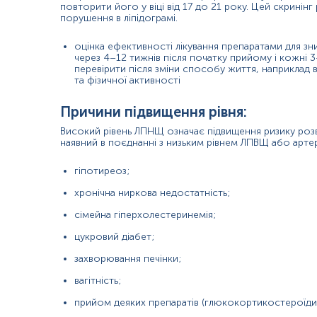
повторити його у віці від 17 до 21 року. Цей скринін
порушення в ліпідограмі.
недостатнє споживання їжі збагаченої насиченими жи
хронічні інфекції (гепатит С);
оцінка ефективності лікування препаратами для з
через 4–12 тижнів після початку прийому і кожні 3
перевірити після зміни способу життя, наприклад 
анемія;
та фізичної активності
важкі захворювання печінки;
Причини підвищення рівня:
гіпобеталіпопротеїнемія (спадкове захворювання, при
Високий рівень ЛПНЩ означає підвищення ризику роз
наявний в поєднанні з низьким рівнем ЛПВЩ або арте
абеталіпопротеїнемія (синдром Бессена-Корнцвейга);
хвороба Андерсена;
гіпотиреоз;
хронічна ниркова недостатність;
хронічна обструктивна хвороба легень;
сімейна гіперхолестеринемія;
онкологічні захворювання кісткового мозку.
цукровий діабет;
захворювання печінки;
Матеріал
вагітність;
сироватка крові
прийом деяких препаратів (глюкокортикостероїди, 