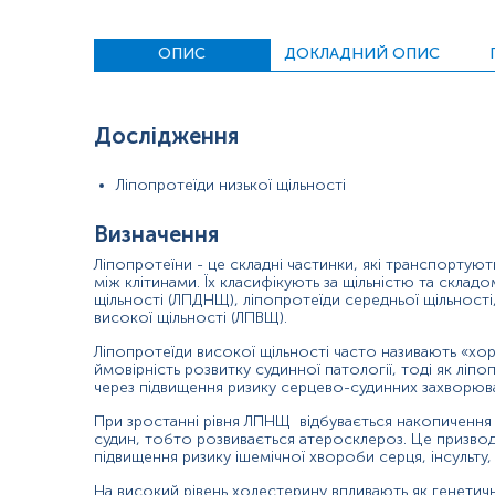
постійний стрес.
Зазвичай лікарі використовують калькулятор, для оцінки риз
ОПИС
ДОКЛАДНИЙ ОПИС
рівень холестерину;
вік;
Дослідження
артеріальний тиск;
Ліпопротеїди низької щільності
куріння;
Визначення
прийом ліків від артеріального тиску.
Ліпопротеїни - це складні частинки, які транспортують
При клінічному обстеженні лікар оцінює стан пацієнта комп
між клітинами. Їх класифікують за щільністю та складо
ЛПНЩ.
щільності (ЛПДНЩ), ліпопротеїди середньої щільності,
високої щільності (ЛПВЩ).
Показання до призначення:
Ліпопротеїди високої щільності часто називають «х
ймовірність розвитку судинної патології, тоді як ліп
оцінка ризику розвитку серцево-судинних захворювань 
через підвищення ризику серцево-судинних захворюва
надмірною вагою або ожирінням;
При зростанні рівня ЛПНЩ відбувається накопичення 
судин, тобто розвивається атеросклероз. Це призвод
низькою фізичною активністю;
підвищення ризику ішемічної хвороби серця, інсульту, 
гіпертонією (вище 140/90);
На високий рівень холестерину впливають як генетичн