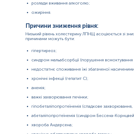
розлади вживання алкоголю;
Зміст:
ожиріння.
Синоніми
Причини зниження рівня:
Маркер
Низький рівень холестерину ЛПНЩ асоціюється зі зн
причинами можуть бути:
Показання до призначення
Загальна характеристика
гіпертиреоз;
Інтерферуючі чинники
синдром мальабсорбції (порушення всмоктування
Інтерпретація
недостатнє споживання їжі збагаченої насиченим
Синоніми
хронічні інфекції (гепатит С);
Ліпопротеїни низької щільності, ЛПНЩ, ЛПНЩ-холестерин, Х-ЛПНЩ
анемія;
Atherogenic lipoprotein.
важкі захворювання печінки;
Маркер
гіпобеталіпопротеїнемія (спадкове захворювання,
ЛПНЩ — ключовий маркер атерогенного ризику та серцево-суд
абеталіпопротеїнемія (синдром Бессена-Корнцвейг
Показання до призначення
хвороба Андерсена;
Клінічні скарги та симптоми
: біль у грудях, задишка при фізи