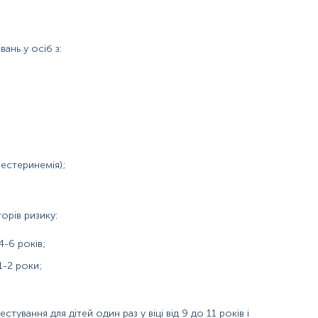
ань у осіб з:
естеринемія);
ові та тіазидні діуретики, бета-блокатори);
орів ризику:
4-6 років;
м ризиком серцево-судинних захворювань. Його причинами
1-2 роки;
тування для дітей один раз у віці від 9 до 11 років і
ивних речовин);