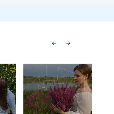
iliensis. Цей вид захворювання є ендемічним в багатьох регіонах,
офаги, де розмножуються. Це призводить до локального запалення,
азвичай безболісні, з чіткими краями і грануляційною тканиною;
ну слабкість і втому. Діагностика базується на серологічних
мериці. Ця форма часто виникає як ускладнення шкірного
і глотки, де викликають запалення та некроз. Клінічні прояви
 (ураження носових проходів може призвести до порушення
и проявами, тоді як хронічна може бути малосимптомною та
.
одами діагностики є:
мастиготи Leishmania.
екцію.
 що є високочутливим та специфічним методом діагностики.
 зараження та визначити контингент осіб, що потребують