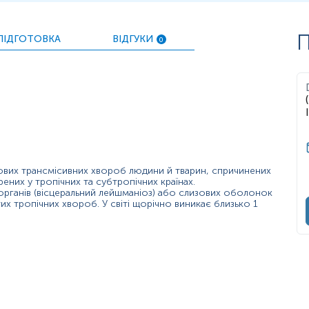
П
ПІДГОТОВКА
ВІДГУКИ
0
donovani в організмі
вих трансмісивних хвороб людини й тварин, спричинених
ка без очевидної причини, анемія та втрата ваги, збільшення селез
ених у тропічних та субтропічних країнах.
органів (вісцеральний лейшманіоз) або слизових оболонок
тих тропічних хвороб. У світі щорічно виникає близько 1
омарів у зонах, де відомий лейшманіоз;
 чи хронічний перебіг хвороби;
вних хвороб людини й тварин, спричинених різними видами найпр