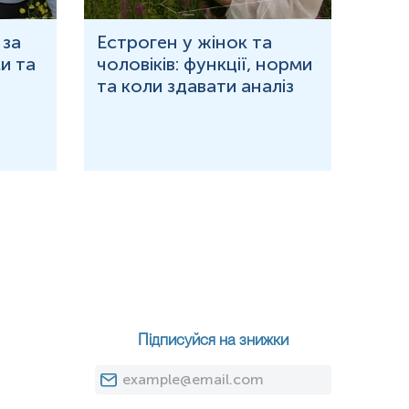
 за
Естроген у жінок та
Що 
и та
чоловіків: функції, норми
дор
та коли здавати аналіз
озн
й’’, то це говорить про існуючу чи перенесену інфекцію та
єнта до паразита.
Підписуйся на знижки