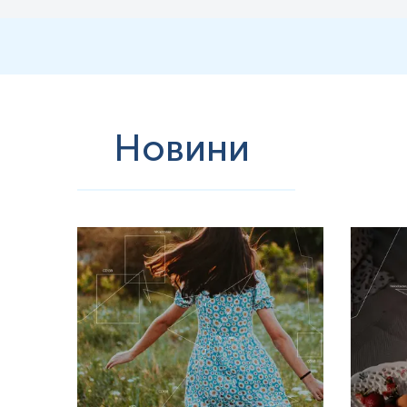
·
шкірний лейшманіоз викликається кількома видами Leishmania, 
зокрема в Південній Америці, Африці та частинах Азії. Після уку
утворення виразок і можливої вторинної бактеріальної інфекції. К
лімфаденопатія може спостерігатися у прилеглих лімфатичних вузл
тестах з визначенням специфічних антитіл.
·
шкірно-слизовий лейшманіоз, який викликається Leishmania br
лейшманіозу. Після первинного інфікування паразити можуть поши
включають ураження слизових оболонок (набряк і виразки в рото
Новини
дихання); дискомфорт і біль у зоні ураження. Діагностика включає 
Види перебігу та форми хвороби:
Лейшманіоз може перебігати в кількох формах: гостра, хронічна
тривати протягом років. Латентна форма може проявлятися лише в
Діагностика
Діагностика лейшманіозу базується на комплексному підході, що 
·
Мікроскопічний аналіз — вивчення мазків крові, біоптатів шк
·
Серологічні тести — визначення специфічних антитіл за допо
·
Полімеразна ланцюгова реакція (ПЛР) — молекулярний метод,
Важливою складовою діагностики є ретельна оцінка епідеміологіч
профілактичних заходів.