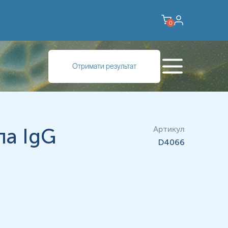
0
видами найпростіших роду Leishmania і поширених у
Отримати результат
) або слизових оболонок і шкіри (шкірний лейшманіоз).
ла IgG
Артикул
D4066