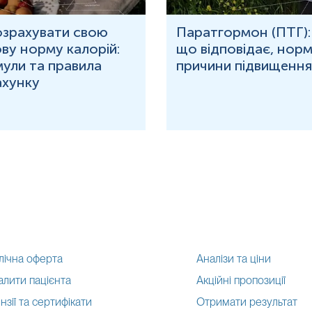
озрахувати свою
Паратгормон (ПТГ):
ву норму калорій:
що відповідає, норм
ули та правила
причини підвищення
ахунку
Підвищені
:
рівень антитіл проти збудника.
Якщо результат – ‘’позитивни
довано повторити аналіз
наявність антитіл у крові паці
анів, що пригнічують
нь можуть змінюватися у відповідності до зміни тест-систем.
лічна оферта
Аналізи та ціни
алити пацієнта
Акційні пропозиції
нзії та сертифікати
Отримати результат