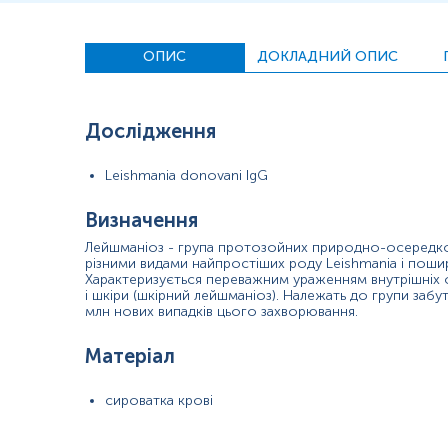
Інтерпретація
Синоніми
ОПИС
ДОКЛАДНИЙ ОПИС
Вісцеральний лейшманіоз, kala-azar
Маркер
Дослідження
Серологічний маркер для виявлення імунної пам'яті до Leishmania 
Leishmania donovani IgG
Показання до призначення
Визначення
П
окази до призначення:
Лейшманіоз - група протозойних природно-осередко
·
При наявності у пацієнта таких симптомів як хронічна лихоман
різними видами найпростіших роду Leishmania і пошир
епідеміологічному анамнезі;
Характеризується переважним ураженням внутрішніх 
і шкіри (шкірний лейшманіоз). Належать до групи забу
·
Якщо у пацієнта був контакт з інфікованими особами, укуси к
млн нових випадків цього захворювання.
·
При перенесеному раніше лейшманіозі і підозрі на латентний
Матеріал
·
Для моніторингу ефективності лікування.
сироватка крові
Загальна характеристика
Лейшманіоз - група протозойних природно-осередкових трансміси