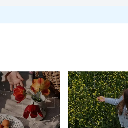
найбільш поширеними з яких є Leishmania major та Leishmania braz
су самки комара паразити потрапляють у шкіру, проникаючи в макр
лінічні прояви шкірного лейшманіозу включають виразки на шкірі, з
ах; системні симптоми можуть бути легкими, але включають загаль
aziliensis, переважно зустрічається в Центральній та Південній А
рюватися з кровотоком до слизових оболонок, зокрема рота, носа 
вій порожнині, носі, глотці); симптоми дихальної недостатності
серологічні тести з визначенням антитіл до Leishmania.
 та латентна. Гостра форма супроводжується яскравими клінічним
 умовах імунної недостатності, коли активуються сплячі паразити
включає клінічні дані та лабораторні дослідження. Основними мет
іри або кісткового мозку, де вдається виявити промастиготи або а
могою ІФА, що дозволяє оцінити імунну відповідь організму на інф
 що дозволяє виявити ДНК паразита в зразках тканини або крові,
ної історії хворого, що дозволяє ідентифікувати можливі ризики