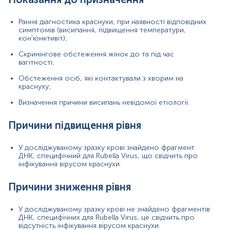
Матеріал
Рання діагностика краснухи, при наявності відповідних
симптомів (висипання, підвищення температури,
цільна кров
кон'юнктивіт);
Скринінгове обстеження жінок до та під час
вагітності;
*
Одиниці вимірювання, референтні значення та діапазон
вимірювань можуть змінюватися у відповідності до зміни
Обстеження осіб, які контактували з хворим на
тест-систем.
краснуху;
Визначення причини висипань невідомої етіології.
Причини підвищення рівня
У досліджуваному зразку крові знайдено фрагмент
ДНК, специфічний для Rubella Virus, що свідчить про
інфікування вірусом краснухи.
Причини зниження рівня
У досліджуваному зразку крові не знайдено фрагментів
ДНК, специфічних для Rubella Virus, це свідчить про
відсутність інфікування вірусом краснухи.