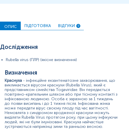
кон'юнктивіт, головний біль. Висипання спочатку
з’являються на обличчі та шиї й потім поширюється на
тулуб і кінцівки. При цьому спочатку може відмічатися
почервоніння, особливо на обличчі. Зазвичай висип
тримається близько 3-5 днів і супроводжується
ПІДГОТОВКА
ВІДГУКИ
ОПИС
0
незначною лихоманкою. Інші симптоми, такі як
головний біль, втрата апетиту, біль у горлі та загальне
нездужання, частіше спостерігаються у дорослих і
підлітків, ніж у дітей.
Дослідження
Ускладнення краснухи рідко зустрічаються у дітей. У
дорослих жінок та підлітків часто виникають болі в
Rubella virus (ПЛР) (якісне визначення)
суглобах, які можуть тривати місяцями. Енцефаліт є
рідкісним ускладненням, яке виникає під час
Визначення
масштабних спалахів краснухи, і переважно минає без
залишкових явищ. Найважчі наслідки інфікування
Краснуха
- інфекційне екзантематозне захворювання, що
спостерігаються в новонароджених.
викликається вірусом краснухи (Rubella Virus), який є
представником сімейства Togaviridae. Він передається
Синдром вродженої краснухи - це комплекс
повітряно-крапельним шляхом або при тісному контакті з
симптомів, які спостерігаються в немовлят при
інфікованою людиною. Особа є заразною за 1 тиждень
внутрішньоутробному інфікуванні краснухою. Найбільш
до появи висипань і до 1 тижня після. Інфікована жінка
небезпечними є наслідки, при зараженні плода в
може передати вірус своєму плоду під час вагітності.
Немовлята з синдромом вродженої краснухи можуть
першому триместрі вагітності. Синдром вродженої
виділяти Rubella Virus протягом року, при цьому інфікуючи
краснухи може призвести до викидня,
людей, які не були імунізовані. Краснуха найчастіше
мертвонародження та вроджених вад, включаючи
зустрічаються наприкінці зими та ранньою весною.