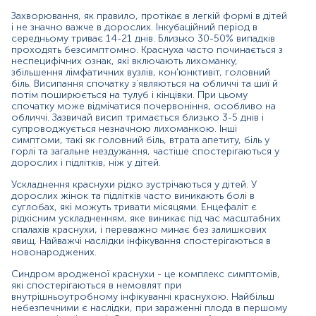
катаракту, глухоту, розумову відсталість та серцеві
аномалії.
Захворювання, як правило, протікає в легкій формі в дітей
і не значно важче в дорослих. Інкубаційний період в
Клінічна діагностика краснухи складна, оскільки прояви
середньому триває 14-21 днів. Близько 30-50% випадків
можуть незначними або неспецифічними.
проходять безсимптомно. Краснуха часто починається з
Найпоширенішим діагностичним тестом є серологічний
неспецифічних ознак, які включають лихоманку,
збільшення лімфатичних вузлів, кон'юнктивіт, головний
аналіз, що визначає специфічні антитіла IgM, які
біль. Висипання спочатку з’являються на обличчі та шиї й
зазвичай виявляються через 4 дні після появи висипки.
потім поширюється на тулуб і кінцівки. При цьому
Крім того, інфекцію можна підтвердити чотириразовим
спочатку може відмічатися почервоніння, особливо на
підвищенням титрів IgG, специфічних для краснухи, між
обличчі. Зазвичай висип тримається близько 3-5 днів і
гострою та реконвалесцентною сироватками.
супроводжується незначною лихоманкою. Інші
симптоми, такі як головний біль, втрата апетиту, біль у
ПЛР-тест виявляє генетичний матеріал у біологічному
горлі та загальне нездужання, частіше спостерігаються у
матеріалі (крові, сечі, мазку з ротоглотки). Перевагою
дорослих і підлітків, ніж у дітей.
цього аналізу є можливість ранньої діагностики
Ускладнення краснухи рідко зустрічаються у дітей. У
краснухи, через змогу виявлення РНК вірусу вже в
дорослих жінок та підлітків часто виникають болі в
перші дні захворювання. ПЛР-аналіз має високу
суглобах, які можуть тривати місяцями. Енцефаліт є
чутливість та специфічність, що допомагає точно
рідкісним ускладненням, яке виникає під час масштабних
встановити діагноз. Крім цього, внаслідок перехресної
спалахів краснухи, і переважно минає без залишкових
реактивності з ревматоїдним фактором, IgM до
явищ. Найважчі наслідки інфікування спостерігаються в
парвовірусу або гетерофільними антитілами, можуть
новонароджених.
виникати хибнопозитивні результати при
Синдром вродженої краснухи - це комплекс симптомів,
серологічному аналізі. При цьому діагноз краснухи
які спостерігаються в немовлят при
можна підтвердити або спростувати ПЛР-тестом.
внутрішньоутробному інфікуванні краснухою. Найбільш
небезпечними є наслідки, при зараженні плода в першому
Показання до призначення