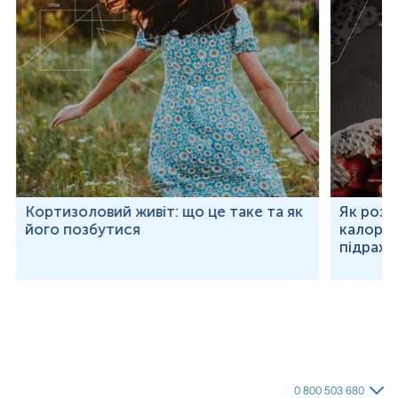
Кортизоловий живіт: що це таке та як
Як розр
його позбутися
калорій
підраху
0 800 503 680