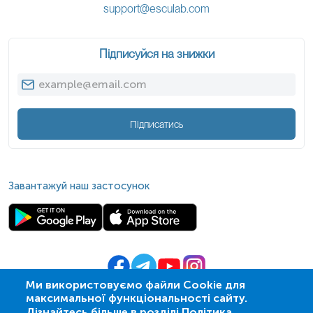
support@esculab.com
Підписуйся на знижки
Підписатись
Завантажуй наш застосунок
Ми використовуємо файли Cookie для
максимальної функціональності сайту.
© 2009-
2026
| ПСМЛ «Ескулаб»
Дізнайтесь більше в розділі Політика