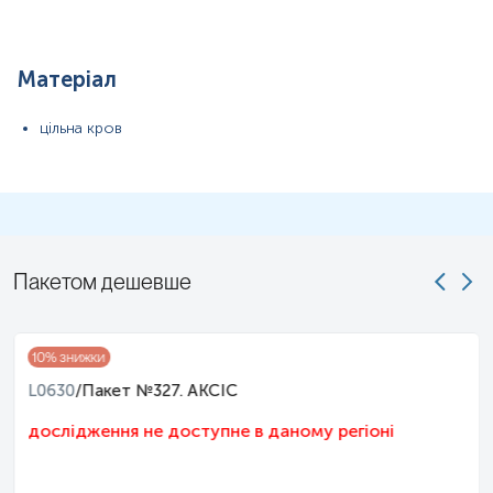
Матеріал
цільна кров
Примітка!
Застереження!
Пакетом дешевше
10
% знижки
L0630
/
Пакет №327. АКСІС
дослідження не доступне в даному регіоні