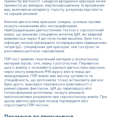
триместрі вагітності. Синдром вродженої краснухи може
призвести до викидня, мертвонародження та вроджених
Рання діагностика краснухи, при наявності
вад, включаючи катаракту, глухоту, розумову відсталість
відповідних симптомів (висипання, підвищення
та серцеві аномалії.
температури, кон'юнктивіт);
Клінічна діагностика краснухи складна, оскільки прояви
Скринінгове обстеження жінок до та під час
можуть незначними або неспецифічними.
вагітності;
Найпоширенішим діагностичним тестом є серологічний
аналіз, що визначає специфічні антитіла IgM, які зазвичай
Обстеження осіб, які контактували з хворим на
виявляються через 4 дні після появи висипки. Крім того,
краснуху;
інфекцію можна підтвердити чотириразовим підвищенням
титрів IgG, специфічних для краснухи, між гострою та
реконвалесцентною сироватками.
Визначення причини висипань невідомої етіології.
ПЛР-тест виявляє генетичний матеріал у біологічному
Причини підвищення рівня
матеріалі (крові, сечі, мазку з ротоглотки). Перевагою
цього аналізу є можливість ранньої діагностики краснухи,
У досліджуваному зразку крові знайдено
через змогу виявлення РНК вірусу вже в перші дні
фрагмент ДНК, специфічний для Rubella Virus, що
захворювання. ПЛР-аналіз має високу чутливість та
свідчить про інфікування вірусом краснухи.
специфічність, що допомагає точно встановити діагноз.
Крім цього, внаслідок перехресної реактивності з
Причини зниження рівня
ревматоїдним фактором, IgM до парвовірусу або
гетерофільними антитілами, можуть виникати
У досліджуваному зразку крові не знайдено
хибнопозитивні результати при серологічному аналізі. При
фрагментів ДНК, специфічних для Rubella Virus, це
цьому діагноз краснухи можна підтвердити або
свідчить про відсутність інфікування вірусом
спростувати ПЛР-тестом.
краснухи.
Показання до призначення