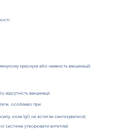
ості;
минулому краснуха або наявність вакцинації).
о відсутність вакцинації.
тати, особливо при:
сипу, коли IgG не встигли синтезуватися);
нної системи утворювати антитіла).