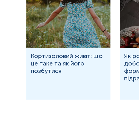
ю
Кортизоловий живіт: що
Як р
це таке та як його
добо
ня у
позбутися
форм
підр