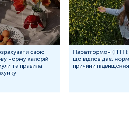
озрахувати свою
Паратгормон (ПТГ):
ву норму калорій:
що відповідає, норм
ули та правила
причини підвищення
ахунку