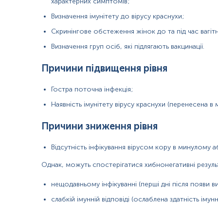
характерних симптомів;
Визначення імунітету до вірусу краснухи;
Скринінгове обстеження жінок до та під час вагітн
Визначення груп осіб, які підлягають вакцинації.
Причини підвищення рівня
Примітка!
Застереження!
Гостра поточна інфекція;
Наявність імунітету вірусу краснухи (перенесена в 
Причини зниження рівня
Відсутність інфікування вірусом кору в минулому аб
Однак, можуть спостерігатися хибнонегативні резуль
нещодавньому інфікуванні (перші дні після появи ви
слабкій імунній відповіді (ослаблена здатність іму