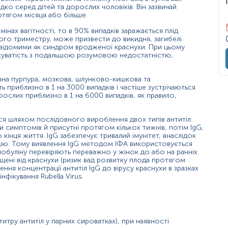
дсутність вакцинації.
ідко серед дітей та дорослих чоловіків. Він зазвичай
отягом місяця або більше.
собливо при:
мінах вагітності, то в 90% випадків заражається плід.
шого триместру, може призвести до викидня, загибелі
, коли IgG не встигли синтезуватися);
 відомими як синдром вродженої краснухи. При цьому
хуватість з подальшою розумовою недостатністю,
системи утворювати антитіла).
чна пурпура, мозкова, шлунково-кишкова та
 приблизно в 1 на 3000 випадків і частіше зустрічаються
рослих приблизно в 1 на 6000 випадків, як правило,
ься шляхом послідовного вироблення двох типів антитіл:
яви симптомів й присутні протягом кількох тижнів, потім IgG,
до кінця життя. IgG забезпечує тривалий імунітет, внаслідок
ію. Тому виявлення IgG методом ІФА використовується
нь можуть змінюватися у відповідності до зміни тест-систем.
глобуліну перевіряють переважно у жінок до або на ранніх
щені від краснухи (ризик вад розвитку плода протягом
ня концентрації антитіл IgG до вірусу краснухи в зразках
інфікування Rubella Virus.
титру антитіл у парних сироватках), при наявності