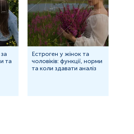
 за
Естроген у жінок та
Що 
и та
чоловіків: функції, норми
дор
та коли здавати аналіз
озн