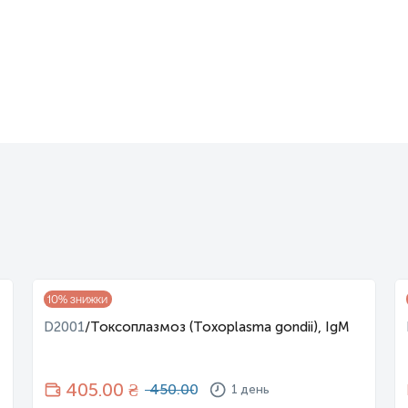
10
% знижки
D2001
/
Токсоплазмоз (Toxoplasma gondii), IgM
405
.00 ₴
450.00
1 день