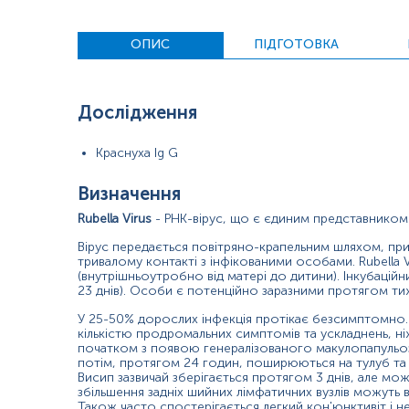
При інфікуванні вірусом краснухи, організм захищається шлях
ОПИС
ПІДГОТОВКА
присутні протягом кількох тижнів, потім IgG, які синтезуютьс
зараження вірусом або через вакцинацію. Тому виявлення Ig
у жінок до або на ранніх термінах вагітності, щоб перекона
підвищення концентрації антитіл IgG до вірусу краснухи в зраз
Дослідження
Показання до призначення
Краснуха Ig G
Діагностика гострої інфекції краснухи (збільшення титр
Визначення
Визначення імунітету до вірусу краснухи;
Rubella Virus
- РНК-вірус, що є єдиним представником с
Скринінгове обстеження жінок до та під час вагітності;
Вірус передається повітряно-крапельним шляхом, при
Визначення груп осіб, які підлягають вакцинації.
тривалому контакті з інфікованими особами. Rubell
(внутрішньоутробно від матері до дитини). Інкубаційни
Причини підвищення рівня
23 днів). Особи є потенційно заразними протягом тиж
У 25-50% дорослих інфекція протікає безсимптомно. 
Гостра поточна інфекція;
кількістю продромальних симптомів та ускладнень, ні
початком з появою генералізованого макулопапульозн
Наявність імунітету вірусу краснухи (перенесена в мин
потім, протягом 24 годин, поширюються на тулуб та к
Висип зазвичай зберігається протягом 3 днів, але мож
Причини зниження рівня
збільшення задніх шийних лімфатичних вузлів можуть 
Також часто спостерігається легкий кон'юнктивіт і не