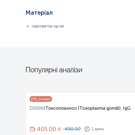
Матеріал
сироватка крові
Популярні аналізи
10
% знижки
TORCH
D2000
/
Токсоплазмоз (Toxoplasma gondii), IgG
405
.00 ₴
450.00
1 день