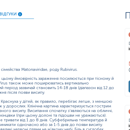
ом послідовного вироблення двох типів антитіл: спочатку IgM
П
ВІДГУКИ
я через кілька днів після IgM й наявні до кінця життя. IgG з
0
G методом ІФА використовується для оцінки імунітету до кр
тися, що вони захищені від краснухи (ризик вад розвитку пло
ках крові, взятих з інтервалом у декілька тижнів, вказує на і
у антитіл у парних сироватках), при наявності характерних с
імейства Matonaviridae, роду Rubivirus.
 цьому ймовірність зараження посилюється при тісному й
a Virus також може поширюватись вертикально
й період зазвичай становить 14-18 днів (діапазон від 12 до
ня після появи висипу.
Краснуха у дітей, як правило, перебігає легше, з меншою
ж у дорослих. Клінічна картина характеризується гострим
ого висипу. Висипання спочатку з'являються на обличчі,
улому краснуха або наявність вакцинації).
інцівки (при цьому долоні та підошви не уражаються).
е тривати від 1 до 8 днів. Субфебрильна температура й
виникати одночасно або за 1-5 днів до появи висипу.
великі червоні плями на м'якому небі. Біль в суглобах