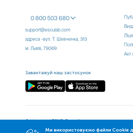
Пуб
0 800 503 680
Вид
support@esculab.com
Ліце
адреса -вул. Т. Шевченка, 313
Полі
м. Львів, 79069
Акт
Завантажуй наш застосунок
© 2009-
2026
| ПСМЛ «Ескулаб»
Ми використовуємо файли Cookie дл