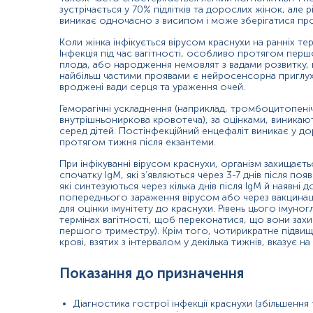
Відсутність інфікування вірусом кору в минулому або ві
зустрічається у 70% підлітків та дорослих жінок, але р
виникає одночасно з висипом і може зберігатися пр
Однак, можуть спостерігатися хибнонегативні результати, о
Коли жінка інфікується вірусом краснухи на ранніх тер
Інфекція під час вагітності, особливо протягом пер
нещодавньому інфікуванні (перші дні після появи висипу
плода, або народження немовлят з вадами розвитку,
найбільш частими проявами є нейросенсорна приглу
слабкій імунній відповіді (ослаблена здатність імунної 
вроджені вади серця та ураження очей.
Геморагічні ускладнення (наприклад, тромбоцитопені
внутрішньониркова кровотеча), за оцінками, виникають
Матеріал
серед дітей. Постінфекційний енцефаліт виникає у до
протягом тижня після екзантеми.
сироватка крові
При інфікуванні вірусом краснухи, організм захищаєт
спочатку IgM, які з’являються через 3-7 днів після по
які синтезуються через кілька днів після IgM й наявні 
попереднього зараження вірусом або через вакцинац
*
Одиниці вимірювання, референтні значення та діапазон вимірюва
для оцінки імунітету до краснухи. Рівень цього імуно
термінах вагітності, щоб переконатися, що вони захи
першого триместру). Крім того, чотирикратне підвищен
крові, взятих з інтервалом у декілька тижнів, вказує на 
Показання до призначення
Діагностика гострої інфекції краснухи (збільшення 