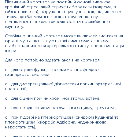
Підвищений кортизол на постійній основі викликає
сироватка крові
хронічний стрес, який сприяє набору ваги (зокрема, в
області живота), порушенню циклу в жінок, підвищенню
тиску, проблемам зі шкірою, порушенню сну,
дратівливості, втомі, тривожності та послабленню
Зміст:
імунітету.
Стабільно низький кортизол може викликати виснаження
Синоніми
організму, на що вказують такі симптоми як: втома,
слабкість, зниження артеріального тиску, гіперпігментація
Маркер
шкіри.
Показання до призначення
Для чого потрібно здавати аналіз на кортизол:
Загальна характеристика
Інтерферуючі чинники
o
для оцінки функції гіпоталамо-гіпофізарно-
надниркової системи;
Інтерпретація
o
для диференціальної діагностики причин артеріальної
Діапазон вимірювань
гіпертензії;
Перерахунок значень
o
для оцінки причин хронічної втоми, астенії;
Додаткова інформація
o
при порушеннях менструального циклу, гірсутизмі;
Синоніми
o
при підозрі на гіперкортицизм (синдром Кушинга) та
гідрокортизон (медикамент)
гіпокортицизм (хвороба Аддісона, наднирникова
недостатність);
Маркер
o
для моніторингу терапії глюкокортикостероїдами.