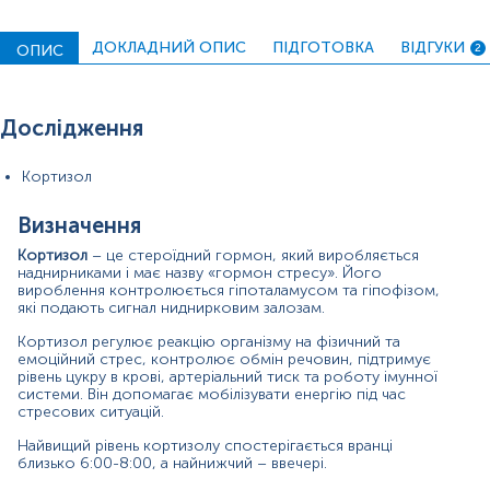
Стабільно низький кортизол може викликати
ДОКЛАДНИЙ ОПИС
ПІДГОТОВКА
ВІДГУКИ
ОПИС
2
виснаження організму, на що вказують такі симптоми
як: втома, слабкість, зниження артеріального тиску,
гіперпігментація шкіри.
Дослідження
Для чого потрібно здавати аналіз на кортизол:
для оцінки функції гіпоталамо-гіпофізарно-
o
Кортизол
надниркової системи;
для диференціальної діагностики причин
o
Визначення
артеріальної гіпертензії;
Кортизол
– це стероїдний гормон, який виробляється
наднирниками і має назву «гормон стресу». Його
для оцінки причин хронічної втоми, астенії;
o
вироблення контролюється гіпоталамусом та гіпофізом,
які подають сигнал ниднирковим залозам.
при порушеннях менструального циклу, гірсутизмі;
o
Кортизол регулює реакцію організму на фізичний та
при підозрі на гіперкортицизм (синдром Кушинга) та
o
емоційний стрес, контролює обмін речовин, підтримує
гіпокортицизм (хвороба Аддісона, наднирникова
рівень цукру в крові, артеріальний тиск та роботу імунної
недостатність);
системи. Він допомагає мобілізувати енергію під час
стресових ситуацій.
для моніторингу терапії глюкокортикостероїдами.
o
Найвищий рівень кортизолу спостерігається вранці
Матеріал
близько 6:00-8:00, а найнижчий – ввечері.